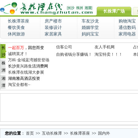
长株潭广场
长株潭茶座
房产楼市
车友沙龙
购物淘宝
餐饮美食
装修设计
婚姻学堂
通信数码
休闲旅游
家居家具
妈妈宝宝
家用电器
信客公司
友人手机网
占
长
一起百万
，因您而变
诚聘英才！
自购省钱分享赚钱！
淘宝特卖！！！
本
沙
万科·金域蓝湾撼世登场
株
长沙
黄兴路
生活消费网
洲
长株潭在线湖大参展
湘
湖南雅高酒店投资
淘宝全都有~
潭
您的位置
：
首页
>>
互动长株潭
>>
长株潭茶座
>>
国内外