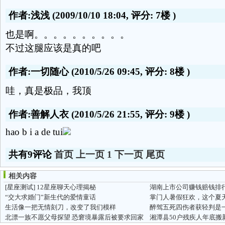
作者:浅浅
(2009/10/10 18:04, 评分:
7楼
)
也是啊。。。。。。。。。。
不过这腿应该是真的吧
作者:一切随心
(2010/5/26 09:45, 评分:
8楼
)
哇，真是极品，我顶
作者:善解人衣
(2010/5/26 21:55, 评分:
9楼
)
hao b i a de tui
共有9评论
首页
上一页
1
下一页
尾页
相关内容
[星座测试]
12星座聊天心理揭秘
“交大求婚门”新生代的爱情童话
掌门人暑假狂欢，这个夏
生活像一把无情刻刀，改变了我们模样
醉驾五死四伤者获轻判是一
北漂一族不愿父母探望 恐窘境暴露后被要求回家
湘潭县50户残疾人年底搬