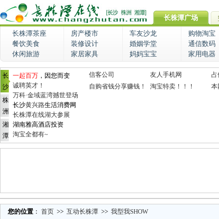
长株潭广场
长株潭茶座
房产楼市
车友沙龙
购物淘宝
餐饮美食
装修设计
婚姻学堂
通信数码
休闲旅游
家居家具
妈妈宝宝
家用电器
信客公司
友人手机网
占
长
一起百万
，因您而变
诚聘英才！
自购省钱分享赚钱！
淘宝特卖！！！
本
沙
万科·金域蓝湾撼世登场
株
长沙
黄兴路
生活消费网
洲
长株潭在线湖大参展
湘
湖南雅高酒店投资
淘宝全都有~
潭
您的位置
：
首页
>>
互动长株潭
>>
我型我SHOW