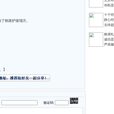
北京布鞋
布鞋是老
十个经典
静心经
致了铁路护坡塌方。
去掉超链
株洲礼
诚信是
芦淞服装
。】
码
验证码