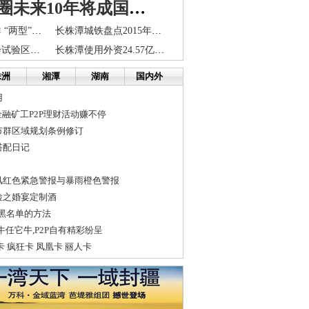
长株潭商圈未来10年将成国际范新商圈
环长株潭城市群 “两型”产业振兴方案发布
长株潭城铁盘点2015年竣工 株洲24分钟到长沙
长株潭两型社会试验区建设管理委员会遴选公告
长株潭使用外资24.57亿美元 占湖南省总额六成
株洲
湘潭
湖南
国内外
用
金融矿工P2P理财活动赚不停
市群区域规划条例修订
搭配日记
风红色紧急警报与暴雨橙色警报
俭之婚宴定制酒
黑名单的方法
牛任它牛,P2P自有精彩纷呈
 疯狂卡 凤凰卡 丽人卡