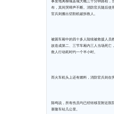
事发地离柳城县城大概三十分钟路程，
布，其间哭啼声不断。消防官兵随后使
官兵则搬出切割机破拆救人。
被困车厢中的四十多人陆续被救援人员
故造成第二、三节车厢内三人当场死亡
救人行动耗时约一个半小时。
而火车机头上还有燃料，消防官兵则在
陈鸣说，所有伤员均已经转移至附近医
寨隆车站几公里。