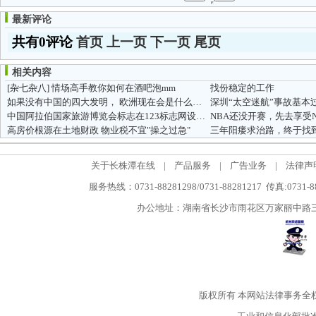
最新评论
共有0评论
首页
上一页
下一页
尾页
相关内容
[杂七杂八]
情场高手教你如何在酒吧泡mm
找份稳定的工作
如果没有中国的四大发明， 欧洲现在会是什么样？
深圳“太空迷航”事故基本
中国阿拉伯国家旅游博览会标志在123标志网设计竞稿圆满成功
NBA还没开赛，先去享受N
高房价根源在土地财政 物业税不宜"操之过急"
三年阳痿求治路，终于找
关于长株潭在线
|
产品服务
|
广告业务
|
法律声
服务热线：0731-88281298/0731-88281217 传真:0731-
办公地址：湖南省长沙市雨花区万家丽中路三段5
版权所有
本网站法律事务全