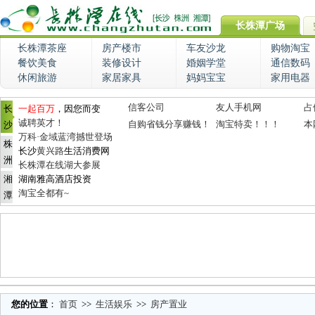
长株潭广场
长株潭茶座
房产楼市
车友沙龙
购物淘宝
餐饮美食
装修设计
婚姻学堂
通信数码
休闲旅游
家居家具
妈妈宝宝
家用电器
信客公司
友人手机网
占
长
一起百万
，因您而变
诚聘英才！
自购省钱分享赚钱！
淘宝特卖！！！
本
沙
万科·金域蓝湾撼世登场
株
长沙
黄兴路
生活消费网
洲
长株潭在线湖大参展
湘
湖南雅高酒店投资
淘宝全都有~
潭
您的位置
：
首页
>>
生活娱乐
>>
房产置业