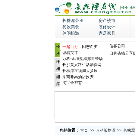
长株潭茶座
房产楼市
餐饮美食
装修设计
休闲旅游
家居家具
信客公司
长
一起百万
，因您而变
诚聘英才！
自购省钱分享
沙
万科·金域蓝湾撼世登场
株
长沙
黄兴路
生活消费网
洲
长株潭在线湖大参展
湘
湖南雅高酒店投资
淘宝全都有~
潭
您的位置
：
首页
>>
互动长株潭
>>
长株潭