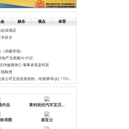
社会
娱乐
视点
体育
欲起诉酒店
女非处女
绘（劲爆登场）
房地产交易额36.95亿
区内被撞身亡 肇事者竟是邻居
首现株洲
爱美佳母婴用品批发公司五折批发奶粉，纸尿裤等QQ: 776385237
原价贵 市民警惕商家私改吊牌价格
视作品
黄剑岩的汽车宝贝...
标准图
崔亚云