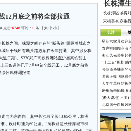
长株潭
线12月底之前将全部拉通
it
点击:
6748
评论：
0
条 【
大
中
小
】
长沙
星期六家具欢迎您
株之间、株潭之间存在的“断头路”阻隔着城市之
农户抱团闯商海 
潭城际干线所有断头路必须在今年打通，其中涉及株
湘江风光带串起长
道二期)、S330武广高铁株洲站至沪昆高铁韶山
“十二五”规划 
以上三条道路已于7月中旬全线开工，12月底之前将
各位谈谈株洲的
员徐怀凤株洲报道
大学生草根站长
房价尚未触底 多
[谈天说地]
不要
北京国丹白癜风
向为东西向，其中长沙段全长13.65公里，株洲
标准，设计时速为60公里。“洞株路是长株潭城市群