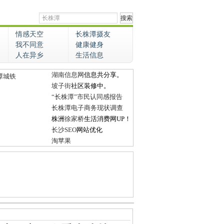
情感天空
长株潭摄友
我不同意
健康健身
人在异乡
生活信息
湖南信息网
信息共分享。
潭城铁
坡子街
社区装修中。
“长株潭”市民认同感报告
长株潭电子商务现状调查
株洲
徐家桥
生活消费网UP！
长沙SEO
网站优化
淘苹果