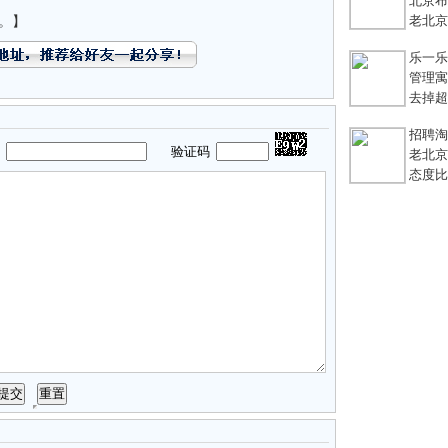
北京布鞋
老北京
。】
乐一乐 
管理寓言
去掉超链
招聘淘宝
码
验证码
老北京
态度比能