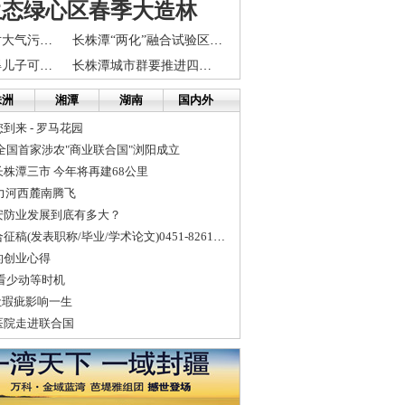
生态绿心区春季大造林
长株潭区域将对大气污染联防联控
长株潭“两化”融合试验区挂牌杨学山要求为“两型社会”建设作出...
宋祖英40岁生得儿子可爱吧(组图)
长株潭城市群要推进四个一体化
株洲
湘潭
湖南
国内外
到来 - 罗马花园
全国首家涉农"商业联合国"浏阳成立
株潭三市 今年将再建68公里
助力河西麓南腾飞
安防业发展到底有多大？
国家正规刊物联合征稿(发表职称/毕业/学术论文)0451-82616182
的创业心得
看少动等时机
让瑕疵影响一生
医院走进联合国