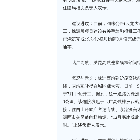
的‘东部走廊’，建成后将与天易大道、
住建局相关负责人表示。
建设进度：目前，洞株公路(云龙大道
工，株洲段项目建设有关手续和报批工作
已浇筑完成;长沙段初步协商9月份完成迁
通车。
武广高铁、沪昆高铁连接线株韶间缩
概况与意义：株洲西站到沪昆高铁韶山
线，两站互驶得在城区绕大弯。日前，S
于7月中旬开工。据悉，这一道路的株洲段全
0公里。该连接线起于武广高铁株洲西
接，往西上跨武广客运专线、京港澳高
洲两市交界处的杨梅塘。“12月底建成
时。”上述负责人表示。