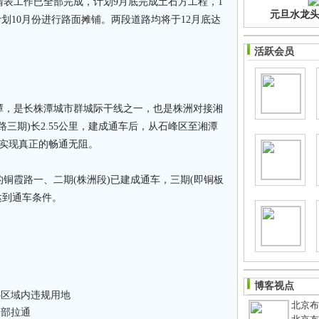
工作已全部完成，计划9月底完成土石方工程，1
元旦水龙头净
划10月份进行路面摊铺。两段道路均将于12月底达
活跃会员
，是长株潭城市群城际干线之一，也是株洲对接湘
三期)长2.55公里，建成通车后，从石峰区至湘潭
将实现真正的畅通无阻。
霞路一、二期(株洲段)已建成通车，三期(即铜板
达到通车条件。
博客视点
心区域内违规用地
北京布鞋
全部拉通