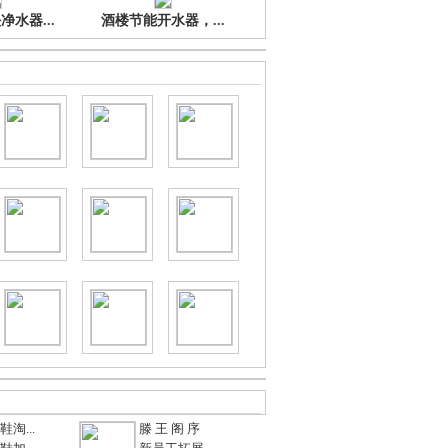
水器...
酒楼节能开水器，...
淘...
滕 王 阁 序