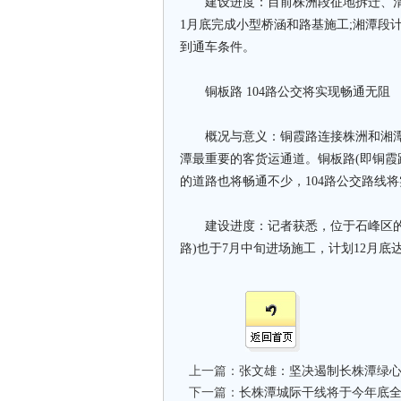
建设进度：目前株洲段征地拆迁、清表
1月底完成小型桥涵和路基施工;湘潭段计
到通车条件。
铜板路 104路公交将实现畅通无阻
概况与意义：铜霞路连接株洲和湘潭
潭最重要的客货运通道。铜板路(即铜霞路
的道路也将畅通不少，104路公交路线
建设进度：记者获悉，位于石峰区的铜
路)也于7月中旬进场施工，计划12月底
上一篇：
张文雄：坚决遏制长株潭绿
下一篇：
长株潭城际干线将于今年底