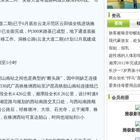
湘潭东二环、芙蓉大道等道路构成长株潭内环线。”市
资讯
要闻
二期)已于6月底在云龙示范区云田镇全线进场施
已全面完成，约300米路基已成型，地下通道底板
旅客被噪音吵醒
移工作。洞株公路(云龙大道二期)计划12月底建成
现代豪放女，处
假如，假乳
超性感的人体彩
至1小时
湘潭2012年完成
长沙一7岁男孩小
两台加长“悍马”
南站之间也是典型的“断头路”，因中间缺乏连接
330武广高铁株洲西站至沪昆高铁韶山南站连接线已
商品打折后竟比
长4.426公里，湘潭段全长8.26公里，设计时速8
会员相册
什么是强迫症
站湘芸路与规划的西站南路交叉口处，与西站南路顺
速公路后，经株塘冲、大坝、石光寺，止于湘潭、株
雅极影
后，在株洲西站可直达韶山，时间也缩短到1小
雅极影视