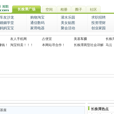
长株潭广场
空间
相册
圈子
社区
车友沙龙
购物淘宝
灌水乐园
求职招聘
婚姻学堂
通信数码
美女贴图
投资理财
妈妈宝宝
家用电器
聚会活动
创业家园
友人手机网
占便宜
美基
车膜
长株
赚钱！
淘宝特卖！！！
本网站寻合作！
长株潭两型社会详解
马云
长株潭热点
茶座