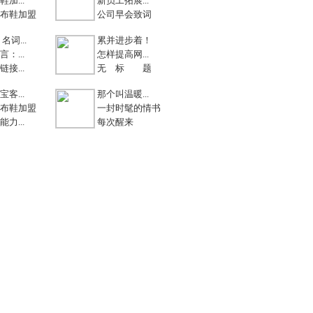
加...
新员工拓展...
布鞋加盟
公司早会致词
名词...
累并进步着！
：...
怎样提高网...
接...
无 标 题
客...
那个叫温暖...
布鞋加盟
一封时髦的情书
力...
每次醒来