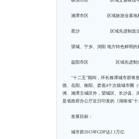
株洲市区 区域交通枢纽中心
湘潭市区 区域旅游业基地和
星沙 区域先进制造业基地，
望城、宁乡、浏阳 地方特色鲜明的
益阳市区 区域先进制造业基
“十二五”期间，环长株潭城市群将形
德、岳阳、衡阳、娄底4个次级城市圈
洲、湘潭主城区外，望城区、长沙县、
是省政府办公厅近日印发的《湖南省“十
发展目标：
城市群2015年GDP达2.1万亿