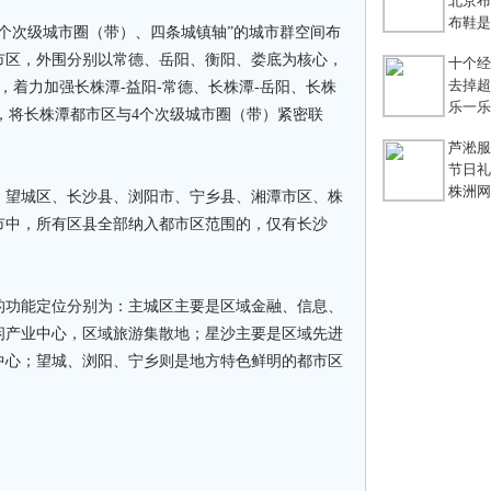
北京布鞋
布鞋是老
次级城市圈（带）、四条城镇轴”的城市群空间布
市区，外围分别以常德、岳阳、衡阳、娄底为核心，
十个经典
去掉超链
，着力加强长株潭-益阳-常德、长株潭-岳阳、长株
乐一乐 
设，将长株潭都市区与4个次级城市圈（带）紧密联
芦淞服装
节日礼
株洲网络
望城区、长沙县、浏阳市、宁乡县、湘潭市区、株
市中，所有区县全部纳入都市区范围的，仅有长沙
功能定位分别为：主城区主要是区域金融、信息、
闲产业中心，区域旅游集散地；星沙主要是区域先进
中心；望城、浏阳、宁乡则是地方特色鲜明的都市区