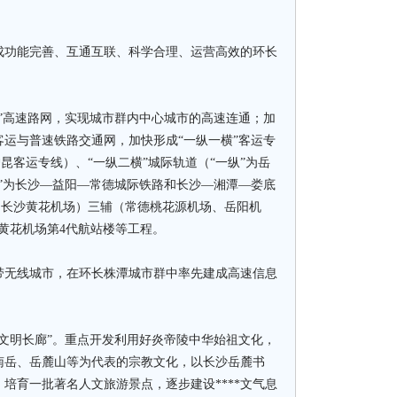
成功能完善、互通互联、科学合理、运营高效的环长
高速路网，实现城市群内中心城市的高速连通；加
运与普速铁路交通网，加快形成“一纵一横”客运专
沪昆客运专线）、“一纵二横”城际轨道（“一纵”为岳
”为长沙—益阳—常德城际铁路和长沙—湘潭—娄底
（长沙黄花机场）三辅（常德桃花源机场、岳阳机
黄花机场第4代航站楼等工程。
无线城市，在环长株潭城市群中率先建成高速信息
明长廊”。重点开发利用好炎帝陵中华始祖文化，
南岳、岳麓山等为代表的宗教文化，以长沙岳麓书
培育一批著名人文旅游景点，逐步建设****文气息