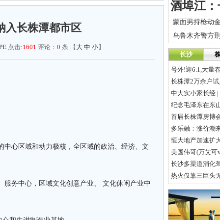
纳入长株潭都市区
PE
点击:
1601
评论：
0
条 【
大
中
小
】
长沙
长株潭2万余户试
中大实小家长经 
纪念毛泽东在东山
首届长株潭房博
多乐融：涨价潮来
恒大地产加速扩
心区域和动力极核，全区域的政治、经济、文
美国伟哥(万艾可v
长沙多渠道消化
热火仅靠三巨头
中心，区域文化创意产业、 文化休闲产业中