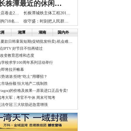
酒埠江：长株潭最近的休闲花园
蒙面男持枪劫金店卷走20万元金器 看书学做子弹
长株潭城铁主体工程2015年底完工
乌鲁木齐警方刑拘718名7-5事件犯罪嫌疑人(图)
徐守盛：时刻把人民群众生命安全放在第一位
株洲
湘潭
湖南
国内外
号外!迎6.1,大量春夏款日韩童装短期(促销批发特卖).机会难得哦,
点IPTV 好节目不怕再错过
| 改变教育思维和态度
学校求学100周年系列活动举行
会即将拉开帷幕
势汹汹 拒绝“吃土”用哪招？
大市场份额 恒大地产二线制胜
iagra)的价格及效果—原装进口正品专卖!
驾考大军：考官不午休 周末可驾考
无法夺冠 三大软肋还急需增强