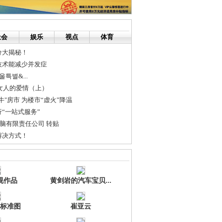
社会
娱乐
视点
体育
分大揭秘！
技术能减少并发症
특별&...
岁女人的爱情（上）
牛"房市 为楼市“虚火”降温
“一站式服务”
电脑有限责任公司 转贴
解决方式！
、长株潭企业开展对接洽谈
减腹部
视作品
黄剑岩的汽车宝贝...
标准图
崔亚云