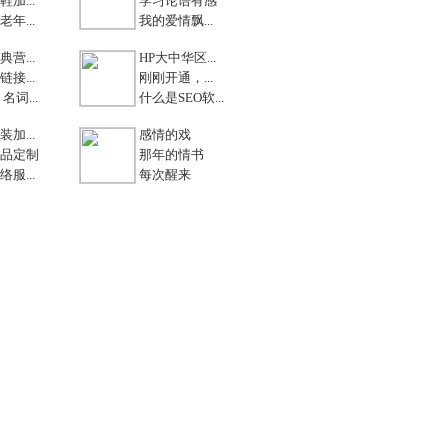
加...
学习论语有感
年...
我的爱情飘...
营...
HP大中华区...
接...
刚刚开通，...
名词...
什么是SEO软...
加...
感情的戏
品定制
那年的情书
服...
每次醒来