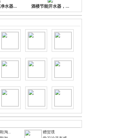
水器...
酒楼节能开水器，...
淘...
赠贺璞