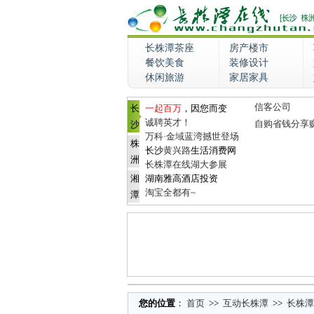
长株潭茶座
房产楼市
餐饮美食
装修设计
休闲旅游
家居家具
信客公司
长
一起百万
，因您而变
诚聘英才！
自购省钱分享
沙
万科·金域蓝湾撼世登场
株
长沙
黄兴路
生活消费网
洲
长株潭在线湖大参展
湘
湖南雅高酒店投资
淘宝全都有~
潭
您的位置
：
首页
>>
互动长株潭
>>
长株潭