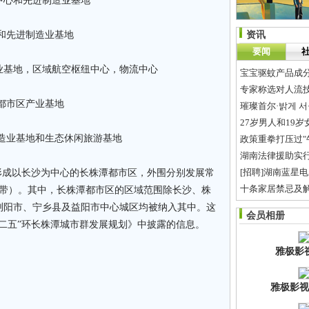
和先进制造业基地
先进制造业基地
资讯
要闻
区域航空枢纽中心，物流中心
宝宝驱蚊产品成
专家称选对人流
都市区产业基地
璀璨首尔·밝게 서울
27岁男人和19
地和生态休闲旅游基地
政策重拳打压过"
湖南法律援助实行
[招聘]湖南蓝星
成以长沙为中心的长株潭都市区，外围分别发展常
十条家居禁忌及
（带）。其中，长株潭都市区的区域范围除长沙、株
常德与省属企业
浏阳市、宁乡县及益阳市中心城区均被纳入其中。这
会员相册
这七种水果最能
二五”环长株潭城市群发展规划》中披露的信息。
雅极影
雅极影视