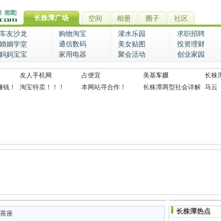
长株潭广场
空间
相册
圈子
社区
车友沙龙
购物淘宝
灌水乐园
求职招聘
婚姻学堂
通信数码
美女贴图
投资理财
妈妈宝宝
家用电器
聚会活动
创业家园
友人手机网
占便宜
美基
车膜
长株
赚钱！
淘宝特卖！！！
本网站寻合作！
长株潭两型社会详解
马云
长株潭热点
茶座