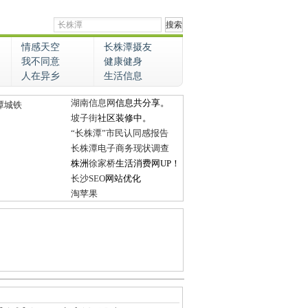
情感天空
长株潭摄友
我不同意
健康健身
人在异乡
生活信息
湖南信息网
信息共分享。
潭城铁
坡子街
社区装修中。
“长株潭”市民认同感报告
长株潭电子商务现状调查
株洲
徐家桥
生活消费网UP！
长沙SEO
网站优化
淘苹果