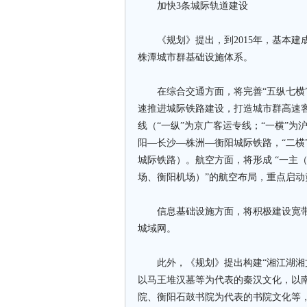
加快3条城际轨道建设
《规划》提出，到2015年，基本建
株潭城市群基础设施体系。
在综合交通方面，将完善“五纵七横”
速推进城际铁路建设，打造城市群高速客
线（“一纵”为京广客运专线；“一横”为
阳—长沙—株洲—衡阳城际铁路，“二横
城际铁路）。航空方面，将形成 “一主
场、衡阳机场）”的航空布局，重点启动
信息基础设施方面，将积极建设宽带
城域网。
此外，《规划》提出构建“湘江湖湘文
以马王堆汉墓等为代表的秦汉文化，以
院、衡阳石鼓书院为代表的书院文化等，