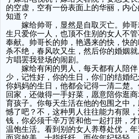
的空虚，空有一份表面上的华丽，内心
知道？
嫁给帅哥，显然是自取灭亡。帅哥
生只爱你一人，也顶不住别的女人不管
奉献。帅哥长的帅，艳遇来的快，快的
杀不绝，春风吹又生，然后你的婚姻就
方唱罢我登场的闹剧。
嫁给有闲的男人，每天都有人陪伴
少，记性好，你的生日，你们的结婚纪
你妈妈的生日，他都会记得一清二楚。
回家，还做得一手好菜，愿意陪你逛商
育孩子。你每天生活在他的包围之中，
憾了吧？不，这种男人往往能力有限，
钱，你必须千辛万苦和他一起打拼，才
温饱生活。看到别的女人养尊处优，年
面容姣美，十指纤纤，而你年纪轻轻，