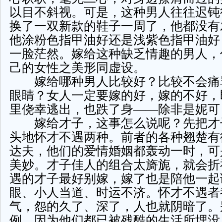
以目不斜视。可是，这种男人往往迟钝
换了一双新款的鞋子一周了，他都没有
他涂粉色指甲油好还是浅紫色指甲油好
一脸茫然。嫁给这种缺乏情趣的男人，
己的女性之美形同虚设。
嫁给哪种男人比较好？比较不会痛
眼睛？女人一定要嫁的好，嫁的不好，
里侥幸逃出，也跌了身——除非是妮可
嫁给才子，这事怎么说呢？先把才
头地怀才不遇两种。前者的各种翘楚有
达夫，他们的爱情婚姻都轰动一时，可
美妙。才子佳人的组合太旖旎，就会折
遇的才子最好别嫁，嫁了也是陪他一起
眼、小人当道、时运不济。怀才不遇者
气，怨的久了、深了，人也就阴暗了。
例，因为他们都已被残酷的生活所埋没