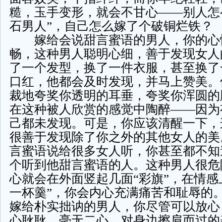
糙，玉手变形，就会不甘心——别人怎
石男人”，自己怎么嫁了个破铜烂铁？
嫁给会说甜言蜜语的男人，你的心
畅，这种男人聪明心细，善于发现女人
了一个发型，换了一件衣服，甚至换了
口红，他都会及时发现，并马上赞美。
裁地夸奖你透明的耳垂，夸奖你浑圆的
在这种被人欣赏的感觉中陶醉——因为
己都未发现。可是，你应该清醒一下，
很善于发现除了你之外的其他女人的美
言蜜语说给很多女人听，你甚至都不知
个听到他甜言蜜语的人。这种男人很危
心就会在外面竖起几面“彩旗”，在情感
一杯羹”，你会内心充满痛苦和耻辱的
嫁给朴实拙讷的男人，你尽管可以放心
心耿耿，毫无二心，对身边擦肩而过的