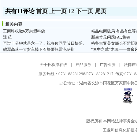
共有11评论
首页
上一页
1
2
下一页
尾页
相关内容
工商昨收缴6万余塑料袋
精品电商破局 有品有鱼等
迷 茫
新生常见问题FAQ集锦
再过十分钟就是六一了，祝各位同学节日快乐。
醴潭高速一大货车掉下石块砸坏雷克萨斯
“素中之荤”木耳——白癜风
关于长株潭在线
|
产品服务
|
广告业务
|
法律声
服务热线：0731-88281298/0731-88281217 传真:0731-
办公地址：湖南省长沙市雨花区万家丽中路三段5
版权所有
本网站法律事务全
工业和信息化部批