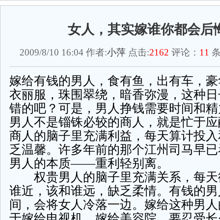
女人，其实嫁谁你都会后
2009/8/10 16:04 作者:
小萍
点击:
2162
评论：
11
条
嫁给有钱的男人，食有鱼，出有车，豪
衣丽服，珠围翠绕，暗香弥漫，这种日
错的吧？可是，男人挣钱需要时间和精
男人不是锱铢必较的商人，就是忙于应
商人的脑子里充满利益，每天算计投入
乏温馨。许多年前的那个江州司马早已
男人的本质——重利轻别离。
权贵男人的脑子里充满关系，每天
谁近，该和谁远，缺乏柔情。有钱的男
间，会将女人冷落一边。嫁给这种男人
于嫁给电视机，嫁给美容院，要忍受长