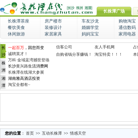
长株潭广场
长株潭茶座
房产楼市
车友沙龙
购物淘宝
餐饮美食
装修设计
婚姻学堂
通信数码
休闲旅游
家居家具
妈妈宝宝
家用电器
信客公司
友人手机网
占
长
一起百万
，因您而变
诚聘英才！
自购省钱分享赚钱！
淘宝特卖！！！
本
沙
万科·金域蓝湾撼世登场
株
长沙
黄兴路
生活消费网
洲
长株潭在线湖大参展
湘
湖南雅高酒店投资
淘宝全都有~
潭
您的位置
：
首页
>>
互动长株潭
>>
情感天空