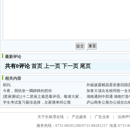
最新评论
共有0评论
首页
上一页
下一页
尾页
相关内容
郁闷、
外媒披露赖昌星前妻回国
今夜，我怅坐一隅静静的想你
[星座测试]
[十二星座之最恶毒评语。敬请大家对号入座——对号入...
湖南通则中部通 湖南打
学生考试复习最佳选择，左家塘单间公寓
庐山商务公寓办公或住出
关于长株潭在线
|
产品服务
|
广告业务
|
法律声
服务热线：0731-88281298/0731-88281217 传真:0731-