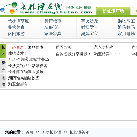
长株潭广场
长株潭茶座
房产楼市
车友沙龙
购物淘宝
餐饮美食
装修设计
婚姻学堂
通信数码
休闲旅游
家居家具
妈妈宝宝
家用电器
信客公司
友人手机网
占
长
一起百万
，因您而变
诚聘英才！
自购省钱分享赚钱！
淘宝特卖！！！
本
沙
万科·金域蓝湾撼世登场
株
长沙
黄兴路
生活消费网
洲
长株潭在线湖大参展
湘
湖南雅高酒店投资
淘宝全都有~
潭
您的位置
：
首页
>>
互动长株潭
>>
长株潭茶座