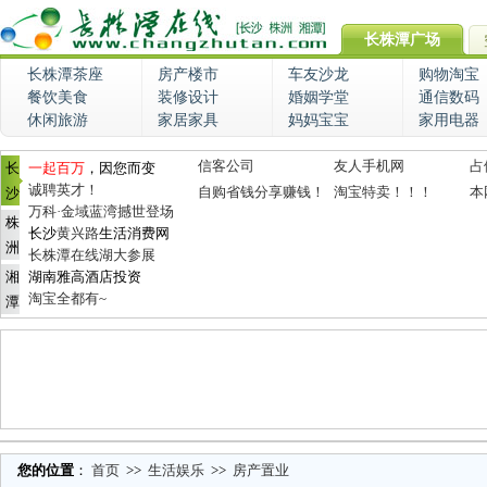
长株潭广场
长株潭茶座
房产楼市
车友沙龙
购物淘宝
餐饮美食
装修设计
婚姻学堂
通信数码
休闲旅游
家居家具
妈妈宝宝
家用电器
信客公司
友人手机网
占
长
一起百万
，因您而变
诚聘英才！
自购省钱分享赚钱！
淘宝特卖！！！
本
沙
万科·金域蓝湾撼世登场
株
长沙
黄兴路
生活消费网
洲
长株潭在线湖大参展
湘
湖南雅高酒店投资
淘宝全都有~
潭
您的位置
：
首页
>>
生活娱乐
>>
房产置业