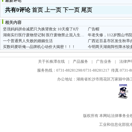
最新评论
共有0评论
首页
上一页
下一页
尾页
相关内容
坚强妈妈拼命减肥只为换肾救女 10天瘦了8斤
广告帽
湖南实行医疗废物登记制 医疗废物禁止混入生活垃圾
年老失修，112岁围山书
一个普通男人失败的婚姻生活
广西近百县市区发生秋旱(
买数码要听俺---品牌机心动价大揭密！！！
今明两天湖南阵性降水较多
关于长株潭在线
|
产品服务
|
广告业务
|
法律声
服务热线：0731-88281298/0731-88281217 传真:0731-
办公地址：湖南省长沙市雨花区万家丽中路三段5
版权所有
本网站法律事务全
工业和信息化部批