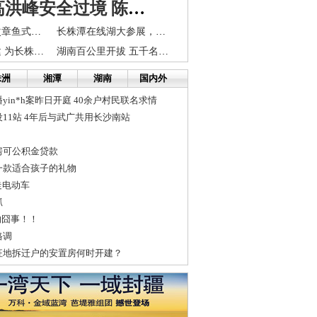
4年来最高洪峰安全过境 陈润儿要求继续迎战湘江洪水
2010下半年一次章鱼式楼市猜想 精装房或抢眼
长株潭在线湖大参展，多名投资者表示关注
涔天河水库扩建 为长株潭“解渴”
湖南百公里开拔 五千名毅行者暴走长株潭
株洲
湘潭
湖南
国内外
in*h案昨日开庭 40余户村民联名求情
11站 4年后与武广共用长沙南站
房可公积金贷款
一款适合孩子的礼物
走电动车
抓
的囧事！！
格调
征地拆迁户的安置房何时开建？