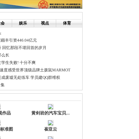
社会
娱乐
视点
体育
头
颇丰引资446.04亿元
 回忆那段不堪回首的岁月
那么长
学生失败! 十分不爽
与速度感受世界顶级品牌土拨鼠MARMOT
成废墟无处练车 学员建QQ群维权
合集
实古装大片《鸣梁》海战大捷致胜关键
缸” 公益活动启动
视作品
黄剑岩的汽车宝贝...
标准图
崔亚云