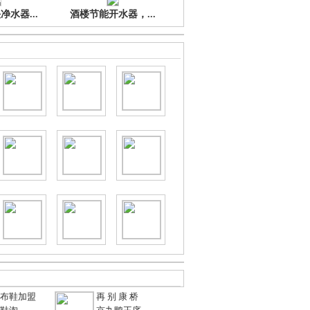
水器...
酒楼节能开水器，...
布鞋加盟
再 别 康 桥