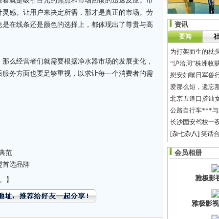
接着就是吸引目光的焦点和市场回馈的迅速反应。市
计灵感。让用户来决定所需，那才是真正的市场。劳
论是在线条还是颜色的选择上，都体现出了尊贵与高
资讯
要闻
为打架而生的枕
，那么经营者们就需要根据净水器市场的发展变化，
“沪洽周”株洲收获
后服务方面也要足够重视，以求让每一个消费者的需
慰安妇曝日军兽行
。
爱那么短，遗忘
北京五道口搭讪女
公路自行车***
长沙国安驾校一夜
[杂七杂八]
笑话
揭秘韩国热映史
新典范
会员相册
保护长株潭“大水
盟首选品牌
雅极影
。】
雅极影视