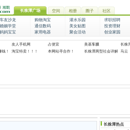
长株潭广场
空间
相册
圈子
社区
车友沙龙
购物淘宝
灌水乐园
求职招聘
婚姻学堂
通信数码
美女贴图
投资理财
妈妈宝宝
家用电器
聚会活动
创业家园
友人手机网
占便宜
美基
车膜
长株
赚钱！
淘宝特卖！！！
本网站寻合作！
长株潭两型社会详解
马云
长株潭热点