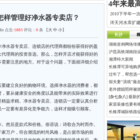
怎样管理好净水器专卖店？
it
点击:
1883
评论：
0
条 【
大
中
小
】
长沙
湖南首例网络传播y
少净水器专卖店、连锁店的代理商都纷纷获得好的盈
沪昆高铁湖南段设
大代理商的投资首选。那么，怎样开店才能获得好的
湘潭特大新闻
多需要注意的地方。对于这个问题，下面就详细介绍
长株潭可异地购
过年了，帮您选
假夫妻“演戏”撮
店要建立良好的购物环境。选择净水器的消费者，都
老外嫖娼照样被
时，要从健康安全的角度以及能带来的实际效果进行
[杂七杂八]
最新
要精益求精。净水器专卖店、连锁店一定要认真分析
家居装修也要有
品一定要有差异化竞争能力，这样才能吸引顾客。
长株潭城际铁路
本。然后是款式和价格。俗语说：诗歌合为时而作。
千家万户，符合潮流的时尚风格，是占据市场的前