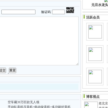
元旦水龙头净
码
验证码
活跃会员
博客视点
空车藏39万巨款无人领
老北京
手动轧盖机压盖机=电动旋盖机=多功能封盖机