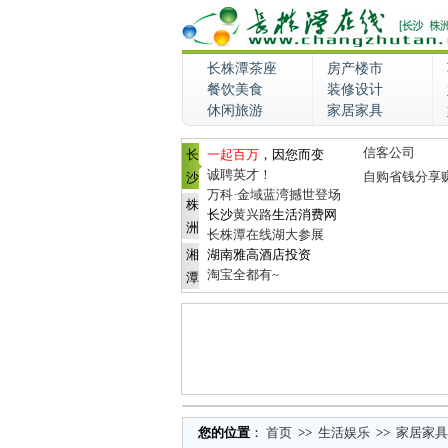
长株潭茶座
房产楼市
餐饮美食
装修设计
休闲旅游
家居家具
信客公司
长
一起百万
，因您而变
诚聘英才！
自购省钱分享
沙
万科·金域蓝湾撼世登场
株
长沙
黄兴路
生活消费网
洲
长株潭在线湖大参展
湘
湖南雅高酒店投资
淘宝全都有~
潭
您的位置
：
首页
>>
生活娱乐
>>
家居家具