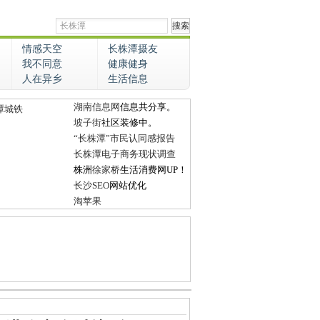
情感天空
长株潭摄友
我不同意
健康健身
人在异乡
生活信息
湖南信息网
信息共分享。
潭城铁
坡子街
社区装修中。
“长株潭”市民认同感报告
长株潭电子商务现状调查
株洲
徐家桥
生活消费网UP！
长沙SEO
网站优化
淘苹果