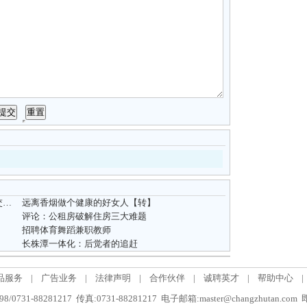
4418元/m2长沙楼市周成交均价创新低 日成交套数跌一半
远离香烟做个健康的好女人【转】
评论：公租房破解住房三大难题
招聘体育舞蹈兼职教师
长株潭一体化：后觉者的追赶
品服务
|
广告业务
|
法律声明
|
合作伙伴
|
诚聘英才
|
帮助中心
|
/0731-88281217 传真:0731-88281217 电子邮箱:master@changzhutan.c