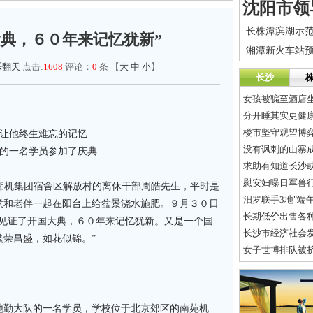
大典，６０年来记忆犹新”
乐翻天
点击:
1608
评论：
0
条 【
大
中
小
】
长沙
女孩被骗至酒店坐
分开睡其实更健
楼市坚守观望博弈
份让他终生难忘的记忆
没有讽刺的山寨
队的一名学员参加了庆典
求助有知道长沙
慰安妇曝日军兽行
家住湘机集团宿舍区解放村的离休干部周皓先生，平时是
汨罗联手3地"端
意和老伴一起在阳台上给盆景浇水施肥。９月３０日
长期低价出售各种
我见证了开国大典，６０年来记忆犹新。又是一个国
长沙市经济社会发
荣昌盛，如花似锦。”
女子世博排队被
地勤大队的一名学员，学校位于北京郊区的南苑机