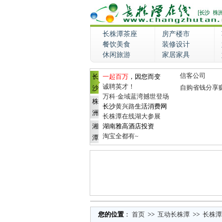
长株潭茶座
房产楼市
餐饮美食
装修设计
休闲旅游
家居家具
信客公司
长
一起百万
，因您而变
诚聘英才！
自购省钱分享
沙
万科·金域蓝湾撼世登场
株
长沙
黄兴路
生活消费网
洲
长株潭在线湖大参展
湘
湖南雅高酒店投资
淘宝全都有~
潭
您的位置
：
首页
>>
互动长株潭
>>
长株潭