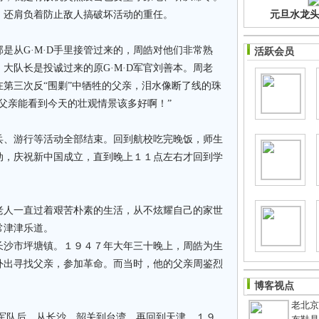
，还肩负着防止敌人搞破坏活动的重任。
元旦水龙头净
是从G·M·D手里接管过来的，周皓对他们非常熟
活跃会员
大队长是投诚过来的原G·M·D军官刘善本。周老
第三次反“围剿”中牺牲的父亲，泪水像断了线的珠
父亲能看到今天的壮观情景该多好啊！”
兵、游行等活动全部结束。回到航校吃完晚饭，师生
动，庆祝新中国成立，直到晚上１１点左右才回到学
老人一直过着艰苦朴素的生活，从不炫耀自己的家世
常津津乐道。
长沙市坪塘镇。１９４７年大年三十晚上，周皓为生
外出寻找父亲，参加革命。而当时，他的父亲周鉴烈
博客视点
老北京
·D军队后，从长沙、韶关到台湾，再回到天津，１９