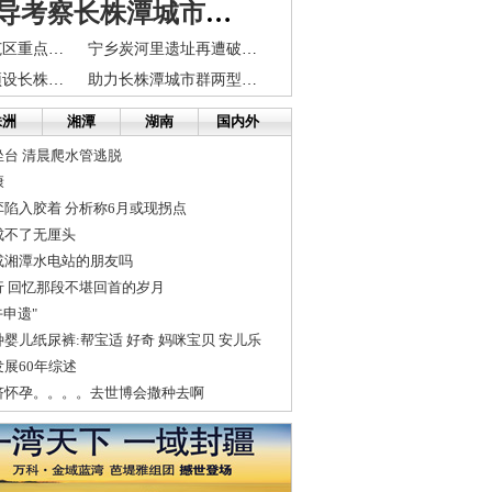
沈阳市领导考察长株潭城市群一体化
长株潭滨湖示范区重点工程启动 总投资近百亿
宁乡炭河里遗址再遭破坏 挖沙者与执法人员“躲猫猫”
湘潭新火车站预设长株潭城铁两站台
助力长株潭城市群两型社会示范区建设
株洲
湘潭
湖南
国内外
台 清晨爬水管逃脱
康
陷入胶着 分析称6月或现拐点
成不了无厘头
或湘潭水电站的朋友吗
 回忆那段不堪回首的岁月
午申遗"
婴儿纸尿裤:帮宝适 好奇 妈咪宝贝 安儿乐
展60年综述
挤怀孕。。。。去世博会撒种去啊