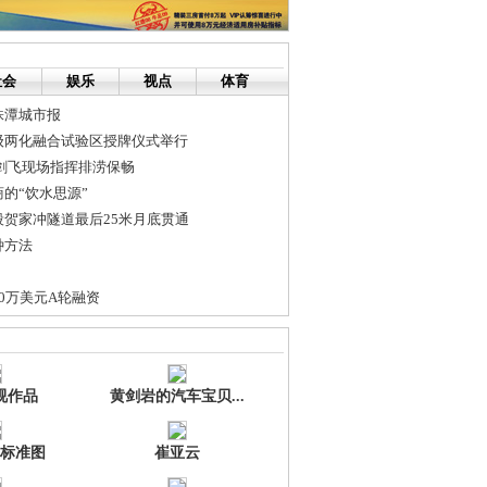
社会
娱乐
视点
体育
株潭城市报
级两化融合试验区授牌仪式举行
剑飞现场指挥排涝保畅
的“饮水思源”
贺家冲隧道最后25米月底贯通
种方法
00万美元A轮融资
费者用千分尺测量壁厚保安全
 留住时间脚步的秘密
视作品
黄剑岩的汽车宝贝...
标准图
崔亚云