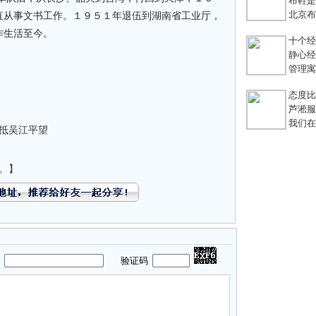
布鞋是老
北京布鞋
直从事文书工作。１９５１年退伍到湖南省工业厅，
作生活至今。
十个经典
静心经
管理寓言
态度比能
芦淞服装
我们在
月抵吴江平望
。】
码
验证码