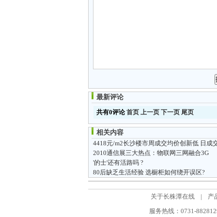
最新评论
共有0评论
首页
上一页
下一页
尾页
相关内容
2010通信展三大热点：物联网三网融合3G
'的士'还有活路吗 ?
80后缺乏生活经验 选橱柜如何绕开误区?
关于长株潭在线
|
产
服务热线：0731-88281298