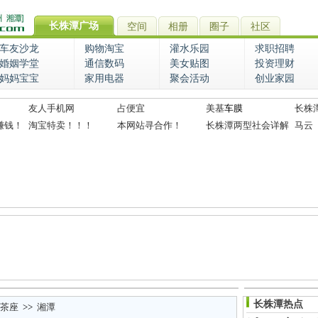
长株潭广场
空间
相册
圈子
社区
车友沙龙
购物淘宝
灌水乐园
求职招聘
婚姻学堂
通信数码
美女贴图
投资理财
妈妈宝宝
家用电器
聚会活动
创业家园
友人手机网
占便宜
美基
车膜
长株
赚钱！
淘宝特卖！！！
本网站寻合作！
长株潭两型社会详解
马云
长株潭热点
茶座
>>
湘潭