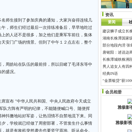
资讯
多名师生接到了参加庆典的通知，大家兴奋得连续几
要闻
上午，师生们经过最后一次排练准备后，早早地吃过
建议狮子成立长
场上的人还不是很多，加之他们是乘军车前往，集体
湖南长株潭国家
向天安门广场的情景。但到了中午１２点左右，整个
部分地段内涝 张
唐铭阳：述说达商
长株潭城铁株洲段
面，周皓站在队伍的最前排，所以目睹了毛泽东等中
男人追女人有四
典的盛况。
经典IN语
“金票银贷”获10
振升铝材告知消
会员相册
女人如何青春不老
席宣布 “中华人民共和国、中央人民政府今天成立
雅极影
之军队方阵有严明的纪律，不能随便喊口号、随便挥
精神抖擞地站好军姿，让热泪情不自禁地流下来。同
雅极影视
前夕，学校就已经做了周密部署，不管发生什么事情
雨，就是有敌机突然袭击也要坚守原地、听从命令。