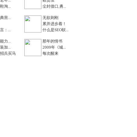
年...
赠贺璞
淘...
尘封借口,勇...
营...
无欲则刚
累并进步着！
：...
什么是SEO软...
力...
那年的情书
加...
2009年《城...
招兵买马
每次醒来