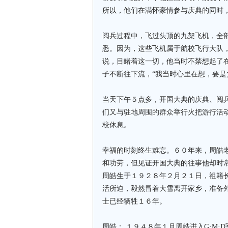
所以，他们在满怀豪情参与庆典的同时
阅兵过程中，飞过头顶的九架飞机，全部
悉。因为，这些飞机属于航校飞行大队，
说，目睹着这一切，他当时不禁想起了在
子不断往下流，“我当时心里在想，要是
当天下午５点多，开国大典的庆典、阅
们又与驻地周围的群众举行火把游行活
校休息。
幸福的时刻终生难忘。６０年来，周皓
和功劳，但见证开国大典的往事他却时
周皓生于１９２８年２月２１日，祖籍
活所迫，毅然冒着大雪离开家乡，准备
士已经牺牲１６年。
周皓： １９４８年１月周皓进入G·M