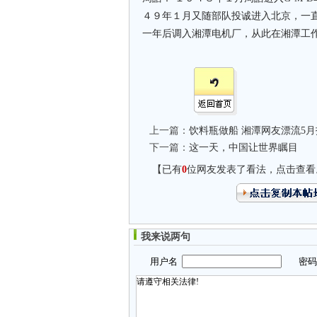
４９年１月又随部队投诚进入北京，一
一年后调入湘潭电机厂，从此在湘潭工
上一篇：
饮料瓶做船 湘潭网友漂流5
下一篇：
这一天，中国让世界瞩目
【已有
0
位网友发表了看法，点击查看
我来说两句
用户名
密