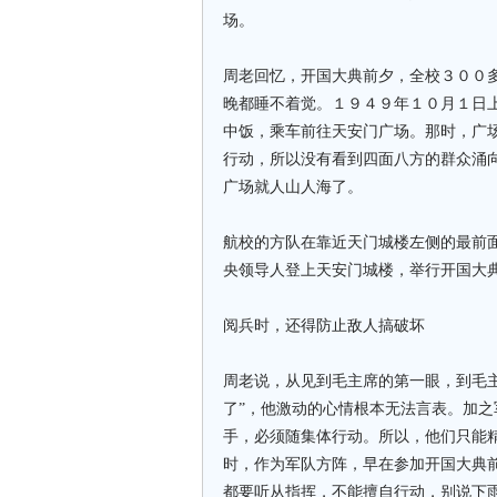
场。
周老回忆，开国大典前夕，全校３００
晚都睡不着觉。１９４９年１０月１日
中饭，乘车前往天安门广场。那时，广
行动，所以没有看到四面八方的群众涌
广场就人山人海了。
航校的方队在靠近天门城楼左侧的最前
央领导人登上天安门城楼，举行开国大
阅兵时，还得防止敌人搞破坏
周老说，从见到毛主席的第一眼，到毛主
了”，他激动的心情根本无法言表。加
手，必须随集体行动。所以，他们只能
时，作为军队方阵，早在参加开国大典
都要听从指挥，不能擅自行动，别说下