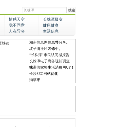
情感天空
长株潭摄友
我不同意
健康健身
人在异乡
生活信息
湖南信息网
信息共分享。
潭城铁
坡子街
社区装修中。
“长株潭”市民认同感报告
长株潭电子商务现状调查
株洲
徐家桥
生活消费网UP！
长沙SEO
网站优化
淘苹果