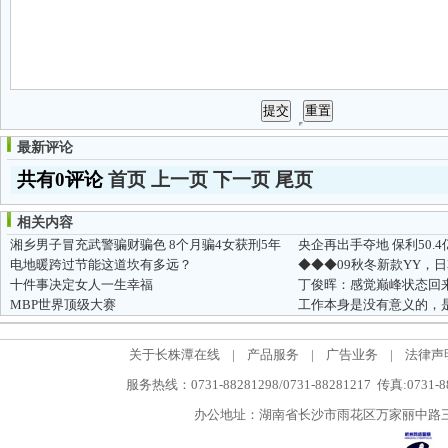
最新评论
共有0评论
首页
上一页
下一页
尾页
相关内容
湘乡男子冒充武警骗财骗色 8个月骗4女获刑5年
央企再出手夺地 保利50.
电地暖跨过节能这道坎有多远？
十件事决定女人一生幸福
丁俊晖：感觉巅峰状态回
MBP世界顶级大赛
工作本身是没有意义的，
关于长株潭在线
|
产品服务
|
广告业务
|
法律声
服务热线：0731-88281298/0731-88281217 传真:0731-
办公地址：湖南省长沙市雨花区万家丽中路三段5