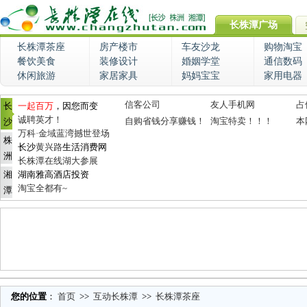
长株潭广场
长株潭茶座
房产楼市
车友沙龙
购物淘宝
餐饮美食
装修设计
婚姻学堂
通信数码
休闲旅游
家居家具
妈妈宝宝
家用电器
信客公司
友人手机网
占
长
一起百万
，因您而变
诚聘英才！
自购省钱分享赚钱！
淘宝特卖！！！
本
沙
万科·金域蓝湾撼世登场
株
长沙
黄兴路
生活消费网
洲
长株潭在线湖大参展
湘
湖南雅高酒店投资
淘宝全都有~
潭
您的位置
：
首页
>>
互动长株潭
>>
长株潭茶座