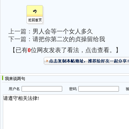
上一篇：
男人会等一个女人多久
下一篇：
请把你第二次的贞操留给我
【已有
0
位网友发表了看法，点击查看。】
我来说两句
用户名
密码
验