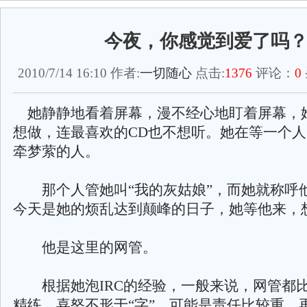
今夜，你感觉到爱了吗
2010/7/14 16:10 作者:
一切随心
点击:
1376
评论：
0
她静静地看着屏幕，漫不经心地盯着屏幕，
想做，连最喜欢的CD也不想听。她在等一个
牵梦萦的人。
那个人管她叫“我的灰姑娘”，而她就称呼他
今天是她的烦乱达到颠峰的日子，她等他来，
他是这里的网管。
根据她泡IRC的经验，一般来说，网管都
精练、喜怒不形于“字”。可能是责任比较重，