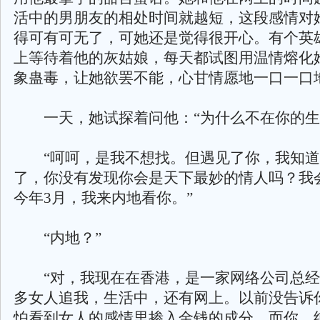
活中的男朋友的相处时间就越短，这段感情对
得可有可无了，可她还是觉得很开心。有个英
上等待着他的灰姑娘，每天都试图用温情熔化
象蛊毒，让她欲罢不能，心甘情愿地一口一口
一天，她试探着问他：“为什么不在你的生
“呵呵，是我不想找。但遇见了你，我知道
了，你没有发现你会是天下最妙的情人吗？我
今年3月，我来内地看你。”
“内地？”
“对，我现在在香港，是一家网络公司总经
多女人追我，生活中，还有网上。以前没告诉
怕看到女人的感情里掺入金钱的成分。而你，