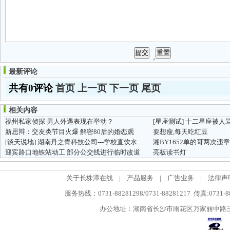
最新评论
共有0评论
首页
上一页
下一页
尾页
相关内容
福州私家侦探 男人外遇表现在举动？
[星座测试]
十二星座被人
新思辩：交友类节目火爆 解密80后的婚恋观
要想瘦,每天吃红豆
[谈天说地]
湖南丹之青科技公司---学校直饮水项目全面融资.
湘BY1652单的哥两次违
迎宾路口地铁站动工 部分公交线进行临时改道
亮板读书灯
关于长株潭在线
|
产品服务
|
广告业务
|
法律声
服务热线：0731-88281298/0731-88281217 传真:0731-
办公地址：湖南省长沙市雨花区万家丽中路三段5