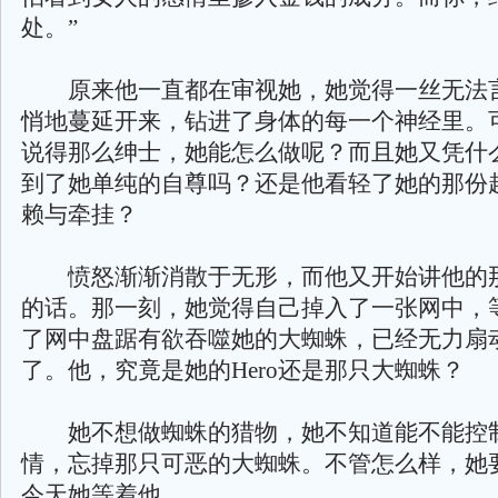
处。”
原来他一直都在审视她，她觉得一丝无法
悄地蔓延开来，钻进了身体的每一个神经里。
说得那么绅士，她能怎么做呢？而且她又凭什
到了她单纯的自尊吗？还是他看轻了她的那份
赖与牵挂？
愤怒渐渐消散于无形，而他又开始讲他的
的话。那一刻，她觉得自己掉入了一张网中，
了网中盘踞有欲吞噬她的大蜘蛛，已经无力扇
了。他，究竟是她的Hero还是那只大蜘蛛？
她不想做蜘蛛的猎物，她不知道能不能控
情，忘掉那只可恶的大蜘蛛。不管怎么样，她
今天她等着他。