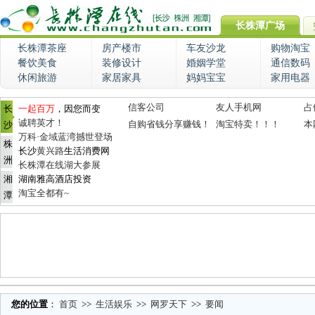
长株潭广场
长株潭茶座
房产楼市
车友沙龙
购物淘宝
餐饮美食
装修设计
婚姻学堂
通信数码
休闲旅游
家居家具
妈妈宝宝
家用电器
信客公司
友人手机网
占
长
一起百万
，因您而变
诚聘英才！
自购省钱分享赚钱！
淘宝特卖！！！
本
沙
万科·金域蓝湾撼世登场
株
长沙
黄兴路
生活消费网
洲
长株潭在线湖大参展
湘
湖南雅高酒店投资
淘宝全都有~
潭
您的位置
：
首页
>>
生活娱乐
>>
网罗天下
>>
要闻