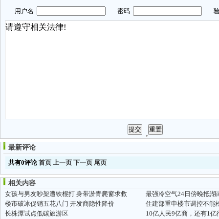
用户名
密码
验
最新评论
共有0评论
首页
上一页
下一页
尾页
相关内容
女孩与男友吵架遭铁棍打 身带淤青爬窗求救
最强冷空气24日傍晚抵湖南
楼市破冰促销五花八门 开发商隐性降价
住建部重申楼市调控不能
长株潭试点低碳旅游区
10亿人民9亿商，还有1亿