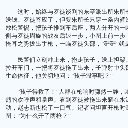
这时，始终与歹徒谈判的东亭派出所朱所
送钱。歹徒答应了，但要朱所长只穿一条内裤
放松警惕，把孩子推到车后座，两人分开的一
侧与歹徒周旋的战友后退一步，小图上前一步
掩耳之势拔出手枪，一瞄歹徒头部，“砰砰”就
民警们立刻冲上来，抱走孩子，送上担架
拉开车门，一把将歹徒拖了出来，子弹射中头
生命体征，他关切地问：“孩子没事吧？”
“孩子得救了！”人群在枪响时骤然一静，
烈的欢呼声和掌声。看到歹徒被拖出来躺在水
动，赵志新也松了一口气。记者问坦言开枪时
图：“为什么开了两枪？”