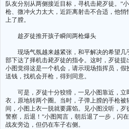
队友分别从两侧接近目标，寻机击毙歹徒。”
枪、微冲火力太大，近距离射击不合适，他悄
上了膛。
趁歹徒推开孩子瞬间两枪爆头
现场气氛越来越紧张，和平解决的希望几
部下达了择机击毙歹徒的指令。这时，歹徒提
小图觉得这是一个机会，请示现场指挥员，假
送钱，找机会开枪，得到同意。
可是，歹徒十分狡猾，一见小图靠近，立
衣，原地转两个圈。当时，子弹上膛的手枪被
间，小图上衣一脱就要露馅。见小图没听，歹
警察，后退！”小图闻言，朝后退了一步，闪
战友旁边，但仍在车子右侧。