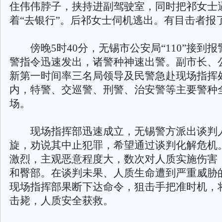
住伟伟脖子，挟持进副驾驶室，同时把祁女士
着“去银行”。后祁女士伺机逃出。有目击者报
傍晚5时40分，无锡市公安局“110”接到报
警指令迅速发出，诸警种神速出警。副市长、
新第一时间率三名局领导及民警急赴现场指挥处
内，特警、交巡警、刑警、治安警等主要警种
场。
现场指挥部迅速成立，无锡警方派出谈判
旋，劝说其中止犯罪，希望通过谈判化解危机
激烈，主观恶意程度大，数次对人质实施伤害
和臀部。在谈判未果、人质生命遭到严重威胁
现场指挥部果断下达命令，狙击手把准时机，
击毙，人质安全获救。