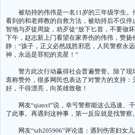
被劫持的伟伟是一名11岁的三年级学生。
看到的和老师教的自救方法，被劫持后不仅停
智地与歹徒周旋，劝歹徒“放下匕首，不要做坏事
下午，赵志新上门看望在家养伤的伟伟，赞扬
静：“孩子，正义必然战胜邪恶，人民警察永
神，永远是罪犯的克星！”
警方此次行动赢得社会普遍赞誉。除了现
衷称赞外，很多网民也表达了对警方的支持：
好，干得漂亮，向英雄致敬！
网友“qianxf”说，幸亏警察能这么迅速、
了此事。再遇到这种事，第一反应就是找警察
网友“szh205906”评论道：遇到伤害妇女