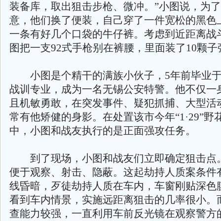
装备库，取出狙击步枪、微冲。”小图说，为
意，他们换了便装，自己穿了一件宽松的黑色
一条有好几个口袋的牛仔裤。考虑到近距离战
图把一支92式手枪别在裤腰，里面装了10颗子
小图是个精干的满族小伙子，5年前毕业于
战训专业，成为一名无锡公安特警。他不仅一
且机敏勇敢，在突发事件、疑犯抓捕、大型活
常有他矫健的身影。在处置该市今年“1·29”
中，小图和战友执行的是正面强攻任务。
到了现场，小图和战友们立即确定狙击点。
便于观察、射击、隐蔽。这起劫持人质案条件
线昏暗，歹徒劫持人质在车内，车窗刚贴深色
看到车内情景，实施远距离狙击的几率很小。
查能力较强，一直利用车前反光镜在观察警方