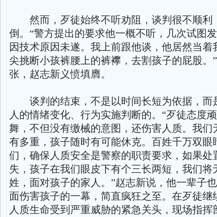
然而，歹徒始终不听劝阻，谈判很不顺利
倒。“警方提出的要求他一概不听，几次试图
因技术原因未遂。我上前跟他谈，他居然当着
尖挑断小孩裤腰上的裤襻，去割孩子的屁股。
张，赵志新义愤填膺。
谈判的结束，不是以时间长短为依据，而
人的情绪变化、行为实施判断的。“歹徒态度
舞，不但没有缴械的意图，还伤害人质。我们
有多重，孩子随时有可能休克。百姓千万双眼
们，确保人质安全是警察的职责要求，如果处
失，孩子在我们眼皮下有个三长两短，我们将
姓，面对孩子的家人。”赵志新说，他一辈子
面伤害孩子的一幕，简直疯狂之至。在歹徒继
人质生命受到严重威胁的紧急关头，现场指挥