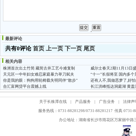
最新评论
共有0评论
首页
上一页
下一页
尾页
相关内容
株洲首次出土竹简 藏简古井工艺今难复制
威尔士春天2期11月13日
天元区一中年妇女难忍家庭暴力举刀弑夫
“十一”长假将至 国内多
你是我的眼：狗狗用轮椅载失明同伴“散步”
还有人不,我做恶梦了,好怕
合汇富网贷平台震撼上线
长江洪峰抵达洞庭湖 黄盖湖
关于长株潭在线
|
产品服务
|
广告业务
|
法律声
服务热线：0731-88281298/0731-88281217 传真:0731-
办公地址：湖南省长沙市雨花区万家丽中路三段5