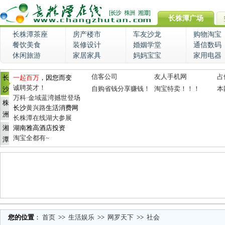
长株潭广场
长株潭茶座
房产楼市
车友沙龙
购物淘宝
餐饮美食
装修设计
婚姻学堂
通信数码
休闲旅游
家居家具
妈妈宝宝
家用电器
信客公司
友人手机网
占
长
一起百万
，因您而变
诚聘英才！
自购省钱分享赚钱！
淘宝特卖！！！
本
沙
万科·金域蓝湾撼世登场
株
长沙
黄兴路
生活消费网
洲
长株潭在线湖大参展
湘
湖南雅高酒店投资
淘宝全都有~
潭
您的位置
：
首页
>>
生活娱乐
>>
网罗天下
>>
社会