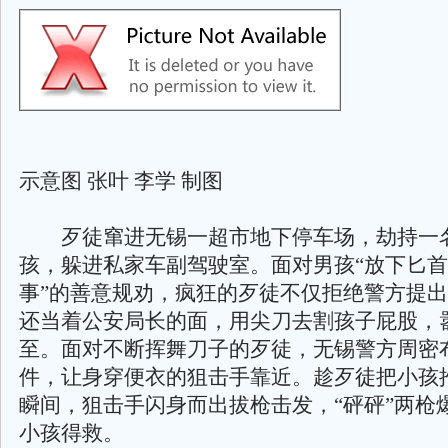
示意图 张叶 李学 制图
歹徒窜进无锡一超市地下停车场，劫持一名
孩，躲进私家车副驾驶室。面对男孩“放下匕
事”的善意规劝，疯狂的歹徒不仅拒绝警方提
还当着公安局长的面，用尖刀去割孩子屁股，
至。面对不断挥舞刀子的歹徒，无锡警方周密
件，让身穿便衣的狙击手靠近。趁歹徒把小孩
瞬间，狙击手闪身而出拔枪击发，“砰砰”两枪
小孩得救。