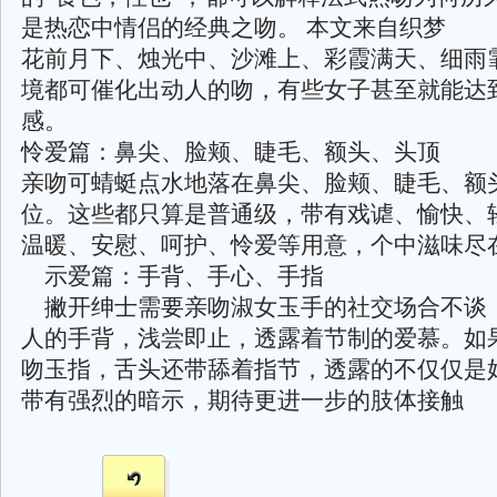
是热恋中情侣的经典之吻。 本文来自织梦
花前月下、烛光中、沙滩上、彩霞满天、细雨
境都可催化出动人的吻，有些女子甚至就能达
感。
怜爱篇：鼻尖、脸颊、睫毛、额头、头顶
亲吻可蜻蜓点水地落在鼻尖、脸颊、睫毛、额
位。这些都只算是普通级，带有戏谑、愉快、
温暖、安慰、呵护、怜爱等用意，个中滋味尽
示爱篇：手背、手心、手指
撇开绅士需要亲吻淑女玉手的社交场合不谈
人的手背，浅尝即止，透露着节制的爱慕。如
吻玉指，舌头还带舔着指节，透露的不仅仅是
带有强烈的暗示，期待更进一步的肢体接触