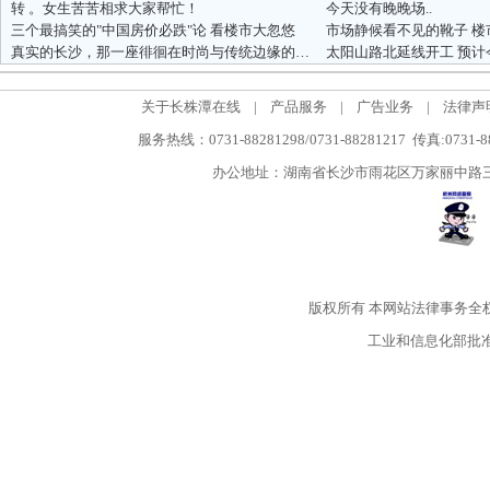
转 。女生苦苦相求大家帮忙！
今天没有晚晚场..
三个最搞笑的"中国房价必跌"论 看楼市大忽悠
市场静候看不见的靴子 楼
真实的长沙，那一座徘徊在时尚与传统边缘的城市
太阳山路北延线开工 预计
关于长株潭在线
|
产品服务
|
广告业务
|
法律声
服务热线：0731-88281298/0731-88281217 传真:0731-
办公地址：湖南省长沙市雨花区万家丽中路三段5
版权所有
本网站法律事务全
工业和信息化部批