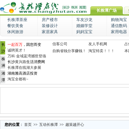
长株潭广场
长株潭茶座
房产楼市
车友沙龙
购物淘宝
餐饮美食
装修设计
婚姻学堂
通信数码
休闲旅游
家居家具
妈妈宝宝
家用电器
信客公司
友人手机网
占
长
一起百万
，因您而变
诚聘英才！
自购省钱分享赚钱！
淘宝特卖！！！
本
沙
万科·金域蓝湾撼世登场
株
长沙
黄兴路
生活消费网
洲
长株潭在线湖大参展
湘
湖南雅高酒店投资
淘宝全都有~
潭
您的位置
：
首页
>>
互动长株潭
>>
越策越开心