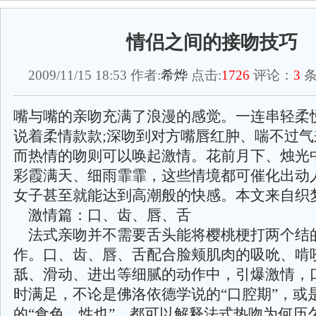
情侣之间的接吻技巧
2009/11/15 18:53 作者:
希烨
点击:
1726
评论：
3
条
嘴与嘴的亲吻充满了浪漫的感觉。一连串轻柔
说着柔情款款;深吻到对方嘴唇红肿、喘不过气
而热情的吻则可以唤起激情。花前月下、烛光
彩霞满天、细雨霏霏，这些情境都可催化出动
女子甚至就能达到高潮般的快感。本文来自织
激情篇：口、齿、唇、舌
法式亲吻并不需要舌头能将樱桃梗打两个结
作。口、齿、唇、舌配合脸颊肌肉的吸吮、啃
舐、滑动、进出等细腻的动作中，引爆激情，
时满足，不论是佛洛依德学说的“口腔期”，或
的“食色，性也”，都可以解释法式热吻为何历