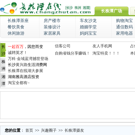
长株潭广场
长株潭茶座
房产楼市
车友沙龙
购物淘宝
餐饮美食
装修设计
婚姻学堂
通信数码
休闲旅游
家居家具
妈妈宝宝
家用电器
信客公司
友人手机网
占
长
一起百万
，因您而变
诚聘英才！
自购省钱分享赚钱！
淘宝特卖！！！
本
沙
万科·金域蓝湾撼世登场
株
长沙
黄兴路
生活消费网
洲
长株潭在线湖大参展
湘
湖南雅高酒店投资
淘宝全都有~
潭
您的位置
：
首页
>>
兴趣圈子
>>
长株潭摄友