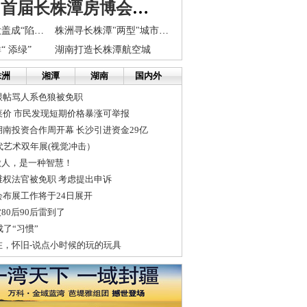
百盘特惠 首届长株潭房博会开幕
施工完成井盖没盖成“陷阱”20分钟内2个市民掉井下
株洲寻长株潭"两型"城市发展基金战略合作
 添绿”
湖南打造长株潭航空城
株洲
湘潭
湖南
国内外
跟帖骂人系色狼被免职
菜价 市民发现短期价格暴涨可举报
南投资合作周开幕 长沙引进资金29亿
代艺术双年展(视觉冲击）
做人，是一种智慧！
维权法官被免职 考虑提出申诉
布展工作将于24日展开
80后90后雷到了
成了“习惯”
在，怀旧-说点小时候的玩的玩具