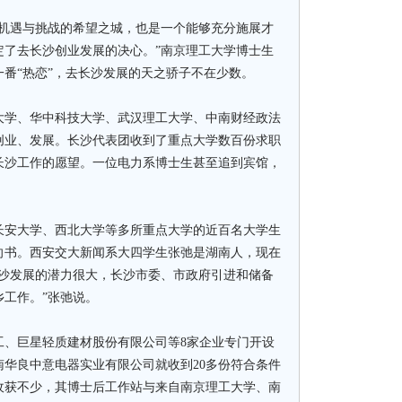
遇与挑战的希望之城，也是一个能够充分施展才
定了去长沙创业发展的决心。”南京理工大学博士生
番“热恋”，去长沙发展的天之骄子不在少数。
学、华中科技大学、武汉理工大学、中南财经政法
创业、发展。长沙代表团收到了重点大学数百份求职
长沙工作的愿望。一位电力系博士生甚至追到宾馆，
安大学、西北大学等多所重点大学的近百名大学生
向书。西安交大新闻系大四学生张弛是湖南人，现在
长沙发展的潜力很大，长沙市委、市政府引进和储备
工作。”张弛说。
、巨星轻质建材股份有限公司等8家企业专门开设
华良中意电器实业有限公司就收到20多份符合条件
收获不少，其博士后工作站与来自南京理工大学、南