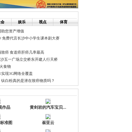
社会
娱乐
视点
体育
网助您资产增值
沙 免费代言长沙中小学生课本剧大赛
致癌 食道癌肝癌几率最高
长沙五一广场立交桥东开建人行天桥
火食物
实现3G网络全覆盖
：钛白粉真的是潜在致癌物质吗？
雨 高考考生请带雨具
，惊呆了！[转帖] [分享]
视作品
黄剑岩的汽车宝贝...
标准图
崔亚云