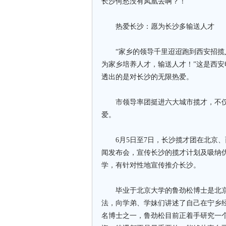
长沙何愁没有凤凰去啊？！”
热爱长沙：愿为长沙多输送人才
“家乡的领导千里迢迢跑到西安招揽人
为家乡培养人才，输送人才！”这是西
透出的是对长沙的无限热爱。
市领导率团挺进六大城市揽才，不仅
爱。
6月5日至7日，长沙揽才团在北京、
闻发布会，宣传长沙的揽才计划及吸纳
学，有针对性地宣传推介长沙。
毕业于北京大学的鲁劲松博士是北京
法，向学弟、学妹们讲述了自己在宁乡
名博士之一，鲁劲松目前正着手研究一