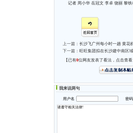
记者 周小华 岳冠文 李卓 饶丽 黎铁
上一篇：
长沙飞广州每小时一趟 黄花机
下一篇：
旺旺集团拟在长沙建中南区域
【已有
0
位网友发表了看法，点击查看
我来说两句
用户名
密