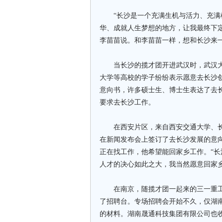
“长沙是一个充满生机与活力、充满机
华、成就人生梦想的地方，让我最终下
李苗苗说。和李苗苗一样，想和长沙来一
当长沙的揽才团开进武汉时，武汉大
大学等高校的学子纷纷表示愿意去长沙
意向书，许多硕士生、博士生表达了去
要求去长沙工作。
在西安片区，来自西安交通大学、长
在新闻发布会上签订了去长沙发展的意
正在找工作，他希望能回家乡工作。“
人才的决心如此之大，我当然愿意回家乡
在南京，随揽才团一起来的三一重工
了招聘台。专场招聘会开始不久，仅湖南
的材料。湖南晟通科技集团有限公司也