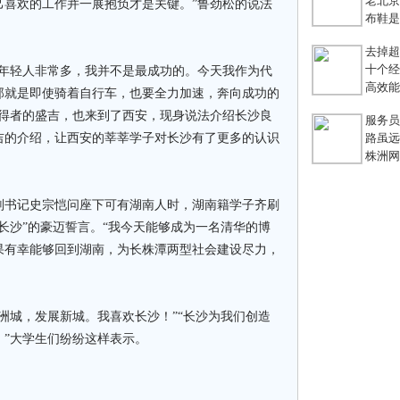
老北京
己喜欢的工作并一展抱负才是关键。”鲁劲松的说法
布鞋是老
去掉超链
十个经典
轻人非常多，我并不是最成功的。今天我作为代
高效能团
那就是即使骑着自行车，也要全力加速，奔向成功的
获得者的盛吉，也来到了西安，现身说法介绍长沙良
服务员不
吉的介绍，让西安的莘莘学子对长沙有了更多的认识
路虽远，
株洲网络
书记史宗恺问座下可有湖南人时，湖南籍学子齐刷
长沙”的豪迈誓言。“我今天能够成为一名清华的博
果有幸能够回到湖南，为长株潭两型社会建设尽力，
城，发展新城。我喜欢长沙！”“长沙为我们创造
！”大学生们纷纷这样表示。