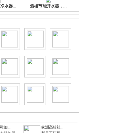
水器...
酒楼节能开水器，...
加...
株洲高校社...