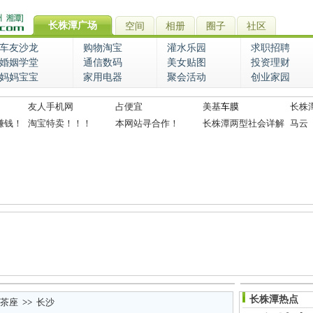
长株潭广场
空间
相册
圈子
社区
车友沙龙
购物淘宝
灌水乐园
求职招聘
婚姻学堂
通信数码
美女贴图
投资理财
妈妈宝宝
家用电器
聚会活动
创业家园
友人手机网
占便宜
美基
车膜
长株
赚钱！
淘宝特卖！！！
本网站寻合作！
长株潭两型社会详解
马云
长株潭热点
茶座
>>
长沙