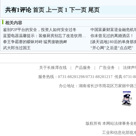
共有1评论
首页
上一页
1
下一页
尾页
相关内容
鉴别P2P平台的安全，投资人如何安全过冬
中国富豪财富逆金融危机
蓝盟电器温馨提示：装修厨房别忘了改造饮用水|专业湘潭别墅净水设备
你未曾见过的离婚酒店！
拳王争霸赛的暧昧对峙 猛男接吻挑衅
[谈天说地]
80后的单身朋友快
武大郎当过国王
“开心网”之后是“点点吧”
关于长株潭在线
|
产品服务
|
广告业务
|
法律声
服务热线：0731-88281298/0731-88281217 传真:0731-
办公地址：湖南省长沙市雨花区万家丽中路三段5
版权所有
本网站法律事务全
工业和信息化部批