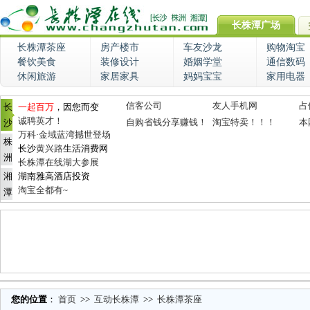
长株潭广场
长株潭茶座
房产楼市
车友沙龙
购物淘宝
餐饮美食
装修设计
婚姻学堂
通信数码
休闲旅游
家居家具
妈妈宝宝
家用电器
信客公司
友人手机网
占
长
一起百万
，因您而变
诚聘英才！
自购省钱分享赚钱！
淘宝特卖！！！
本
沙
万科·金域蓝湾撼世登场
株
长沙
黄兴路
生活消费网
洲
长株潭在线湖大参展
湘
湖南雅高酒店投资
淘宝全都有~
潭
您的位置
：
首页
>>
互动长株潭
>>
长株潭茶座