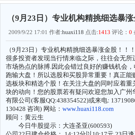
（9月23日）专业机构精挑细选暴
2009/9/22 17:01 作者:
huaxi118
点击:
1413
评论：
0
（9月23日）专业机构精挑细选暴涨金股！！
很多投资者发现当行情来临之际，往往会无所
市场热点的脉搏.因此会错过良好的赚钱机会，
跑输大盘！所以选股和买股异常重要！真正能
选板块和精选个股！在关注大盘的同时应着重
块的动向！您的股票若有疑问欢迎您加入广州
有限公司(客服QQ:438354522)或来电: 137190869
130428 咨询) 网站：
www.huaxi118.com
顾问：黄云生
今日牛股提示：大连圣亚(600593)
公司22日建仓价格： 14:12分以10:17元 23