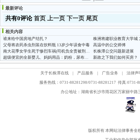
最新评论
共有0评论
首页
上一页
下一页
尾页
相关内容
谁来给中国房地产结扎？
株洲将建职业教育大学城
父母将农药杀虫剂装在饮料瓶 13岁少年误食中毒
高温中的公交师傅
南大花季女学生死于惨烈车祸(司机负全责被刑拘）
长株潭公交问题新进展
超级便宜的全新婴儿、妈妈用品：奶粉，尿布，玩具，护肤品，路过...
新政之下我们如何买房？
关于长株潭在线
|
产品服务
|
广告业务
|
法律声
服务热线：0731-88281298/0731-88281217 传真:0731-
办公地址：湖南省长沙市雨花区万家丽中路三段5
版权所有
本网站法律事务全
工业和信息化部批