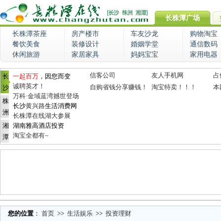
长株潭广场
长株潭茶座
房产楼市
车友沙龙
购物淘宝
餐饮美食
装修设计
婚姻学堂
通信数码
休闲旅游
家居家具
妈妈宝宝
家用电器
信客公司
友人手机网
占
长
一起百万
，因您而变
诚聘英才！
自购省钱分享赚钱！
淘宝特卖！！！
本
沙
万科·金域蓝湾撼世登场
株
长沙
黄兴路
生活消费网
洲
长株潭在线湖大参展
湘
湖南雅高酒店投资
淘宝全都有~
潭
您的位置
：
首页
>>
生活娱乐
>>
投资理财