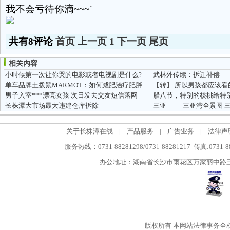
我不会亏待你滴~~~`
共有8评论
首页
上一页
1
下一页
尾页
相关内容
小时候第一次让你哭的电影或者电视剧是什么?
武林外传续：拆迁补偿
单车品牌土拨鼠MARMOT：如何减肥治疗肥胖高血脂症
男子入室***漂亮女孩 次日发去交友短信落网
腊八节，特别的核桃给特
长株潭大市场最大违建仓库拆除
三亚 —— 三亚湾全景图
关于长株潭在线
|
产品服务
|
广告业务
|
法律声
服务热线：0731-88281298/0731-88281217 传真:0731-
办公地址：湖南省长沙市雨花区万家丽中路三段5
版权所有
本网站法律事务全