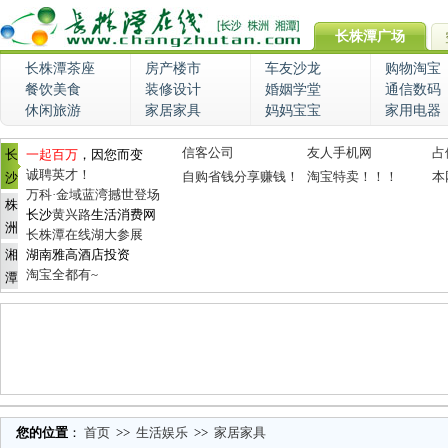
长株潭广场
长株潭茶座
房产楼市
车友沙龙
购物淘宝
餐饮美食
装修设计
婚姻学堂
通信数码
休闲旅游
家居家具
妈妈宝宝
家用电器
信客公司
友人手机网
占
长
一起百万
，因您而变
诚聘英才！
自购省钱分享赚钱！
淘宝特卖！！！
本
沙
万科·金域蓝湾撼世登场
株
长沙
黄兴路
生活消费网
洲
长株潭在线湖大参展
湘
湖南雅高酒店投资
淘宝全都有~
潭
您的位置
：
首页
>>
生活娱乐
>>
家居家具