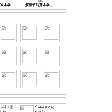
水器...
酒楼节能开水器，...
布鞋加盟
公司早会致词