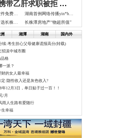
研究生因携带乙肝求职被拒 状告三一集团
东银炒股特色软件免费赠送
湖南首例网络传播yin*h案昨日开庭 40余户村民联名求情
全国土地治污首选长株潭试点 确保稻米重金属含量不超标
长株潭房地产“物超所值”
株洲
湘潭
湖南
国内外
5分续:考生担心父母健康谎报高分(转载)
支招滇中城市圈
的品格
是哪一派？
理财的女人最幸福
定:隐性收入还是灰色收入?
08年12月3日，单日贴子过一百！！
美元/月
风雨人生路有爱随行
一生幸福