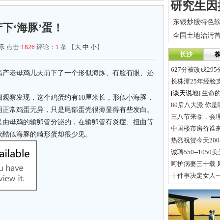
下‘海豚’蛋！
乐
点击:
1826
评论：
1
条 【
大
中
小
】
长沙
627分被改成29
高产老母鸡几天前下了一个形似海豚、有脸有眼、还
长株潭25年经验
[谈天说地]
生命
细观察发现，这个鸡蛋约有10厘米长，形似小海豚，
80后八大派 你
同正常鸡蛋无异，只是尾部蛋壳很薄显得有些发白。
三八节来临，会
是由母鸡的输卵管分泌的，在输卵管有炎症、扭曲等
中国楼市房价谁来
状酷似海豚的畸形蛋却很少见。
热烈祝贺今天20
诚聘550--1050
呵护病妻三十载 
十件事决定女人