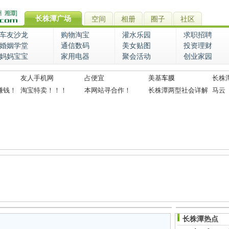
长株潭广场
空间
相册
圈子
社区
车友沙龙
购物淘宝
灌水乐园
求职招聘
婚姻学堂
通信数码
美女贴图
投资理财
妈妈宝宝
家用电器
聚会活动
创业家园
友人手机网
占便宜
美基
车膜
长株
赚钱！
淘宝特卖！！！
本网站寻合作！
长株潭两型社会详解
马云
长株潭热点