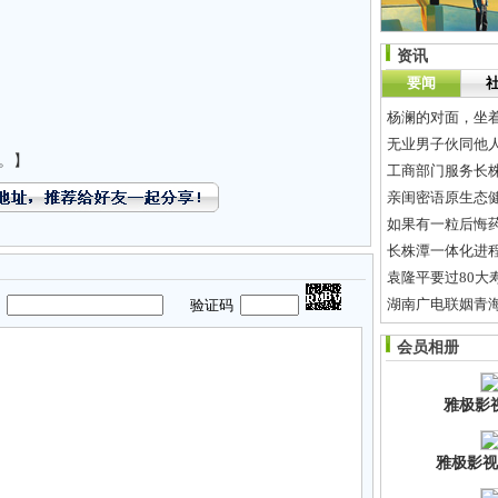
资讯
要闻
杨澜的对面，坐
无业男子伙同他人
。】
工商部门服务长株
亲闺密语原生态
如果有一粒后悔
长株潭一体化进
袁隆平要过80大
湖南广电联姻青海
码
验证码
[杂七杂八]
《武
会员相册
最容易导致婴幼
雅极影
雅极影视