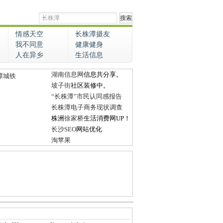
情感天空
长株潭摄友
我不同意
健康健身
人在异乡
生活信息
湖南信息网
信息共分享。
潭城铁
坡子街
社区装修中。
“长株潭”市民认同感报告
长株潭电子商务现状调查
株洲
徐家桥
生活消费网UP！
长沙SEO
网站优化
淘苹果