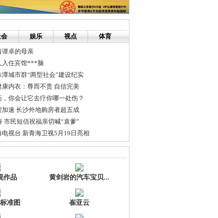
社会
娱乐
视点
体育
着谭卓的母亲
入住宾馆***脑
潭城市群“两型社会”建设纪实
健康内衣：尊而不贵 自信完美
药，你会让它去疗你哪一处伤？
程加速 长沙外地购房者超五成
寿 市民短信祝福亲切喊“袁爹”
电视台 新青海卫视5月19日亮相
林外传》经典对白
儿白癜风的病因是什么?
视作品
黄剑岩的汽车宝贝...
标准图
崔亚云