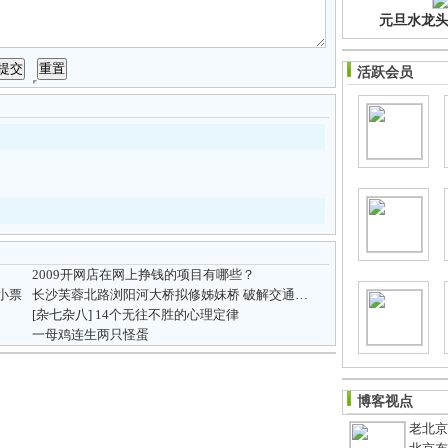
元旦水龙头净
活跃会员
2009开网店在网上挣钱的项目有哪些？
小票
长沙芙蓉北路浏阳河大桥拟修姊妹桥 破解交通瓶颈
[杂七杂八]
14个无往不胜的心理定律
一母鸡连生两只怪蛋
博客视点
老北京