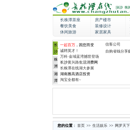
长株潭茶座
房产楼市
餐饮美食
装修设计
休闲旅游
家居家具
信客公司
长
一起百万
，因您而变
诚聘英才！
自购省钱分享
沙
万科·金域蓝湾撼世登场
株
长沙
黄兴路
生活消费网
洲
长株潭在线湖大参展
湘
湖南雅高酒店投资
淘宝全都有~
潭
您的位置
：
首页
>>
生活娱乐
>>
网罗天下