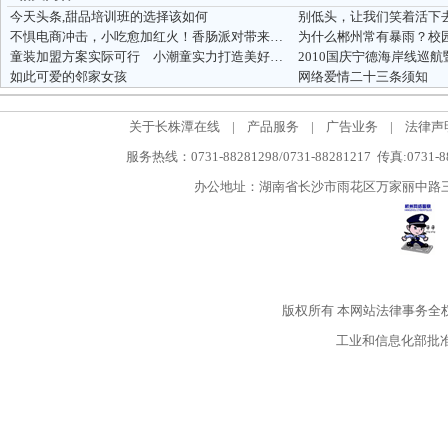
今天头条,甜品培训班的选择该如何
别低头，让我们笑着活下
不惧电商冲击，小吃愈加红火！香肠派对带来创业好选择
为什么郴州常有暴雨？校
童装加盟方案实际可行 小潮童实力打造美好明天
2010国庆宁德海岸线巡
如此可爱的邻家女孩
网络爱情二十三条须知
关于长株潭在线
|
产品服务
|
广告业务
|
法律声
服务热线：0731-88281298/0731-88281217 传真:0731-
办公地址：湖南省长沙市雨花区万家丽中路三段5
版权所有
本网站法律事务全
工业和信息化部批