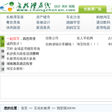
长株潭广场
长株潭茶座
房产楼市
车友沙龙
购物淘宝
餐饮美食
装修设计
婚姻学堂
通信数码
休闲旅游
家居家具
妈妈宝宝
家用电器
信客公司
友人手机网
占
长
一起百万
，因您而变
诚聘英才！
自购省钱分享赚钱！
淘宝特卖！！！
本
沙
万科·金域蓝湾撼世登场
株
长沙
黄兴路
生活消费网
洲
长株潭在线湖大参展
湘
湖南雅高酒店投资
淘宝全都有~
潭
您的位置
：
首页
>>
互动长株潭
>>
我型我SHOW