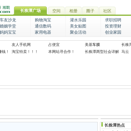
长株潭广场
空间
相册
圈子
社区
车友沙龙
购物淘宝
灌水乐园
求职招聘
婚姻学堂
通信数码
美女贴图
投资理财
妈妈宝宝
家用电器
聚会活动
创业家园
友人手机网
占便宜
美基
车膜
长株
赚钱！
淘宝特卖！！！
本网站寻合作！
长株潭两型社会详解
马云
长株潭热点