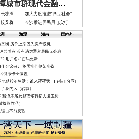
打造长株潭城市群现代金融市场体系
院士专家将分赴长株潭岳咨询
加大力度推进“两型社会”建设
21日晚湘江长沙段又将现洪峰(
长沙推进居民用电实行阶梯式电价 对高能耗产业惩罚
株洲
湘潭
湖南
国内外
地垄断 房价上涨因为房产投机
3户险着火 没有消防通道居民无处逃
OD32 用户名和密码更新
协作会议召开 签署协作框架协议
居民健康卡全覆盖
始地狱般的生活！谁来帮帮我！[转帖] [分享]
上了我的床（转载）
幕 新浪乐居发起现场募捐支援玉树
派摄影作品）
的理由不能反驳