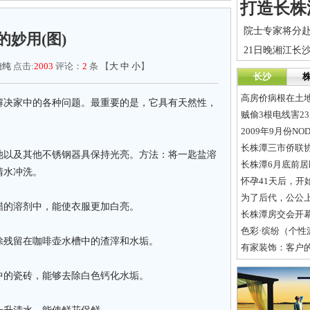
的妙用(图)
糖纯
点击:
2003
评论：
2
条 【
大
中
小
】
长沙
高房价病根在土
决家中的各种问题。最重要的是，它具有天然性，
贼偷3根电线害2
2009年9月份N
长株潭三市侨联
以及其他不锈钢器具保持光亮。方法：将一匙盐溶
长株潭6月底前
清水冲洗。
怀孕41天后，开
为了后代，公公
的溶剂中，能使衣服更加白亮。
长株潭房交会开
色彩·缤纷（个性
残留在咖啡壶水槽中的渣滓和水垢。
有家装饰：客户
的瓷砖，能够去除白色钙化水垢。