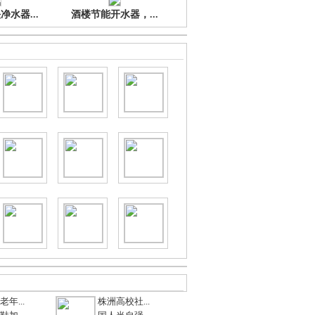
水器...
酒楼节能开水器，...
年...
株洲高校社...