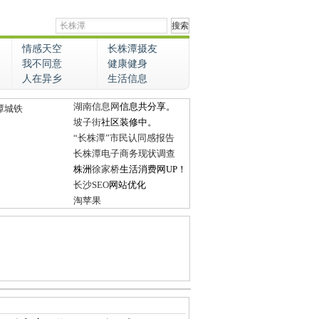
情感天空
长株潭摄友
我不同意
健康健身
人在异乡
生活信息
湖南信息网
信息共分享。
潭城铁
坡子街
社区装修中。
“长株潭”市民认同感报告
长株潭电子商务现状调查
株洲
徐家桥
生活消费网UP！
长沙SEO
网站优化
淘苹果