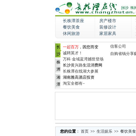
长株潭茶座
房产楼市
餐饮美食
装修设计
休闲旅游
家居家具
信客公司
长
一起百万
，因您而变
诚聘英才！
自购省钱分享
沙
万科·金域蓝湾撼世登场
株
长沙
黄兴路
生活消费网
洲
长株潭在线湖大参展
湘
湖南雅高酒店投资
淘宝全都有~
潭
您的位置
：
首页
>>
生活娱乐
>>
餐饮美食