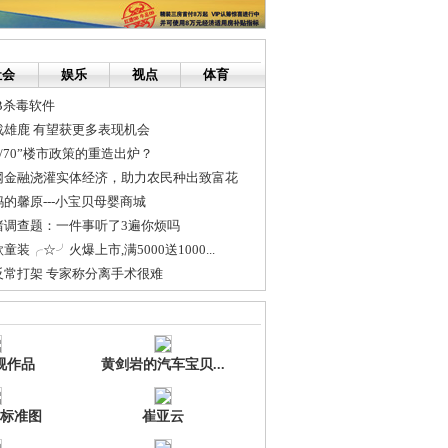
社会
娱乐
视点
体育
B杀毒软件
雄鹿 有望获更多表现机会
0/70”楼市政策的重造出炉？
网金融浇灌实体经济，助力农民种出致富花
的馨原---小宝贝母婴商城
绪调查题：一件事听了3遍你烦吗
装╭☆╯火爆上市,满5000送1000...
反常打架 专家称分离手术很难
大变化
又加班
视作品
黄剑岩的汽车宝贝...
标准图
崔亚云