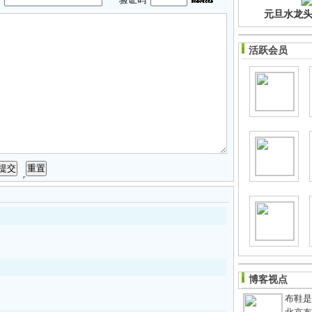
元旦水龙头净
活跃会员
博客视点
布鞋是老