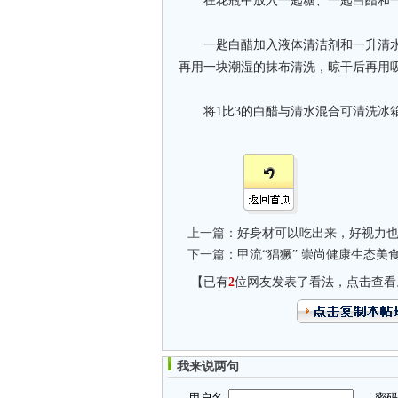
在花瓶中放入一匙糖、一匙白醋和一
一匙白醋加入液体清洁剂和一升清水
再用一块潮湿的抹布清洗，晾干后再用
将1比3的白醋与清水混合可清洗冰箱
上一篇：
好身材可以吃出来，好视力
下一篇：
甲流“猖獗” 崇尚健康生态美食
【已有
2
位网友发表了看法，点击查看
我来说两句
用户名
密