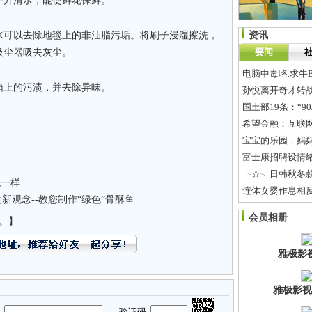
升清水，能使鲜花保鲜。
可以去除地毯上的非油脂污垢。将刷子浸湿擦洗，
资讯
要闻
吸尘器吸去灰尘。
电脑中毒咯.求牛
上的污渍，并去除异味。
孙悦离开奇才转战
国土部19条：“9
希望金融：互联
宝宝的乐园，妈妈
富士康招聘设情
╰☆╮日韩秋冬款童
也一样
连体女婴作息相
新观念--教您制作“绿色”骨酥鱼
小食物吃出肌肤
会员相册
。】
[杂七杂八]
哈哈 
雅极影
雅极影视
码
验证码