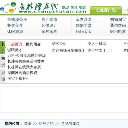
长株潭广场
长株潭茶座
房产楼市
车友沙龙
购物淘宝
餐饮美食
装修设计
婚姻学堂
通信数码
休闲旅游
家居家具
妈妈宝宝
家用电器
信客公司
友人手机网
占
长
一起百万
，因您而变
诚聘英才！
自购省钱分享赚钱！
淘宝特卖！！！
本
沙
万科·金域蓝湾撼世登场
株
长沙
黄兴路
生活消费网
洲
长株潭在线湖大参展
湘
湖南雅高酒店投资
淘宝全都有~
潭
您的位置
：
首页
>>
站务讨论
>>
意见与建议