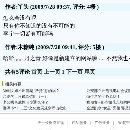
作者:丫头
(2009/7/28 09:37, 评分:
4楼
)
怎么会没有呢
只有你不知道的没有不可能的
李宁一切皆有可能吗
作者:木糖纯
(2009/7/28 09:41, 评分:
5楼
)
哈哈,,,,,, 丹之青 好像是新建立的网站嘛 .... 不然
共有5评论
首页
上一页
1
下一页
尾页
相关内容
30剩女嫁不出都是“矜持”惹的祸？
公安部召开电视电话会议部
亲爱的，只说给你听（一）
做生意的七条原则！
老公嗜色成性老少通吃(图)(
晒朋友~ 那些如花儿般的
湘潭市“十二五”文化发展规划呼出欲出
全运跳水“女皇”亮相 郭
关于长株潭在线
|
产品服务
|
广告业务
|
法律声