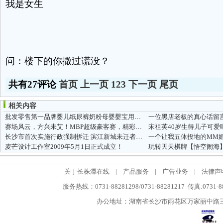
我是女生
问：楼下的你撒过谎没？
共有27评论
首页
上一页
1
2
3
下一页
尾页
相关内容
批发零售第一品牌婴儿纸尿裤奶粉母婴婴宝用品玩具童床婴儿车
一位黑店老板的真心话留
赛场风云，方兴未艾！MBP超级豪客赛，精彩回顾！
宋祖英40岁生得儿子可爱吧
长沙市首次实施行政强制拆迁 滨江新城未迁者被通牒
一个让我五体投地的MM
麦芒设计工作室2009年5月1日正式成立！
玩转天天棋牌【悟空闹海
关于长株潭在线
|
产品服务
|
广告业务
|
法律声
服务热线：0731-88281298/0731-88281217 传真:0731-
办公地址：湖南省长沙市雨花区万家丽中路三段5