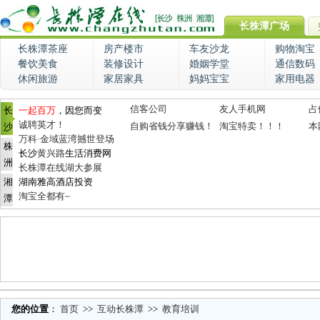
长株潭广场
长株潭茶座
房产楼市
车友沙龙
购物淘宝
餐饮美食
装修设计
婚姻学堂
通信数码
休闲旅游
家居家具
妈妈宝宝
家用电器
信客公司
友人手机网
占
长
一起百万
，因您而变
诚聘英才！
自购省钱分享赚钱！
淘宝特卖！！！
本
沙
万科·金域蓝湾撼世登场
株
长沙
黄兴路
生活消费网
洲
长株潭在线湖大参展
湘
湖南雅高酒店投资
淘宝全都有~
潭
您的位置
：
首页
>>
互动长株潭
>>
教育培训