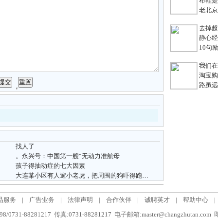
布鞋是老
老北京
去掉超链
静心经
10句励
我们在
淘宝购
路虽远，
找人了
。永兴号：中国第一艘“无动力准航母
孩子得抽动症的七大因素
大连某小区有人遛小老虎，把周围的狗吓得跑得老远
品服务
|
广告业务
|
法律声明
|
合作伙伴
|
诚聘英才
|
帮助中心
|
/0731-88281217 传真:0731-88281217 电子邮箱:master@changzhutan.c