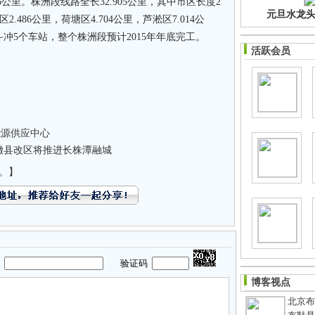
6公里。株洲段线路全长32.905公里，其中市区长度2
元旦水龙头净
区2.486公里，荷塘区4.704公里，芦淞区7.014公
冲5个车站，整个株洲段预计2015年年底完工。
活跃会员
能源供应中心
撤县改区将推进长株潭融城
。】
码
验证码
博客视点
北京布鞋