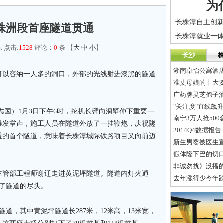
为
株洲段首座隧道贯通
t
点击:
1528
评论：
0
条 【
大
中
小
】
长沙
湖南卓怡公寓酒店
可以容纳一人多的洞口，外部的光线射进漆黑的隧道
准丈母娘的十大
广药牌灵芝孢子油
"关注度"直线飙
志国）1月3日下午6时，挖机长臂向洞壁伸下重要一
南宁3万人抢50
爆发掌声，施工人员在隧道外放了一挂鞭炮，庆祝隧
2014Q4数据
通的首个隧道，意味着长株潭城际铁路项目又向前迈
新生男婴被医生宣
假体隆下巴的切
非诚勿扰》没播的
主管部工程师谢辽走进黄泥坪隧道。隧道内灯火通
去年涨得少今年
了隧道的尽头。
道，其中黄泥坪隧道长287米，12米高，13米宽，