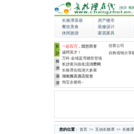
长株潭茶座
房产楼市
餐饮美食
装修设计
休闲旅游
家居家具
信客公司
长
一起百万
，因您而变
诚聘英才！
自购省钱分享
沙
万科·金域蓝湾撼世登场
株
长沙
黄兴路
生活消费网
洲
长株潭在线湖大参展
湘
湖南雅高酒店投资
淘宝全都有~
潭
您的位置
：
首页
>>
互动长株潭
>>
长株潭