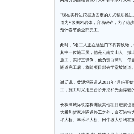
两端分别连接黄泥坪大桥和早禾坪大桥，
“现在实行边挖掘边固定的方式稳步推进
道为V级围岩岩体，容易破碎，为了稳
预计春节前全部完工。
此时，5名工人正在隧道口下挥舞铁锹
其中一位施工员，他是云南文山人，撤出
施工，实行三班倒，他负责白班时，每
隧道完工后，将随项目部去学堂坡隧道
谢辽说，黄泥坪隧道从2011年4月份开始
工，施工时采用三台阶开挖和光面爆破
长株潭城际铁路株洲段其他项目进展也
大桥和贺家冲隧道停工之外，白石港特
坪大桥、早禾坪大桥、田牛坡大桥均在