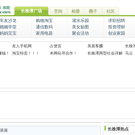
长株潭广场
空间
相册
圈子
社区
车友沙龙
购物淘宝
灌水乐园
求职招聘
婚姻学堂
通信数码
美女贴图
投资理财
妈妈宝宝
家用电器
聚会活动
创业家园
友人手机网
占便宜
美基
车膜
长株
赚钱！
淘宝特卖！！！
本网站寻合作！
长株潭两型社会详解
马云
长株潭热点
茶座