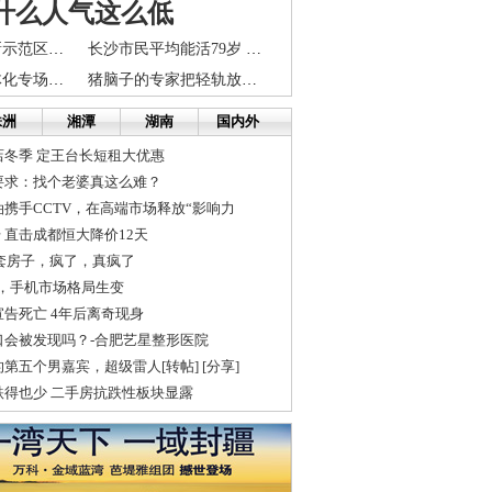
什么人气这么低
长株潭自主创新示范区建设环境下湘潭发展路径选择
长沙市民平均能活79岁 接近北京等经济发达地区
长株潭就业一体化专场招聘会举行 岳塘2000多岗位赴会
猪脑子的专家把轻轨放弃了，可惜
株洲
湘潭
湖南
国内外
冬季 定王台长短租大优惠
要求：找个老婆真这么难？
携手CCTV，在高端市场释放“影响力
升 直击成都恒大降价12天
0套房子，疯了，真疯了
报告，手机市场格局生变
告死亡 4年后离奇现身
口会被发现吗？-合肥艺星整形医院
第五个男嘉宾，超级雷人[转帖] [分享]
跌得也少 二手房抗跌性板块显露