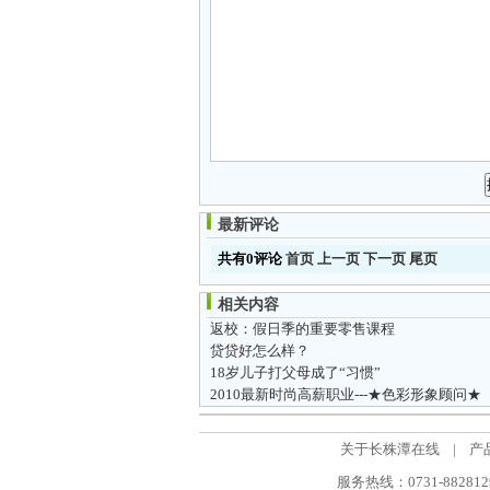
最新评论
共有0评论
首页
上一页
下一页
尾页
相关内容
返校：假日季的重要零售课程
贷贷好怎么样？
18岁儿子打父母成了“习惯”
2010最新时尚高薪职业---★色彩形象顾问★
关于长株潭在线
|
产
服务热线：0731-88281298