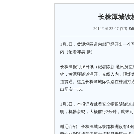
长株潭城铁
2014/1/6 22:07 作者:
Edi
1月5日，黄泥坪隧道内部已经开出一个
内（记者邓昊 摄）
长株潭报1月6日讯（记者陈新 通讯员左
铲，黄泥坪隧道洞开，光线入内，现场
道贯通。这是长株潭城际铁路在株洲打
出坚实一步。
1月5日，本报记者戴着安全帽跟随隧道
明，机器轰鸣，大概前行2分钟，就来到
谢辽介绍，长株潭城际铁路株洲段有4座隧