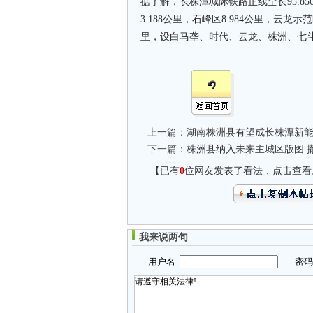
据了解，长株潭城际铁路正线全长95.85
3.188公里，石峰区8.984公里，云龙示范
里，设白马垄、时代、云龙、株洲、七斗
上一篇：
湖南株洲县有望成长株潭新
下一篇：
株洲县纳入未来主城区版图 
【已有
0
位网友发表了看法，点击查看
我来说两句
用户名
密