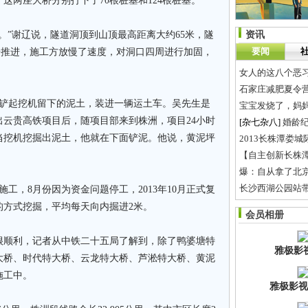
这两座大桥分别打下了70根桩基和124根桩基。
。”谢辽说，隧道洞顶到山顶最高距离大约65米，隧
资讯
要闻
步推进，施工方放慢了速度，对洞口四周进行加固，
女人的这八个恶
石家庄减肥夏令
，铲起挖机留下的泥土，装进一辆运土车。吴先生是
宝宝发烧了，妈
云贵高铁项目后，随项目部来到株洲，项目24小时
[杂七杂八]
婚龄
当挖机挖掘出泥土，他就在下面铲泥。他说，黄泥坪
2013长株潭娄
。
【自主创新长株潭
爆：自从拿了北京
长沙西湖公园站带
施工，8月份因为资金问题停工，2013年10月正式复
如果嫦娥在月亮
的方式挖掘，平均每天向内掘进2米。
会员相册
很顺利，记者从中铁二十五局了解到，除了鸭婆塘特
雅极影
大桥、时代特大桥、云龙特大桥、芦淞特大桥、黄泥
施工中。
雅极影视