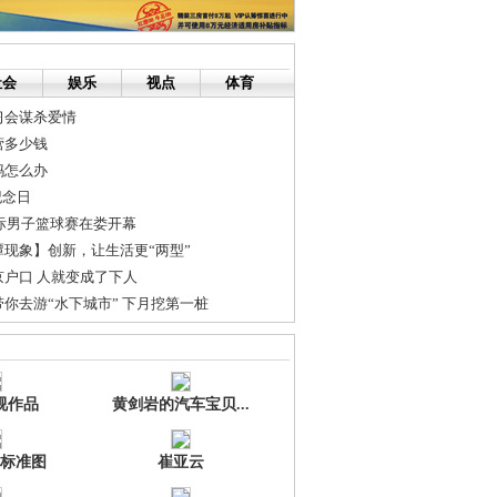
社会
娱乐
视点
体育
习会谋杀爱情
营多少钱
妈怎么办
纪念日
城际男子篮球赛在娄开幕
现象】创新，让生活更“两型”
户口 人就变成了下人
你去游“水下城市” 下月挖第一桩
上怀孕了，会是谁干的？
一个母亲一生撒的8个谎言~~~~~~~~~~~~~~~~~~~~~~~~~~~~~~~~~
视作品
黄剑岩的汽车宝贝...
标准图
崔亚云