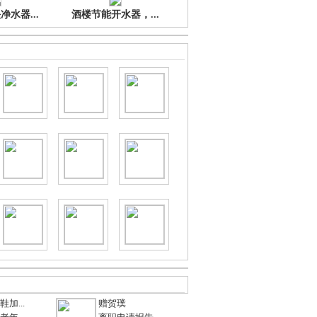
水器...
酒楼节能开水器，...
加...
赠贺璞