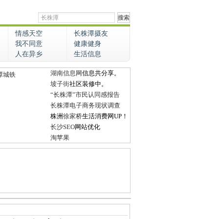
情感天空
长株潭摄友
我不同意
健康健身
人在异乡
生活信息
湖南信息网
信息共分享。
潭城铁
坡子街
社区装修中。
“长株潭”市民认同感报告
长株潭电子商务现状调查
株洲
徐家桥
生活消费网UP！
长沙SEO
网站优化
淘苹果