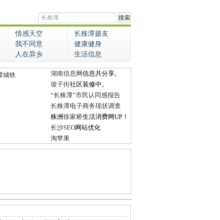
情感天空
长株潭摄友
我不同意
健康健身
人在异乡
生活信息
湖南信息网
信息共分享。
潭城铁
坡子街
社区装修中。
“长株潭”市民认同感报告
长株潭电子商务现状调查
株洲
徐家桥
生活消费网UP！
长沙SEO
网站优化
淘苹果