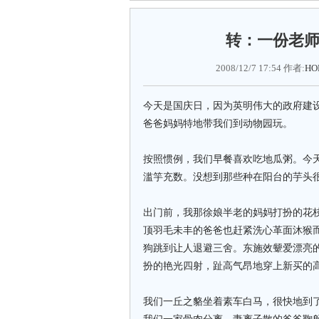
转：一份老
2008/12/7 17:54 作者:
HO
今天是国庆日，因为英明伟大的政府建
爸爸妈妈特地带我们到动物园玩。
按照惯例，我们早餐喜欢吃地瓜粥。今
滥竽充数。没想到那些种在阳台的芋头
出门前，我那徐娘半老的妈妈打扮的花
顶羽毛未丰的爸爸也赶紧洗心革面沐猴
狗跳到让人退避三舍。东施效颦爱漂亮
扮的艳光四射，趾高气昂地穿上新买的
我们一丘之貉坐着素车白马，很快地到