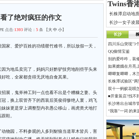
师看了绝对疯狂的作文
PE
点击:
1393
评论：
5
条 【
大
中
小
】
长沙
四川乐山突现"3个
设国家、爱护百姓的功绩罄竹难书，所以放假一天，
QQ偷情宝鉴
别的爱咋咋，装
如果嫦娥在月亮
天因为地瓜卖完了，妈妈只好黔驴技穷地削些芋头来
唧唧复唧唧，木
很好吃，全家都贪得无厌地自食其果。
长株潭试验区“两
双十一蚂蚁花呗
枝招展，鬼斧神工到一点也看不出是个糟糠之妻。头
而冠，换上双管齐下的西装后英俊得惨绝人寰，鸡飞
长沙将出台城市管
的妹妹更是穿上调整型内衣愚公移山，画虎类犬地打
“我靠”一词 的来
高跟鞋。
了动物园，不料参观的人多到豺狼当道草木皆兵，害