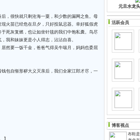
元旦水龙头净
吞后，很快就只剩沧海一粟，和少数的漏网之鱼。母
活跃会员
发现火苗已经危在旦夕，只好投鼠忌器。幸好狐假虎
终于死灰复燃，也让如坐针毯的我们中饱私囊。鸟尽
气，我和妹妹更是小人得志，沾沾自喜。
，居然要一饭千金，爸爸气得吴牛喘月，妈妈也委屈
着钱包自惭形秽大义灭亲后，我们全家江郎才尽，一
博客视点
布鞋是老
。】