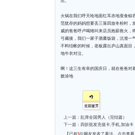
出。
火锅在我们呼天呛地面红耳赤地蚕食鲸
范犹存的妈妈想要丢三落四放冬粉时，
威的爸爸呼卢喝雉叫来店员抱薪救火，
弓藏後，我们一家子酒囊饭袋，沆瀣一
不料结帐的时候，老板露出庐山真面目
地牛衣对泣。
啊！这三生有幸的国庆日，就在爸爸对
败涂地
上一篇：
乱弹全国男人（完结篇）
下一篇：
四折批发充值卡,手机,加油卡
【已有
5
位网友发表了看法，点击查看