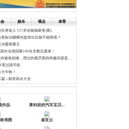
社会
娱乐
视点
体育
长寿老人 157岁还能做家务(图)
筋骨贴治腰椎间盘突出症能不能彻底？
受冷暖两重天
金面向全国招募100名支教志愿者！
你被爸妈揍，用过的最厉害的终极武器是什么？
 杀害过路司机
吞大牛蛙！
篇---厨房风水大全
价涨速
涯~~~
视作品
黄剑岩的汽车宝贝...
标准图
崔亚云