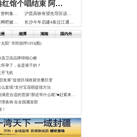
Twins香港红馆个唱结束 阿娇下月来长或表演侧手翻
长株潭启动地质资料集群化产业化服务
沪昆高铁有望先导区设站 河西两年道路投资破150亿
长沙一女子凌晨网吧被酒瓶狠砸头部 祸起“几件衣服”
长沙今年启建4条过江通道 打造低碳精品工程
株洲
湘潭
湖南
国内外
太阳" 市民惊呼UFO(图)
修选卫浴品牌得细心瞅
上怀孕了，会是谁干的？
兰开飞机
型发展”促使区域收获沧桑巨变
怎么套现?支付宝花呗提现方法
■开童装店?找不到满意合适的货源?那还等什么呢?■赶紧来看看吧!
理条例 在全国属首部
源！