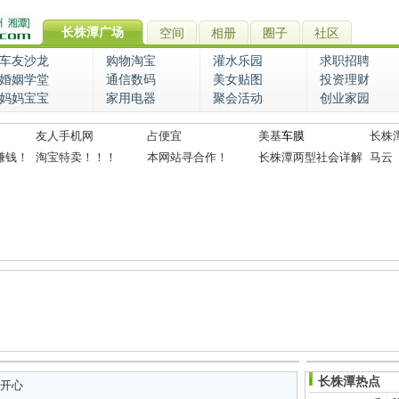
长株潭广场
空间
相册
圈子
社区
车友沙龙
购物淘宝
灌水乐园
求职招聘
婚姻学堂
通信数码
美女贴图
投资理财
妈妈宝宝
家用电器
聚会活动
创业家园
友人手机网
占便宜
美基
车膜
长株
赚钱！
淘宝特卖！！！
本网站寻合作！
长株潭两型社会详解
马云
长株潭热点
开心