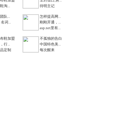
布鞋加盟
尘封借口,勇...
淘...
待明主记
队...
怎样提高网...
名词...
刚刚开通，...
asp.net里有...
布鞋加盟
不孤独的告白
行...
中国特色美...
品定制
每次醒来