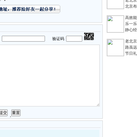
老北京
北京布鞋
高效能团
乐一乐 
静心经
码
验证码
老北京
路虽远，
节日礼