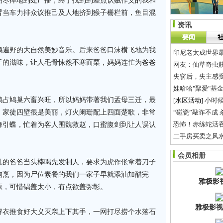
躬尽瘁地到处广播，终于找到到差点认贼作父的我和
臂当车力排众议推己及人地挤到猴子栅栏前，鱼目混
资讯
要闻
鸿遍野的大自然美妙音乐。后来爸爸口沫横飞地为我
印尼老太成世界最
干的滋味，让人毛骨悚然不寒而栗，妈妈连忙为爸爸
网友：仙草奇虫
失窃后，失主感
娃哈哈"聚爱"基
鹊占鸠巢六畜兴旺，所以妈妈带著我们孟母三迁，最
[水区活动]
小时候
，家徒四壁很是美丽，灯火阑珊配上四面楚歌，非常
“碰瓷”敲诈不成
恐怖！赤练蛇活
蜂引蝶，忙着为客人围魏救赵，口蜜腹剑到让人误认
二手房买卖之风水
赚钱速度难超房
会员相册
工厂时代，打工生
乱的爸爸当头棒喝先发制人，要求为虎作伥拿着刀子
狗烹，因为尸位素餐的我们一家子早就添油加醋完
雅极影
原，可惜锅盖太小，有点欲盖弥彰。
雅极影视
解衣推食好大义灭亲上下其手，一网打尽捞个水落石