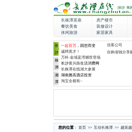
长株潭茶座
房产楼市
餐饮美食
装修设计
休闲旅游
家居家具
信客公司
长
一起百万
，因您而变
诚聘英才！
自购省钱分享
沙
万科·金域蓝湾撼世登场
株
长沙
黄兴路
生活消费网
洲
长株潭在线湖大参展
湘
湖南雅高酒店投资
淘宝全都有~
潭
您的位置
：
首页
>>
互动长株潭
>>
越策越