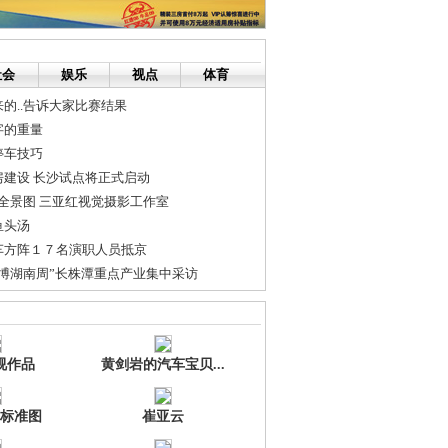
社会
娱乐
视点
体育
的..告诉大家比赛结果
字的重量
停车技巧
建设 长沙试点将正式启动
湾全景图 三亚红视觉摄影工作室
鱼头汤
车方阵１７名演职人员抵京
博湖南周”长株潭重点产业集中采访
品军需”揽客
视作品
黄剑岩的汽车宝贝...
标准图
崔亚云