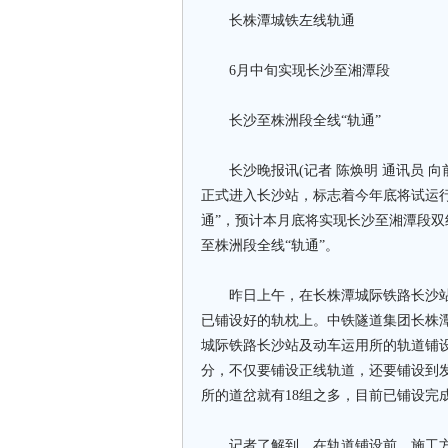
长株潭城铁左线轨通
6月中旬实现长沙至湘潭段
长沙至株洲段全线“轨通”
长沙晚报讯(记者 陈焕明 通讯员 向
正式进入长沙站，标志着今年底将试运
通”，预计本月底将实现长沙至湘潭段双
至株洲段全线“轨通”。
昨日上午，在长株潭城际铁路长沙站
已铺设好的轨枕上。中铁隧道集团长株
城际铁路长沙站及动车运用所的轨道铺
分，不仅要铺设正线轨道，还要铺设到
所的道岔就有18组之多，目前已铺设完
记者了解到，在轨道铺设前，施工方已