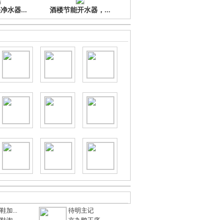
水器...
酒楼节能开水器，...
加...
待明主记