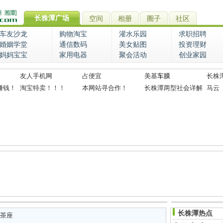
长株潭广场
空间
相册
圈子
社区
车友沙龙
购物淘宝
灌水乐园
求职招聘
婚姻学堂
通信数码
美女贴图
投资理财
妈妈宝宝
家用电器
聚会活动
创业家园
友人手机网
占便宜
美基
车膜
长株
赚钱！
淘宝特卖！！！
本网站寻合作！
长株潭两型社会详解
马云
长株潭热点
茶座