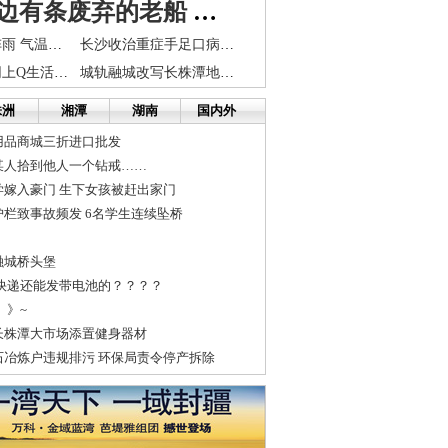
长沙湘江边有条废弃的老船 市民觉得废弃蛮可惜
周末大雾伴雷阵雨 气温继续回升 下月降雨集中
长沙收治重症手足口病患儿5例 嘴长红点掌心有红泡
社区老人热衷网上Q生活 一堂电脑课吸引200多老人
城轨融城改写长株潭地产版图
株洲
湘潭
湖南
国内外
用品商城三折进口批发
某人拾到他人一个钻戒……
学嫁入豪门 生下女孩被赶出家门
栏致事故频发 6名学生连续坠桥
融城桥头堡
么快递还能发带电池的？？？？
。》~
长株潭大市场添置健身器材
石冶炼户违规排污 环保局责令停产拆除