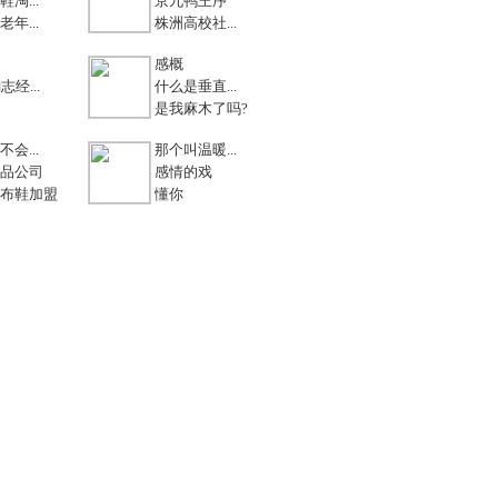
淘...
京九鸭王序
年...
株洲高校社...
感概
志经...
什么是垂直...
是我麻木了吗?
会...
那个叫温暖...
品公司
感情的戏
布鞋加盟
懂你