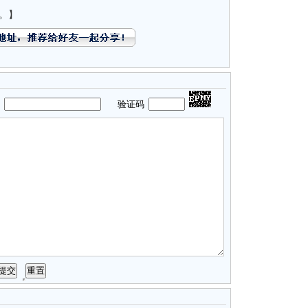
。】
码
验证码