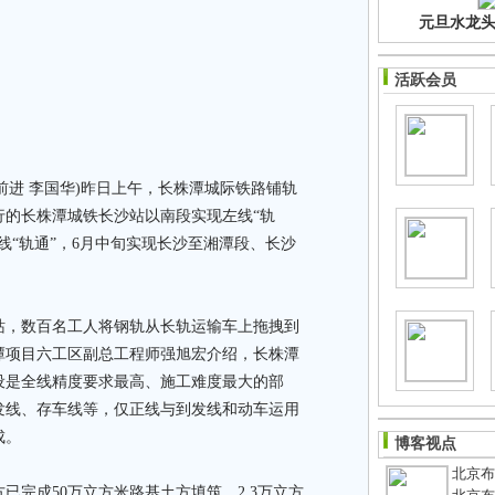
元旦水龙头净
活跃会员
前进 李国华)昨日上午，长株潭城际铁路铺轨
行的长株潭城铁长沙站以南段实现左线“轨
线“轨通”，6月中旬实现长沙至湘潭段、长沙
，数百名工人将钢轨从长轨运输车上拖拽到
潭项目六工区副总工程师强旭宏介绍，长株潭
设是全线精度要求最高、施工难度最大的部
发线、存车线等，仅正线与到发线和动车运用
成。
博客视点
北京布鞋
完成50万立方米路基土方填筑，2.3万立方