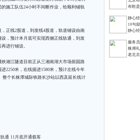
北京布鞋
布鞋是老
团的施工队伍24小时不间断作业，给顺利铺轨
静心经
10句励
，正线2股道，到发线4股道，轨道铺设由南
静心经
铺设，预计本月底可实现西侧正线轨通，到发
服务员不
后再进行铺设。
株洲礼
老北京
铁湘江隧道目前正从三湘南湖大市场留园路
2250米，右线掘进1580米，预计左线今年
通”。整个长株潭城际铁路长沙站以西及延长线计
目
轨通 11月底开通载客