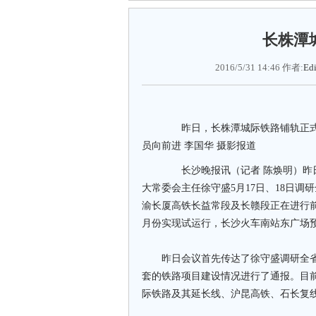
长株潭
2016/5/31 14:46 作者:
Edi
昨日，长株潭城际铁路铺轨正式
员向前进 李国华 摄影报道
长沙晚报讯（记者 陈焕明）昨日
大常委会主任徐守盛5月17日、18日
渝长厦高铁长益常段及长赣段正在进行前
月份实现试运行，长沙火车南站东广场预
昨日会议首先传达了徐守盛调研全省
套的铁路项目建设情况进行了通报。目
际铁路及其延长线、沪昆高铁、石长复线、