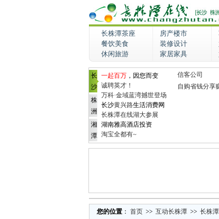
长株潭茶座
房产楼市
餐饮美食
装修设计
休闲旅游
家居家具
信客公司
长
一起百万
，因您而变
诚聘英才！
自购省钱分享
沙
万科·金域蓝湾撼世登场
株
长沙
黄兴路
生活消费网
洲
长株潭在线湖大参展
湘
湖南雅高酒店投资
淘宝全都有~
潭
您的位置
：
首页
>>
互动长株潭
>>
长株潭