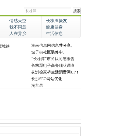
情感天空
长株潭摄友
我不同意
健康健身
人在异乡
生活信息
湖南信息网
信息共分享。
潭城铁
坡子街
社区装修中。
“长株潭”市民认同感报告
长株潭电子商务现状调查
株洲
徐家桥
生活消费网UP！
长沙SEO
网站优化
淘苹果