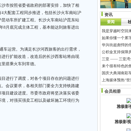
沙市按照省委省政府的部署安排，加快了相
有4大配套工程同步推进，包括长沙火车南站沪
资讯
沪昆动车所扩建工程。长沙火车南站沪昆东站
要闻
年8月底完成主体工程，基本能达到旅客进出
我是穿越时空回来
如果你懂一个累
华兴街超彪悍的
通车运营。为满足长沙河西旅客的出行需求，
公积金支持保障房
站进行扩能改造，改造后的长沙西客站将由现
三亚 —— 三亚
这里搭乘火车到常德。
来个很有特色的
国庆大典湖南彩
目进行了调度，对各个项目存在的问题进行
上海媒体预热“世
点。会议要求，各相关部门要全力支持铁路建
整治长株潭挂“军
会员相册
保项目建设进度。市委市政府将坚决落实省委
美丽的权利
环境，对强买强卖工程以及破坏施工环境行为
雅极影
雅极影视