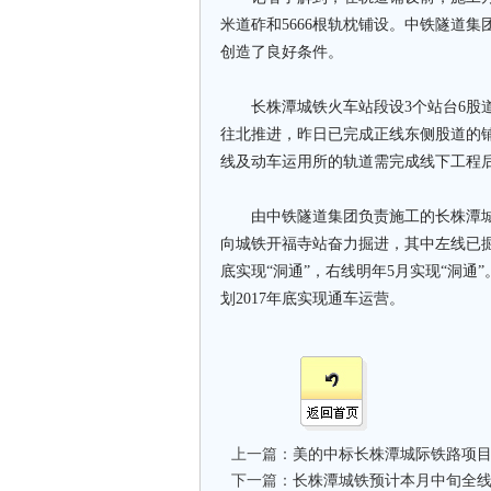
米道砟和5666根轨枕铺设。中铁隧道集
创造了良好条件。
长株潭城铁火车站段设3个站台6股道
往北推进，昨日已完成正线东侧股道的
线及动车运用所的轨道需完成线下工程
由中铁隧道集团负责施工的长株潭城
向城铁开福寺站奋力掘进，其中左线已掘进
底实现“洞通”，右线明年5月实现“洞
划2017年底实现通车运营。
上一篇：
美的中标长株潭城际铁路项
下一篇：
长株潭城铁预计本月中旬全线