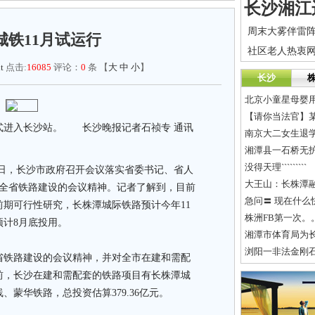
城铁11月试运行
t
点击:
16085
评论：
0
条 【
大
中
小
】
长沙
北京小童星母婴
【请你当法官】
进入长沙站。 长沙晚报记者石祯专 通讯
南京大二女生退
湘潭县一石桥无护
没得天理`````````
，长沙市政府召开会议落实省委书记、省人
大王山：长株潭
调研全省铁路建设的会议精神。记者了解到，目前
急问〓 现在什
期可行性研究，长株潭城际铁路预计今年11
株洲FB第一次。
计8月底投用。
湘潭市体育局为
浏阳一非法金刚
铁路建设的会议精神，并对全市在建和需配
前，长沙在建和需配套的铁路项目有长株潭城
蒙华铁路，总投资估算379.36亿元。