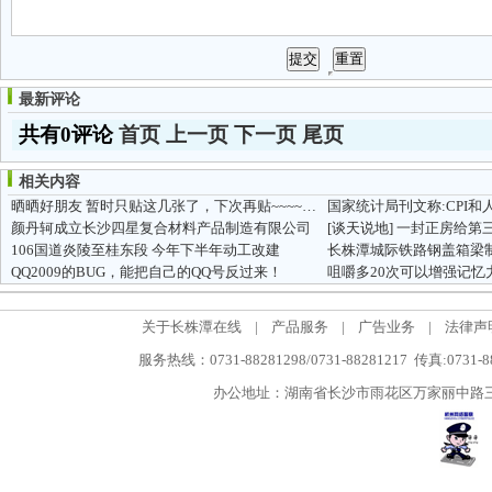
最新评论
共有0评论
首页
上一页
下一页
尾页
相关内容
晒晒好朋友 暂时只贴这几张了，下次再贴~~~~~卡卡~~
国家统计局刊文称:CPI
颜丹轲成立长沙四星复合材料产品制造有限公司
[谈天说地]
一封正房给第
106国道炎陵至桂东段 今年下半年动工改建
长株潭城际铁路钢盖箱梁
QQ2009的BUG，能把自己的QQ号反过来！
咀嚼多20次可以增强记忆
关于长株潭在线
|
产品服务
|
广告业务
|
法律声
服务热线：0731-88281298/0731-88281217 传真:0731-
办公地址：湖南省长沙市雨花区万家丽中路三段5