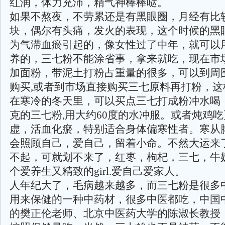
红润，体力充沛，精气神棒棒哒。
如果不熬夜，不劳累还是有黑眼圈，月经有比
块，偶尔有头痛，发火的表现，这个时候的黑
为气滞血瘀引起的，像女性过了中年，就可以
养的，三七粉不能涂省事，拿来就吃，现在市
加面粉，带泥土打粉占重量的很多，可以到周
购买,或者到市场直接购买三七原料再打粉，这
在寒冷的冬天里，可以买点三七打成粉冲水喝
克的三七粉,用大约60度的水冲服。或者炖鸡
虚，活血化瘀，特别适合身体偏寒性者。寒从
会照顾自己，爱自己，留着小命。不然大运来
不起，可就划不来了，红枣，枸杞，三七，牛
个爱养生又精致的girl.爱自己爱家人。
人年纪大了，毛病越来越多，而三七粉是很多
用来保健的一种中药材，很多中医都吃，中国
的樊正伦老师、北京中医药大学的陈淑长教授