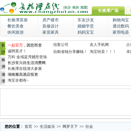
长株潭广场
长株潭茶座
房产楼市
车友沙龙
购物淘宝
餐饮美食
装修设计
婚姻学堂
通信数码
休闲旅游
家居家具
妈妈宝宝
家用电器
信客公司
友人手机网
占
长
一起百万
，因您而变
诚聘英才！
自购省钱分享赚钱！
淘宝特卖！！！
本
沙
万科·金域蓝湾撼世登场
株
长沙
黄兴路
生活消费网
洲
长株潭在线湖大参展
湘
湖南雅高酒店投资
淘宝全都有~
潭
您的位置
：
首页
>>
生活娱乐
>>
网罗天下
>>
社会