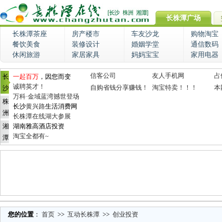
长株潭广场
长株潭茶座
房产楼市
车友沙龙
购物淘宝
餐饮美食
装修设计
婚姻学堂
通信数码
休闲旅游
家居家具
妈妈宝宝
家用电器
信客公司
友人手机网
占
长
一起百万
，因您而变
诚聘英才！
自购省钱分享赚钱！
淘宝特卖！！！
本
沙
万科·金域蓝湾撼世登场
株
长沙
黄兴路
生活消费网
洲
长株潭在线湖大参展
湘
湖南雅高酒店投资
淘宝全都有~
潭
您的位置
：
首页
>>
互动长株潭
>>
创业投资