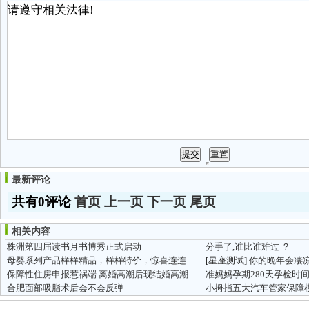
最新评论
共有0评论
首页
上一页
下一页
尾页
相关内容
株洲第四届读书月书博秀正式启动
分手了,谁比谁难过 ？
母婴系列产品样样精品，样样特价，惊喜连连！！！
[星座测试]
你的晚年会凄
保障性住房申报惹祸端 离婚高潮后现结婚高潮
准妈妈孕期280天孕检时
合肥面部吸脂术后会不会反弹
小拇指五大汽车管家保障模