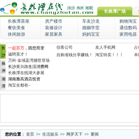
长株潭广场
长株潭茶座
房产楼市
车友沙龙
购物淘宝
餐饮美食
装修设计
婚姻学堂
通信数码
休闲旅游
家居家具
妈妈宝宝
家用电器
信客公司
友人手机网
占
长
一起百万
，因您而变
诚聘英才！
自购省钱分享赚钱！
淘宝特卖！！！
本
沙
万科·金域蓝湾撼世登场
株
长沙
黄兴路
生活消费网
洲
长株潭在线湖大参展
湘
湖南雅高酒店投资
淘宝全都有~
潭
您的位置
：
首页
>>
生活娱乐
>>
网罗天下
>>
要闻