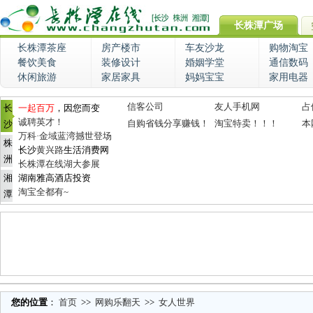
长株潭广场
长株潭茶座
房产楼市
车友沙龙
购物淘宝
餐饮美食
装修设计
婚姻学堂
通信数码
休闲旅游
家居家具
妈妈宝宝
家用电器
信客公司
友人手机网
占
长
一起百万
，因您而变
诚聘英才！
自购省钱分享赚钱！
淘宝特卖！！！
本
沙
万科·金域蓝湾撼世登场
株
长沙
黄兴路
生活消费网
洲
长株潭在线湖大参展
湘
湖南雅高酒店投资
淘宝全都有~
潭
您的位置
：
首页
>>
网购乐翻天
>>
女人世界