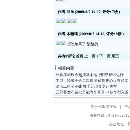
作者:可乐
(2009/8/7 14:07, 评分:
7楼
)
作者:木糖纯
(2009/8/7 14:18, 评分:
8楼
)
想吃苹果了.酸酸的
共有8评论
首页
上一页
1
下一页
尾页
相关内容
长株潭城铁今起按基本运行图空载试运行
牛刀：经济不会二次探底 政府担心没有必要
清洁工拾金不昧 数千元现金交还失主
三部委发布首批节能汽车目录 71款车型入围
关于长株潭在线
|
产
服务热线：0731-88281298
办公地址：湖