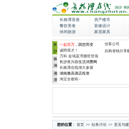
长株潭茶座
房产楼市
餐饮美食
装修设计
休闲旅游
家居家具
信客公司
长
一起百万
，因您而变
诚聘英才！
自购省钱分享
沙
万科·金域蓝湾撼世登场
株
长沙
黄兴路
生活消费网
洲
长株潭在线湖大参展
湘
湖南雅高酒店投资
淘宝全都有~
潭
您的位置
：
首页
>>
站务讨论
>>
意见与建