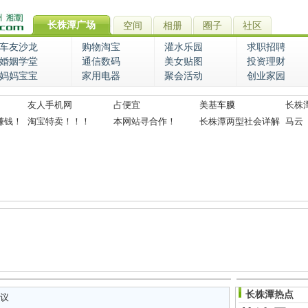
长株潭广场
空间
相册
圈子
社区
车友沙龙
购物淘宝
灌水乐园
求职招聘
婚姻学堂
通信数码
美女贴图
投资理财
妈妈宝宝
家用电器
聚会活动
创业家园
友人手机网
占便宜
美基
车膜
长株
赚钱！
淘宝特卖！！！
本网站寻合作！
长株潭两型社会详解
马云
长株潭热点
议