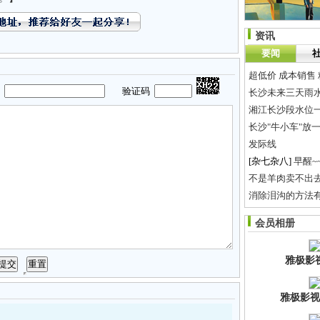
资讯
要闻
超低价 成本销售 
码
验证码
长沙未来三天雨水
湘江长沙段水位一
长沙"牛小车"放
发际线
[杂七杂八]
早醒~~
不是羊肉卖不出去
消除泪沟的方法有
雨花亭站，时尚
会员相册
选车购物还能中奖
雅极影
雅极影视