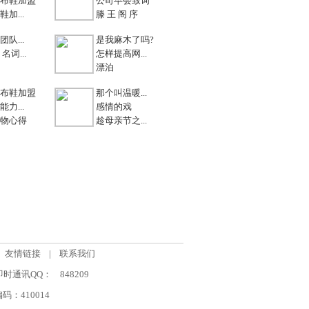
布鞋加盟
公司早会致词
加...
滕 王 阁 序
队...
是我麻木了吗?
名词...
怎样提高网...
漂泊
布鞋加盟
那个叫温暖...
力...
感情的戏
物心得
趁母亲节之...
友情链接
|
联系我们
om 即时通讯QQ：
848209
：410014