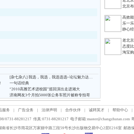
老北京
北京布鞋
高效能团
乐一乐 
静心经
老北京
态度比能
淘宝购
[杂七杂八]
我选，我选，我选选选~论坛魅力达人大比拼~~~
！
一句话经典
“2010高雅艺术进校园”巡回演出走进湘大
济南网友3个月拍5000张公务车照片被称专拍哥
品服务
|
广告业务
|
法律声明
|
合作伙伴
|
诚聘英才
|
帮助中心
|
/0731-88281217 传真:0731-88281217 电子邮箱:master@changzhutan.c
南省长沙市雨花区万家丽中路三段59号长沙出版物交易中心2层E216室 邮政编码