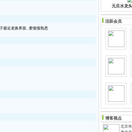
元旦水龙头净
活跃会员
子最近老换界面...要慢慢熟悉
博客视点
北京布鞋