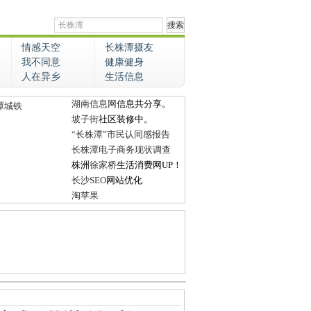
情感天空
长株潭摄友
我不同意
健康健身
人在异乡
生活信息
湖南信息网
信息共分享。
潭城铁
坡子街
社区装修中。
“长株潭”市民认同感报告
长株潭电子商务现状调查
株洲
徐家桥
生活消费网UP！
长沙SEO
网站优化
淘苹果