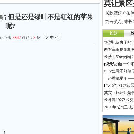
长株潭落户条
帖 但是还是绿叶不是红红的苹果
呢?
长沙
ue
点击:
3842
评论：
8
条 【
大
中
小
】
热烈祝贺狮子的
两货车追尾司机
长沙：500余岗
[谈天说地]
一个浙
KTV生意不好做
一起看流星雨 ——
[杂七杂八]
超级
其实《蜗居》是
长株潭102路公
2010年湖南卫视
。】