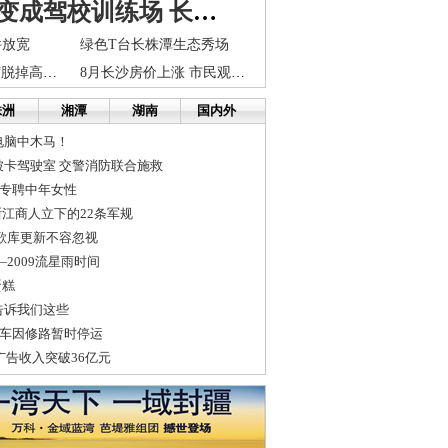
莫让景区变成驾校训练场 长沙市交通局责令其停工
件放宽
绿色T台长株潭生态秀场
刘若英7月来长“脱掉高跟鞋”
8月长沙房价上涨 市民观望不敢下手成交量下滑
株洲
湘潭
湖南
国内外
电脑中木马！
被卡驾驶室 交警消防联合施救
位专聘中年女性
江商人立下的22条军规
 歌库更新不容忽视
2009流星雨时间
蛋糕
告诉我们这些
交车因修路暂时停运
广告收入突破36亿元