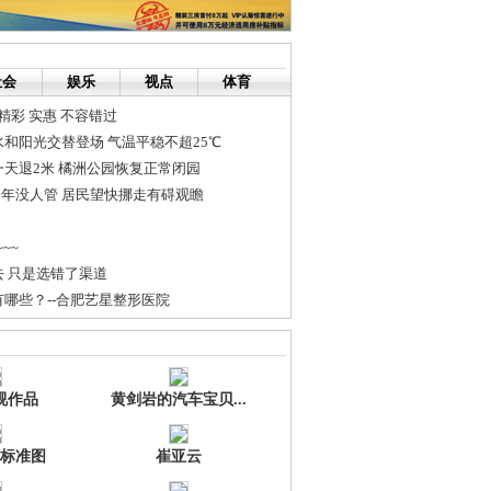
社会
娱乐
视点
体育
精彩 实惠 不容错过
和阳光交替登场 气温平稳不超25℃
天退2米 橘洲公园恢复正常闭园
一年没人管 居民望快挪走有碍观瞻
~~
 只是选错了渠道
哪些？--合肥艺星整形医院
新商圈辐射长株潭
 10月底，长株潭汽车文化节等你来
视作品
黄剑岩的汽车宝贝...
标准图
崔亚云