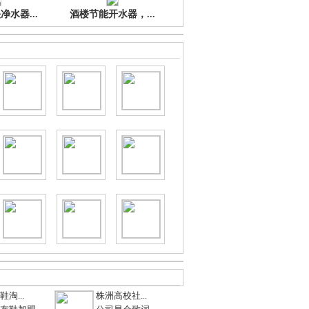
水器...
酒楼节能开水器，...
淘...
株洲高校社...