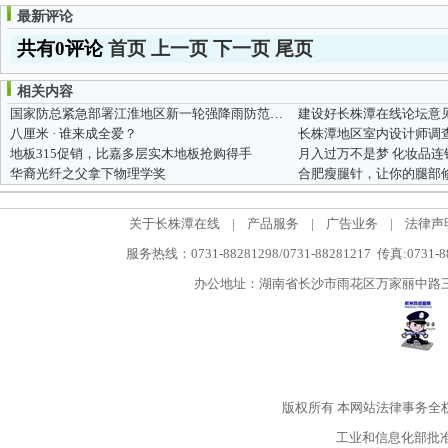
最新评论
共有0评论
首页
上一页
下一页
尾页
相关内容
国家防总紧急部署江淮地区新一轮强降雨防范工作
建设好长株潭在线论坛意
八厘米 · 谁来成全爱？
长株潭地区室内设计师调
地板315促销，比嘉多层实木地板抢购得手
月入过万不是梦 化妆品
华裔光纤之父拿下物理学奖
合肥瘦腿针，让你的腿部
关于长株潭在线
|
产品服务
|
广告业务
|
法律声
服务热线：0731-88281298/0731-88281217 传真:0731-
办公地址：湖南省长沙市雨花区万家丽中路三段5
版权所有
本网站法律事务全
工业和信息化部批