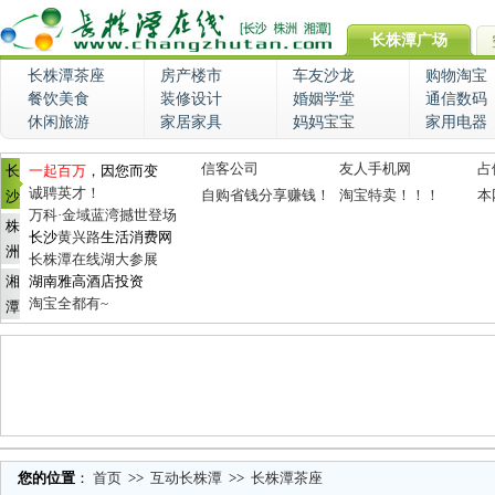
长株潭广场
长株潭茶座
房产楼市
车友沙龙
购物淘宝
餐饮美食
装修设计
婚姻学堂
通信数码
休闲旅游
家居家具
妈妈宝宝
家用电器
信客公司
友人手机网
占
长
一起百万
，因您而变
诚聘英才！
自购省钱分享赚钱！
淘宝特卖！！！
本
沙
万科·金域蓝湾撼世登场
株
长沙
黄兴路
生活消费网
洲
长株潭在线湖大参展
湘
湖南雅高酒店投资
淘宝全都有~
潭
您的位置
：
首页
>>
互动长株潭
>>
长株潭茶座