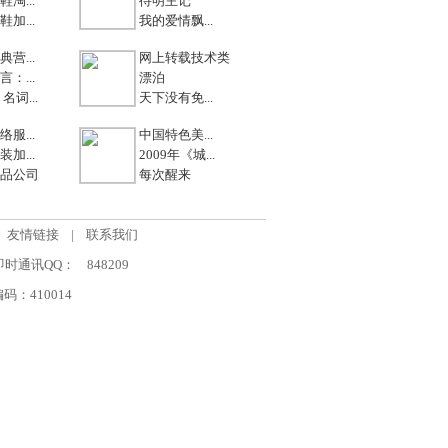
淘...
待明主记
加...
我的爱情飘...
营...
网上转载技术类
：...
漂泊
名词...
天下没有免...
服...
中国特色美...
加...
2009年《城...
品公司
每次醒来
友情链接
|
联系我们
om 即时通讯QQ：
848209
：410014