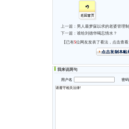
上一篇：
男人最梦寐以求的老婆管理
下一篇：
谁给刘德华喝忘情水？
【已有
5
位网友发表了看法，点击查看
我来说两句
用户名
密