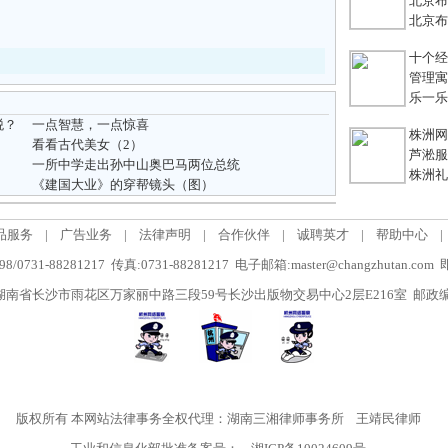
北京布鞋
北京布鞋
十个经典
管理寓言
乐一乐 
税？
一点智慧，一点惊喜
株洲网络
看看古代美女（2）
芦淞服装
一所中学走出孙中山奥巴马两位总统
株洲礼
《建国大业》的穿帮镜头（图）
品服务
|
广告业务
|
法律声明
|
合作伙伴
|
诚聘英才
|
帮助中心
|
/0731-88281217 传真:0731-88281217 电子邮箱:master@changzhutan.c
南省长沙市雨花区万家丽中路三段59号长沙出版物交易中心2层E216室 邮政编码
版权所有
本网站法律事务全权代理：湖南三湘律师事务所
王靖民律师