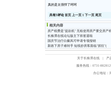
真的是太强悍了呵呵
共有5评论
首页
上一页
1
下一页
尾页
相关内容
房产税费是"提款机" 无租使用房产要交房产
长株潭在线论坛版主下班签退啦
国庆节治疗白癜风可申请专项报销
新政下房子难转手 短线炒房客面临"抓狂"(
关于长株潭在线
|
产
服务热线：0731-88281298
办公地址：湖