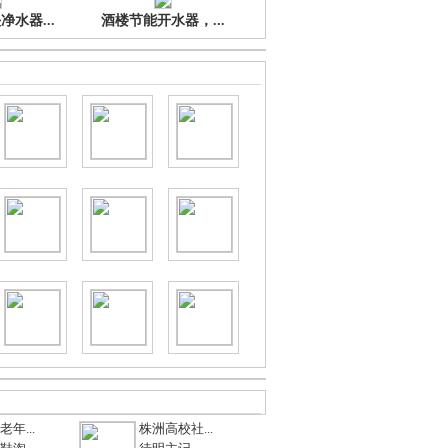
水器...
酒楼节能开水器，...
年...
株洲高校社...