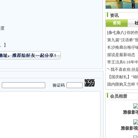
资讯
要闻
制度
[杂七杂八]
你的
第九届“汉语桥”
。】
长沙格廊台格仔铺
据说是最新动态
帝王洁具6.18
''- 我不喜欢你,但
【国庆献礼】“锦
国内限购又怎样？
码
验证码
湘雅医院糖尿病
会员相册
茶陵一村官劳累病
雅极影
雅极影视