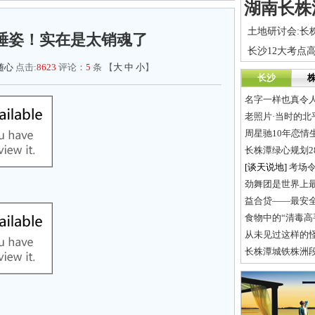
睡姿！实在是太销魂了
随心
点击:
8623
评论：
5
条 【
大
中
小
】
长沙
名字一样也真令
老照片·当时的北
周星驰10年恋情
长株潭绿心规划2
[谈天说地]
考场
益合贷——最安全
食物中的“清毒高
从未见过这样的
长株潭城铁株洲段