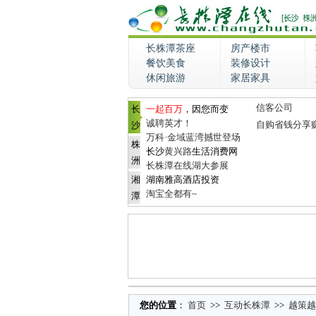
长株潭茶座
房产楼市
餐饮美食
装修设计
休闲旅游
家居家具
信客公司
长
一起百万
，因您而变
诚聘英才！
自购省钱分享
沙
万科·金域蓝湾撼世登场
株
长沙
黄兴路
生活消费网
洲
长株潭在线湖大参展
湘
湖南雅高酒店投资
淘宝全都有~
潭
您的位置
：
首页
>>
互动长株潭
>>
越策越