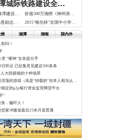
湖南长株潭城际铁路建设全面提速
土地研讨会:长株潭建设不能摊大饼
价值500万湘绣《神州涛声》封针 10名绣工耗时5年
长沙12大考点高悬励志联 一起为高考生祝福加油
2015“格伦杯”全国中小学生创意作文大赛全国分赛区招募
株洲
湘潭
湖南
国内外
人郁闷！
平
生变 “楼神”女友提分手
8日听证 已征集意见建议300多条
令人大跌眼镜的十种场景
劲舞团是世界上最淫荡的游戏（虽是“转载的”但本人相当认同）
稳定的p2p银行资金监管网贷平台
手”
怪鱼，贼吓人！
贺家冲隧道最后25米月底贯通