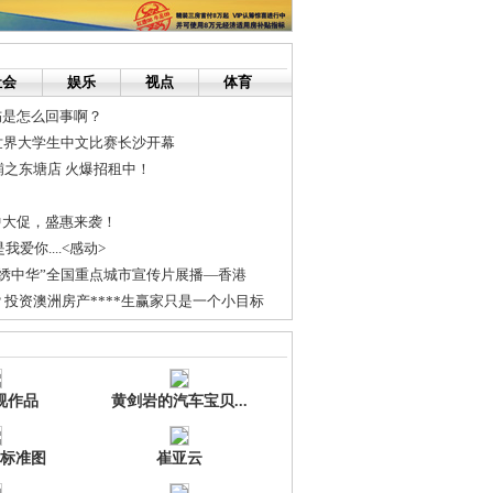
社会
娱乐
视点
体育
伤是怎么回事啊？
世界大学生中文比赛长沙开幕
之东塘店 火爆招租中！
年中大促，盛惠来袭！
是我爱你....<感动>
绣中华”全国重点城市宣传片展播—香港
投资澳洲房产****生赢家只是一个小目标
友比赛注射技能 不少人技术不逊护士
逝 上千村民含泪送葬
视作品
黄剑岩的汽车宝贝...
标准图
崔亚云