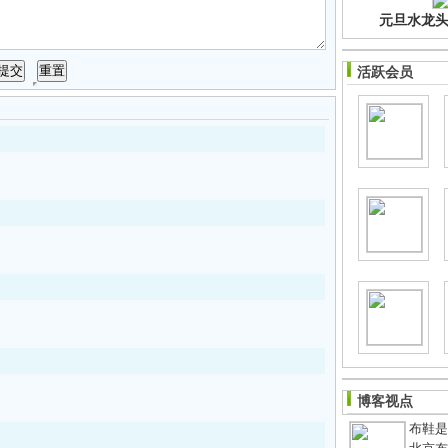
元旦水龙头净
活跃会员
博客视点
布鞋是老