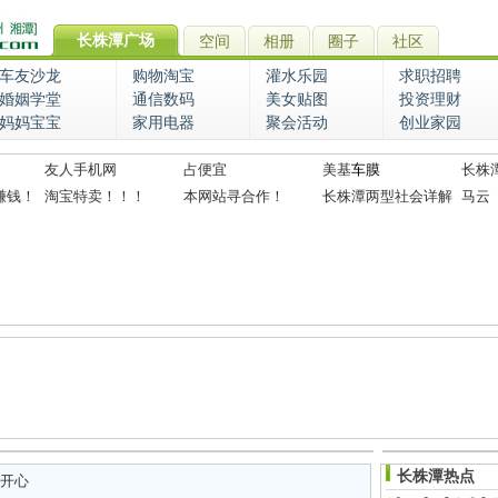
长株潭广场
空间
相册
圈子
社区
车友沙龙
购物淘宝
灌水乐园
求职招聘
婚姻学堂
通信数码
美女贴图
投资理财
妈妈宝宝
家用电器
聚会活动
创业家园
友人手机网
占便宜
美基
车膜
长株
赚钱！
淘宝特卖！！！
本网站寻合作！
长株潭两型社会详解
马云
长株潭热点
开心