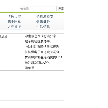
情感天空
长株潭摄友
我不同意
健康健身
人在异乡
生活信息
湖南信息网
信息共分享。
潭城铁
坡子街
社区装修中。
“长株潭”市民认同感报告
长株潭电子商务现状调查
株洲
徐家桥
生活消费网UP！
长沙SEO
网站优化
淘苹果