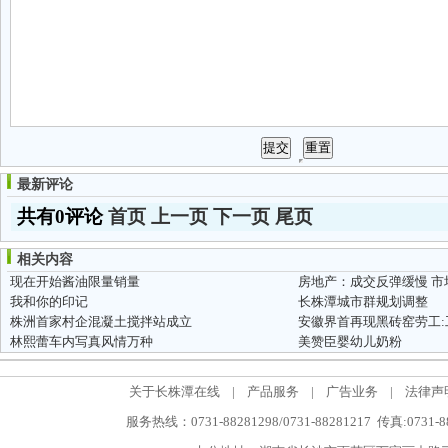
最新评论
共有0评论
首页
上一页
下一页
尾页
相关内容
现在开始酱油限量销量
房地产：成交反弹缓慢 市
我和你的印记
长株潭城市群规划调整
株洲首家村企混凝土搅拌站成立
安徽界首再现黑砖窑劳工
林熙蕾车内写真风情万种
美赞臣婴幼儿奶粉
关于长株潭在线
|
产品服务
|
广告业务
|
法律声
服务热线：0731-88281298/0731-88281217 传真:0731-