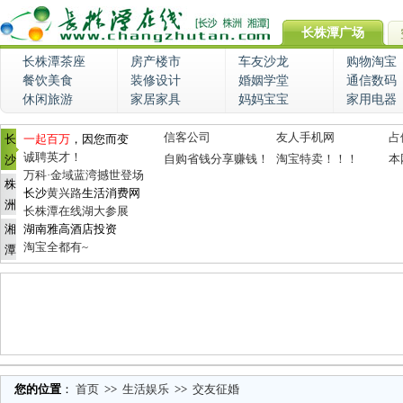
长株潭广场
长株潭茶座
房产楼市
车友沙龙
购物淘宝
餐饮美食
装修设计
婚姻学堂
通信数码
休闲旅游
家居家具
妈妈宝宝
家用电器
信客公司
友人手机网
占
长
一起百万
，因您而变
诚聘英才！
自购省钱分享赚钱！
淘宝特卖！！！
本
沙
万科·金域蓝湾撼世登场
株
长沙
黄兴路
生活消费网
洲
长株潭在线湖大参展
湘
湖南雅高酒店投资
淘宝全都有~
潭
您的位置
：
首页
>>
生活娱乐
>>
交友征婚