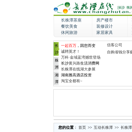
长株潭茶座
房产楼市
餐饮美食
装修设计
休闲旅游
家居家具
信客公司
长
一起百万
，因您而变
诚聘英才！
自购省钱分享
沙
万科·金域蓝湾撼世登场
株
长沙
黄兴路
生活消费网
洲
长株潭在线湖大参展
湘
湖南雅高酒店投资
淘宝全都有~
潭
您的位置
：
首页
>>
互动长株潭
>>
长株潭