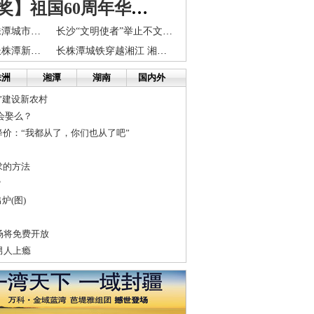
【抢楼有奖】祖国60周年华诞即将来临，想对祖国说什么来这留言！
今年将出版长株潭城市群地名地图册 衣食住行更方便
长沙“文明使者”举止不文明 3名当事工作人员被辞退
雷学军：成立长株潭新城区加速一体化建设
长株潭城铁穿越湘江 湘江过江隧道将增至5条
株洲
湘潭
湖南
国内外
”建设新农村
会娶么？
价：“我都从了，你们也从了吧”
求的方法
？
炉(图)
场将免费开放
男人上瘾