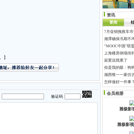
资讯
要闻
7月促销挽救车市
湘潭确保汛期不
“MOOC中国”
上海楼房倒塌传到
。】
寂寞说我累了
你是我的眼：狗狗
湘西惟一一家仿
怎样做好一件事
[杂七杂八]
暴笑集
会员相册
一货船侧翻湘江 
码
验证码
雅极影
雅极影视