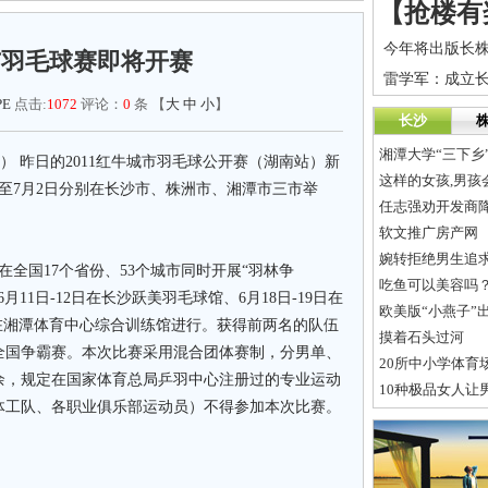
市羽毛球赛即将开赛
PE
点击:
1072
评论：
0
条 【
大
中
小
】
长沙
湘潭大学“三下乡
） 昨日的2011红牛城市羽毛球公开赛（湖南站）新
这样的女孩,男孩
日至7月2日分别在长沙市、株洲市、湘潭市三市举
任志强劝开发商降
软文推广房产网
婉转拒绝男生追
在全国17个省份、53个城市同时开展“羽林争
吃鱼可以美容吗
11日-12日在长沙跃美羽毛球馆、6月18日-19日在
欧美版“小燕子”出
日在湘潭体育中心综合训练馆进行。获得前两名的队伍
摸着石头过河
全国争霸赛。本次比赛采用混合团体赛制，分男单、
20所中小学体育
余，规定在国家体育总局乒羽中心注册过的专业运动
10种极品女人让
体工队、各职业俱乐部运动员）不得参加本次比赛。