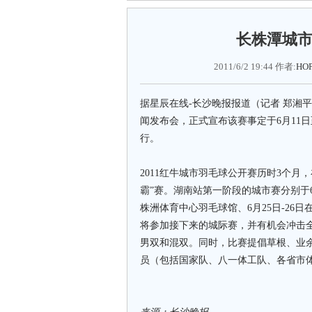
长株潭城
2011/6/2 19:44 作者:
HO
据星辰在线-长沙晚报报道（记者 郑湘平
闻发布会，正式宣布该赛事定于6月11
行。
2011红牛城市羽毛球公开赛历时3个月，
霸”赛。湖南站第一阶段的城市赛分别于6月
株洲体育中心羽毛球馆、6月25日-26
将参加接下来的城际赛，并有机会冲击
男双和混双。同时，比赛提倡草根、业
员（包括国家队、八一体工队、各省市