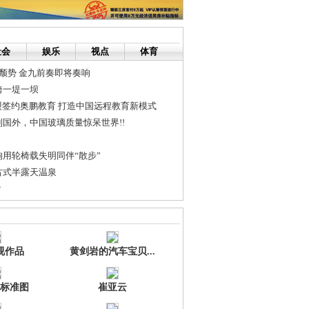
社会
娱乐
视点
体育
颓势 金九前奏即将奏响
垮一堤一坝
联盟签约奥鹏教育 打造中国远程教育新模式
国外，中国玻璃质量惊呆世界!!
用轮椅载失明同伴“散步”
古式半露天温泉
？
合..哈哈...笑了就要回贴呀.
事发株洲两人获救一人失踪
视作品
黄剑岩的汽车宝贝...
标准图
崔亚云