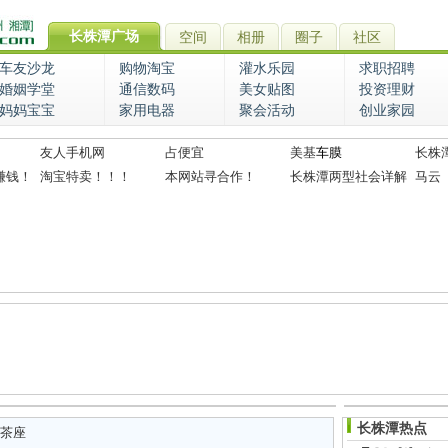
长株潭广场
空间
相册
圈子
社区
车友沙龙
购物淘宝
灌水乐园
求职招聘
婚姻学堂
通信数码
美女贴图
投资理财
妈妈宝宝
家用电器
聚会活动
创业家园
友人手机网
占便宜
美基
车膜
长株
赚钱！
淘宝特卖！！！
本网站寻合作！
长株潭两型社会详解
马云
长株潭热点
茶座