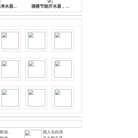
水器...
酒楼节能开水器，...
加...
国人当自强