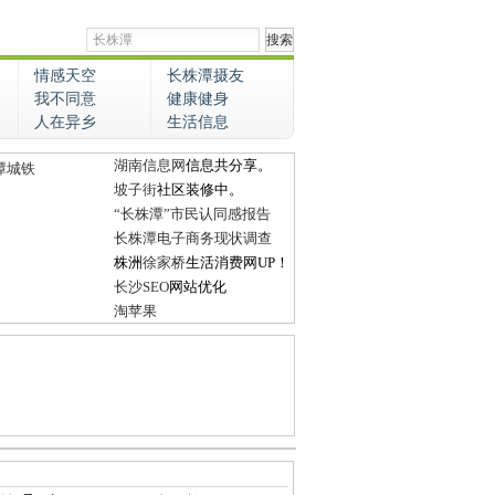
情感天空
长株潭摄友
我不同意
健康健身
人在异乡
生活信息
湖南信息网
信息共分享。
潭城铁
坡子街
社区装修中。
“长株潭”市民认同感报告
长株潭电子商务现状调查
株洲
徐家桥
生活消费网UP！
长沙SEO
网站优化
淘苹果