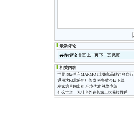
最新评论
共有0评论
首页
上一页
下一页
尾页
相关内容
通用沈阳北盛新厂落成 科鲁兹今日下线
左家塘单间出租 环境优雅 视野宽阔
什么世道，无耻老外在长城上吃喝拉撒睡