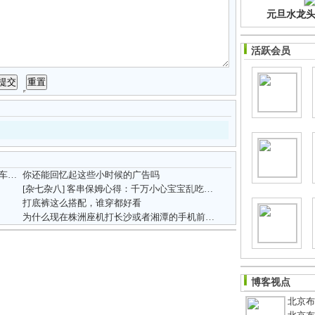
元旦水龙头净
活跃会员
世界顶级单车MARMOT土拨鼠品牌诠释自行车运动的真谛
你还能回忆起这些小时候的广告吗
[杂七杂八]
客串保姆心得：千万小心宝宝乱吃东西
打底裤这么搭配，谁穿都好看
为什么现在株洲座机打长沙或者湘潭的手机前面还要加0
博客视点
北京布鞋