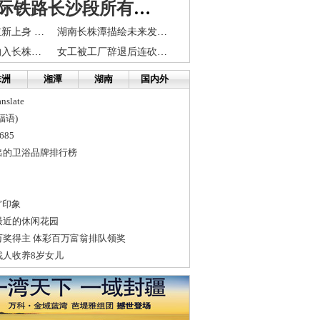
长株潭城际铁路长沙段所有车站封顶
春寒料峭冬装重新上身 长沙今明最低气温仅6℃
湖南长株潭描绘未来发展之路 打造生态城市群
望城星沙宁乡纳入长株潭大都市区
女工被工厂辞退后连砍自己30多刀
株洲
湘潭
湖南
国内外
slate
福语)
85
出的卫浴品牌排行榜
”印象
最近的休闲花园
万奖得主 体彩百万富翁排队领奖
找人收养8岁女儿