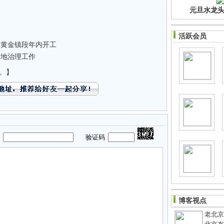
元旦水龙头净
活跃会员
至黄金镇段年内开工
耕地治理工作
。】
码
验证码
博客视点
老北京