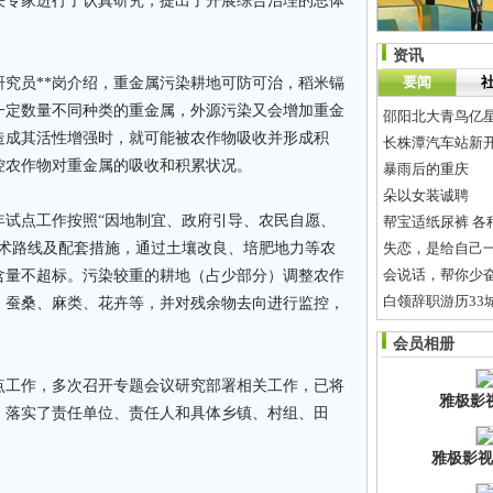
关专家进行了认真研究，提出了开展综合治理的总体
资讯
要闻
究员**岗介绍，重金属污染耕地可防可治，稻米镉
一定数量不同种类的重金属，外源污染又会增加重金
造成其活性增强时，就可能被农作物吸收并形成积
长株潭汽车站新开
控农作物对重金属的吸收和积累状况。
暴雨后的重庆
朵以女装诚聘
年试点工作按照“因地制宜、政府引导、农民自愿、
帮宝适纸尿裤 各
技术路线及配套措施，通过土壤改良、培肥地力等农
失恋，是给自己一
会说话，帮你少奋
含量不超标。污染较重的耕地（占少部分）调整农作
白领辞职游历33
、蚕桑、麻类、花卉等，并对残余物去向进行监控，
这个双休日雷雨
会员相册
点工作，多次召开专题会议研究部署相关工作，已将
雅极影
，落实了责任单位、责任人和具体乡镇、村组、田
雅极影视