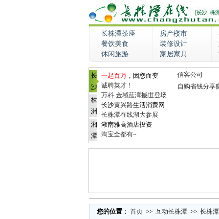
长株潭茶座
房产楼市
餐饮美食
装修设计
休闲旅游
家居家具
信客公司
长
一起百万
，因您而变
诚聘英才！
自购省钱分享
沙
万科·金域蓝湾撼世登场
株
长沙
黄兴路
生活消费网
洲
长株潭在线湖大参展
湘
湖南雅高酒店投资
淘宝全都有~
潭
您的位置
：
首页
>>
互动长株潭
>>
长株潭