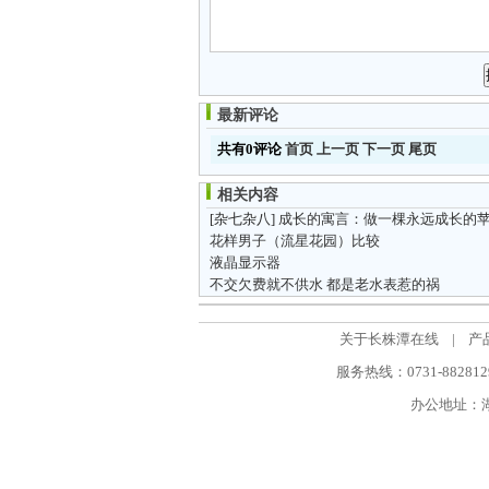
最新评论
共有0评论
首页
上一页
下一页
尾页
相关内容
[杂七杂八]
成长的寓言：做一棵永远成长的苹果
花样男子（流星花园）比较
液晶显示器
不交欠费就不供水 都是老水表惹的祸
关于长株潭在线
|
产
服务热线：0731-88281298
办公地址：湖