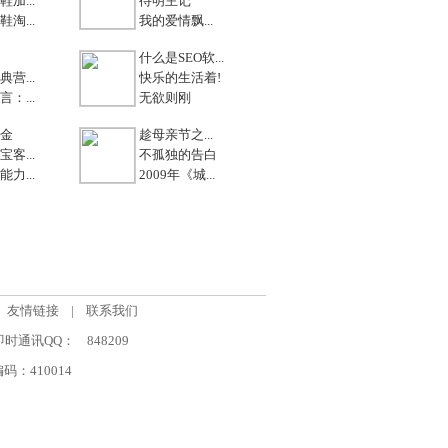
加...
待明主记
淘...
我的爱情飘...
什么是SEO软...
营...
快乐的生活着!
：...
无欲则刚
金
趁母亲节之...
客...
不孤独的告白
力...
2009年《城...
友情链接
|
联系我们
om 即时通讯QQ：
848209
：410014