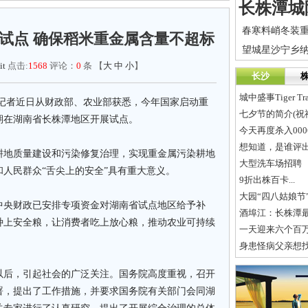
试点 确保稻米重金属含量不超标
it
点击:
1568
评论：
0
条 【
大
中
小
】
长沙
城中盛事Tiger Tran
）记者近日从财政部、农业部获悉，今年国家启动重
七夕节的简介(祝
期在湖南省长株潭地区开展试点。
今天再度杀入0006
想知道，是谁评
耕地质量建设和污染修复治理，实现重金属污染耕地
大型洗车场招聘
人民群众“舌尖上的安全”具有重大意义。
9折出株百卡...
大园“四八姑娘节
中央财政已安排专项资金对湖南省试点地区给予补
酒埠江：长株潭
种上安全粮，让消费者吃上放心粮，推动农业可持续
一天迎来六个百
身患怪病父亲想
以后，引起社会的广泛关注。国务院高度重视，召开
署，提出了工作措施，并要求国务院有关部门会同湖