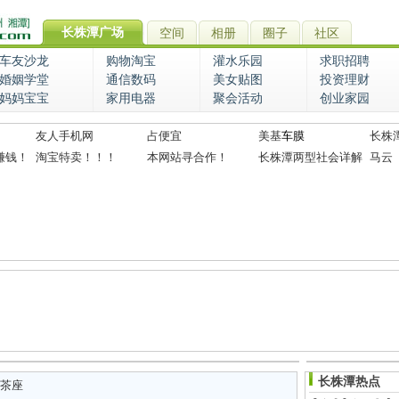
长株潭广场
空间
相册
圈子
社区
车友沙龙
购物淘宝
灌水乐园
求职招聘
婚姻学堂
通信数码
美女贴图
投资理财
妈妈宝宝
家用电器
聚会活动
创业家园
友人手机网
占便宜
美基
车膜
长株
赚钱！
淘宝特卖！！！
本网站寻合作！
长株潭两型社会详解
马云
长株潭热点
茶座