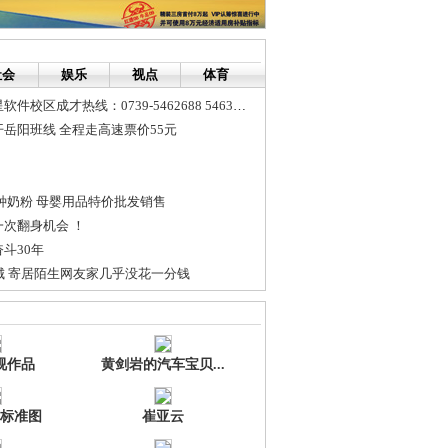
社会
娱乐
视点
体育
邵阳北大青鸟亿星软件校区成才热线：0739-5462688 5463688
岳阳班线 全程走高速票价55元
种奶粉 母婴用品特价批发销售
次翻身机会 ！
斗30年
城 寄居陌生网友家几乎没花一分钱
相伴 长沙明日雷阵雨转大到暴雨
宝宝快16个月了，宝宝总喊怕，医生居然怀疑是癫痫[转帖] [分享]
视作品
黄剑岩的汽车宝贝...
标准图
崔亚云