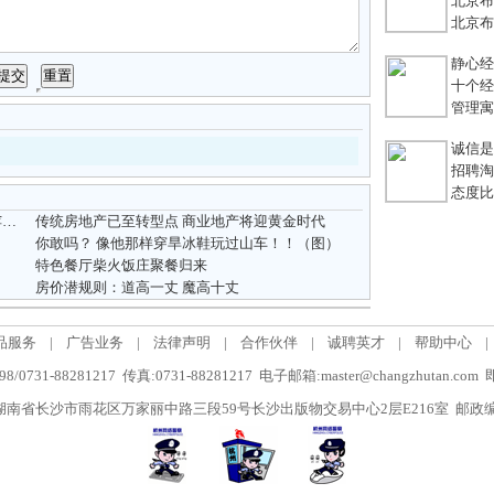
北京布鞋
北京布鞋
静心经
十个经典
管理寓言
诚信是
招聘淘宝
态度比能
树
传统房地产已至转型点 商业地产将迎黄金时代
你敢吗？ 像他那样穿旱冰鞋玩过山车！！（图）
特色餐厅柴火饭庄聚餐归来
房价潜规则：道高一丈 魔高十丈
品服务
|
广告业务
|
法律声明
|
合作伙伴
|
诚聘英才
|
帮助中心
|
/0731-88281217 传真:0731-88281217 电子邮箱:master@changzhutan.c
南省长沙市雨花区万家丽中路三段59号长沙出版物交易中心2层E216室 邮政编码