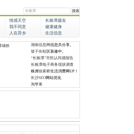
情感天空
长株潭摄友
我不同意
健康健身
人在异乡
生活信息
湖南信息网
信息共分享。
潭城铁
坡子街
社区装修中。
“长株潭”市民认同感报告
长株潭电子商务现状调查
株洲
徐家桥
生活消费网UP！
长沙SEO
网站优化
淘苹果