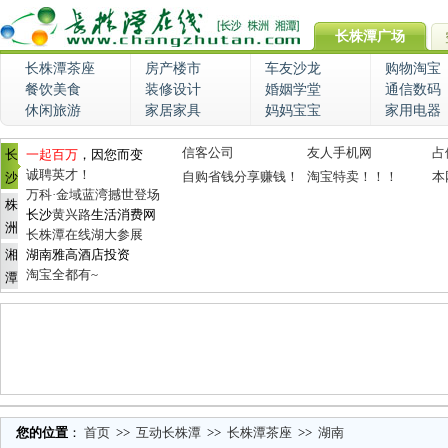
长株潭广场
长株潭茶座
房产楼市
车友沙龙
购物淘宝
餐饮美食
装修设计
婚姻学堂
通信数码
休闲旅游
家居家具
妈妈宝宝
家用电器
信客公司
友人手机网
占
长
一起百万
，因您而变
诚聘英才！
自购省钱分享赚钱！
淘宝特卖！！！
本
沙
万科·金域蓝湾撼世登场
株
长沙
黄兴路
生活消费网
洲
长株潭在线湖大参展
湘
湖南雅高酒店投资
淘宝全都有~
潭
您的位置
：
首页
>>
互动长株潭
>>
长株潭茶座
>>
湖南