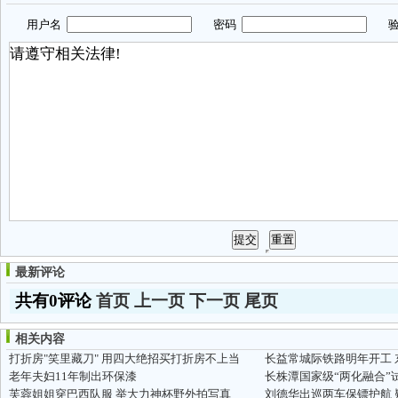
用户名
密码
验
最新评论
共有0评论
首页
上一页
下一页
尾页
相关内容
打折房"笑里藏刀" 用四大绝招买打折房不上当
长益常城际铁路明年开工
老年夫妇11年制出环保漆
长株潭国家级“两化融合”
芙蓉姐姐穿巴西队服 举大力神杯野外拍写真
刘德华出巡两车保镖护航