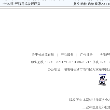
“长株潭”经济再添发展巨翼
批发:狗粮 猫粮 皇家A3 11
关于长株潭在线
|
产品服务
|
广告业务
|
法律声
服务热线：0731-88281298/0731-88281217 传真:0731-
办公地址：湖南省长沙市雨花区万家丽中路三段5
版权所有
本网站法律事务全
工业和信息化部批