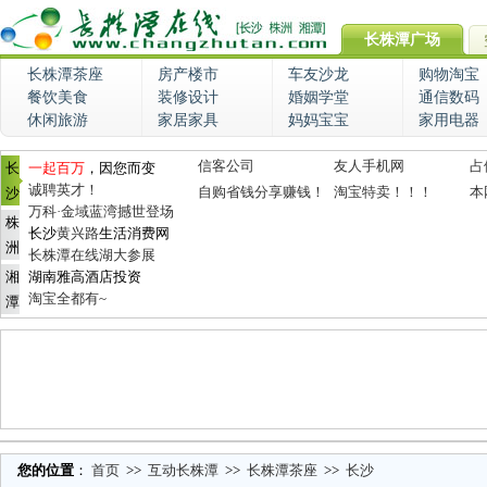
长株潭广场
长株潭茶座
房产楼市
车友沙龙
购物淘宝
餐饮美食
装修设计
婚姻学堂
通信数码
休闲旅游
家居家具
妈妈宝宝
家用电器
信客公司
友人手机网
占
长
一起百万
，因您而变
诚聘英才！
自购省钱分享赚钱！
淘宝特卖！！！
本
沙
万科·金域蓝湾撼世登场
株
长沙
黄兴路
生活消费网
洲
长株潭在线湖大参展
湘
湖南雅高酒店投资
淘宝全都有~
潭
您的位置
：
首页
>>
互动长株潭
>>
长株潭茶座
>>
长沙