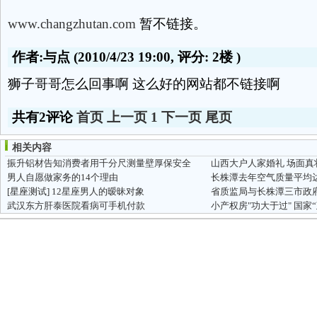
www.changzhutan.com
暂不链接。
作者:与点
(2010/4/23 19:00, 评分:
2楼
)
狮子哥哥怎么回事啊 这么好的网站都不链接啊
共有2评论
首页
上一页
1
下一页
尾页
相关内容
振升铝材告知消费者用千分尺测量壁厚保安全
山西大户人家婚礼 场面真
男人自愿做家务的14个理由
[星座测试]
12星座男人的暧昧对象
省质监局与长株潭三市政
武汉东方肝泰医院看病可手机付款
小产权房"功大于过" 国家