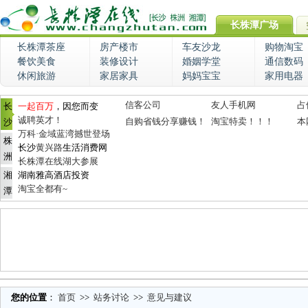
长株潭广场
长株潭茶座
房产楼市
车友沙龙
购物淘宝
餐饮美食
装修设计
婚姻学堂
通信数码
休闲旅游
家居家具
妈妈宝宝
家用电器
信客公司
友人手机网
占
长
一起百万
，因您而变
诚聘英才！
自购省钱分享赚钱！
淘宝特卖！！！
本
沙
万科·金域蓝湾撼世登场
株
长沙
黄兴路
生活消费网
洲
长株潭在线湖大参展
湘
湖南雅高酒店投资
淘宝全都有~
潭
您的位置
：
首页
>>
站务讨论
>>
意见与建议