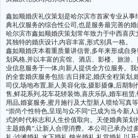
鑫如顺婚庆礼仪策划是哈尔滨市首家专业从事
典礼仪服务的综合性公司,也是服务最完善的婚
哈尔滨市鑫如顺婚庆策划常年致力于中西喜庆文
其独特的婚庆设计,内容丰富,形式别具一格。
鑫如顺婚庆本着重质量讲信誉,多年来形成自身
划风格,并以丰富的宾馆、酒店、影楼、旅游、
业信息服务于一体,向新人提供全方位服务。我
的全套婚庆服务包括:吉日择定,婚庆全程策划,
司仪,场地布置,新人美容化妆,摄影摄像,后期制
售,鲜花系列,花车花轿装饰,喜庆乐队,婚车租赁
用品,婚宴服务,蜜月施行及大型新人喷绘写真
“崇尚个性特色,呈现与众不同“已成为当今新
式的时代标志和人生价值取向。天使婚典策划
主题婚典”,让新人合理消费。本公司已承办过
礼:沙滩婚礼,水下婚礼,烛光婚礼,礼堂婚礼,以