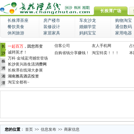
长株潭广场
长株潭茶座
房产楼市
车友沙龙
购物淘宝
餐饮美食
装修设计
婚姻学堂
通信数码
休闲旅游
家居家具
妈妈宝宝
家用电器
信客公司
友人手机网
占
长
一起百万
，因您而变
诚聘英才！
自购省钱分享赚钱！
淘宝特卖！！！
本
沙
万科·金域蓝湾撼世登场
株
长沙
黄兴路
生活消费网
洲
长株潭在线湖大参展
湘
湖南雅高酒店投资
淘宝全都有~
潭
您的位置
：
首页
>>
信息发布
>>
商家信息