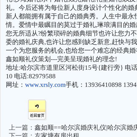
礼。今后还将为每位新人度身设计个性化的婚典
新人都能拥有属于自己的婚典秀。人生中最永
情。爱情中最瞩目的莫过于婚礼,琳琅满目的婚
您无所适从?纷繁琐碎的婚典细节也许让您力不
委的婚礼庆典,也许让您感到缺乏新意,赶快与我
一个为您服务的机会,也给您一个难忘的经典婚
鑫如顺礼仪策划---完美呈现婚礼的理念!
地址:哈尔滨市道里区河松街15号{建行旁} 电话:04
10 电话:82979588
网址：
www.xrsly.com
手机：13936410898 1394
上一篇：
鑫如顺==哈尔滨婚庆礼仪|哈尔滨婚庆
下一篇：
左家塘有房出租