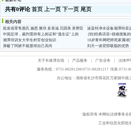
共有0评论
首页
上一页
下一页
尾页
相关内容
批发或零售惠氏 施恩 雅培 多美滋 贝因美 美赞臣
波蓝特净水设备湘潭特卖
中国足球，裁判需持有上岗证和“逃生证”上岗
:[转]经典话语<很难搜集的哦
湘潭培训女大学生村官创业知识
18岁青年网吧猝死家属堵
屏蔽了阿娇不能显得自己高尚
刘天一谈背部吸脂的优势
关于长株潭在线
|
产品服务
|
广告业务
|
法律声
服务热线：0731-88281298/0731-88281217 传真:0731-
办公地址：湖南省长沙市雨花区万家丽中路三段5
版权所有
本网站法律事务全
工业和信息化部批