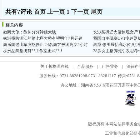
共有7评论
首页
上一页
1
下一页
尾页
相关内容
微商大使：教你分分钟赚大钱
株洲横跨湘江的第七座大桥有望明年7月开建
游乐园过山车突然停止 24名游客被困高空5小时
湘潭:修围堰抬高水位,9
株洲品舞堂街舞??工作室正式??！
28岁女主播猝死引发思考
关于长株潭在线
|
产品服务
|
广告业务
|
法律声
服务热线：0731-88281298/0731-88281217 传真:0731-
办公地址：湖南省长沙市雨花区万家丽中路三段5
版权所有
本网站法律事务全
工业和信息化部批