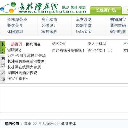
长株潭广场
长株潭茶座
房产楼市
车友沙龙
购物淘宝
餐饮美食
装修设计
婚姻学堂
通信数码
休闲旅游
家居家具
妈妈宝宝
家用电器
信客公司
友人手机网
占
长
一起百万
，因您而变
诚聘英才！
自购省钱分享赚钱！
淘宝特卖！！！
本
沙
万科·金域蓝湾撼世登场
株
长沙
黄兴路
生活消费网
洲
长株潭在线湖大参展
湘
湖南雅高酒店投资
淘宝全都有~
潭
您的位置
：
首页
>>
生活娱乐
>>
健身美体