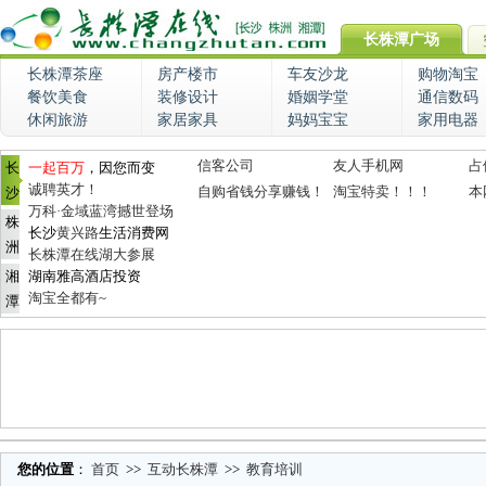
长株潭广场
长株潭茶座
房产楼市
车友沙龙
购物淘宝
餐饮美食
装修设计
婚姻学堂
通信数码
休闲旅游
家居家具
妈妈宝宝
家用电器
信客公司
友人手机网
占
长
一起百万
，因您而变
诚聘英才！
自购省钱分享赚钱！
淘宝特卖！！！
本
沙
万科·金域蓝湾撼世登场
株
长沙
黄兴路
生活消费网
洲
长株潭在线湖大参展
湘
湖南雅高酒店投资
淘宝全都有~
潭
您的位置
：
首页
>>
互动长株潭
>>
教育培训