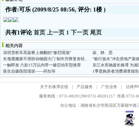
作者:可乐
(2009/8/25 08:56, 评分:
1楼
)
共有1评论
首页
上一页
1
下一页
尾页
相关内容
深圳货柜车高架桥上侧翻的“惨烈现场”
寂、静、思
长颈鹿搬家不用拆动物园大门 制作升降笼舍轻松过
"银行放水"冲击房地产新政
一触即发 六款15万以内带一键启动车型推荐
东江水库驰援长株潭 为湘
医生自爆医院现状——药扣等
1季度购房者消费调查报告
关于长株潭在线
|
产品服务
|
广告业务
|
法律声
服务热线：0731-88281298/0731-88281217 传真:0731-
办公地址：湖南省长沙市雨花区万家丽中路三段5