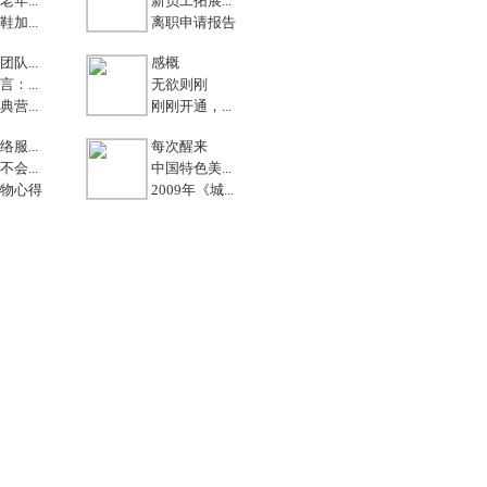
年...
新员工拓展...
加...
离职申请报告
队...
感概
：...
无欲则刚
营...
刚刚开通，...
服...
每次醒来
会...
中国特色美...
物心得
2009年《城...