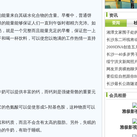
能量来自其碳水化合物的含量。早餐中，普通饼
资讯
要闻
供的能量能够保证人们一直到午饭时都精力充沛。如
奶，就是一个完整而且能量充足的早餐，保证您一上
湘潭文家围子处
干和喝一杯饮料，可以使您以饱满的工作热情一直持
长沙东二环线将
2009DNA创
长沙一40多岁男
绥宁洪灾新闻照
网友开房裸抱聊天
要痘痘自然跟你Bye
长沙最长公路隧道
最招贼的钱包
奶可以提供丰富的钙，而钙则是强健骨骼的重要元
会员相册
求暑期工作
色氨酸可以促使形成5-羟基色胺，这种物质可以
雅极影
和钙质，而且不会含有太高的脂肪。另外，失眠的
雅极影视
热的牛奶，有助于睡眠。