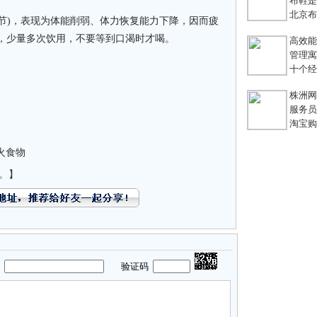
布鞋是老
北京布鞋
)，表现为体能削弱、体力恢复能力下降，因而疲
水，少量多次饮用，不要等到口渴时才喝。
高效能团
管理寓言
十个经典
株洲网络
服务员不
淘宝购
火食物
。】
码
验证码