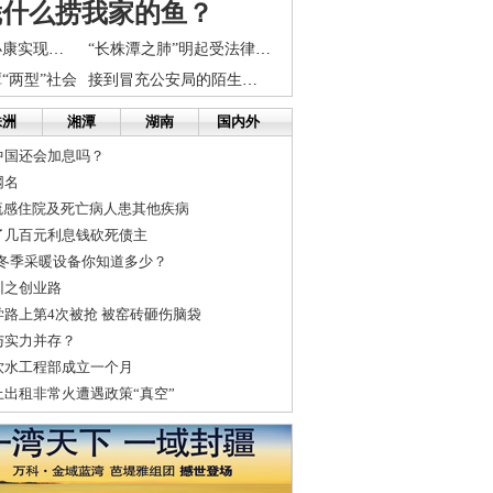
凭什么捞我家的鱼？
去年湖南全面小康实现程度达88% 长株潭最高
“长株潭之肺”明起受法律保护
“两型”社会
接到冒充公安局的陌生来电 长沙一房产老板被骗2.9万
株洲
湘潭
湖南
国内外
中国还会加息吗？
网名
流感住院及死亡病人患其他疾病
了几百元利息钱砍死债主
家庭冬季采暖设备你知道多少？
训之创业路
路上第4次被抢 被窑砖砸伤脑袋
与实力并存？
饮水工程部成立一个月
出租非常火遭遇政策“真空”