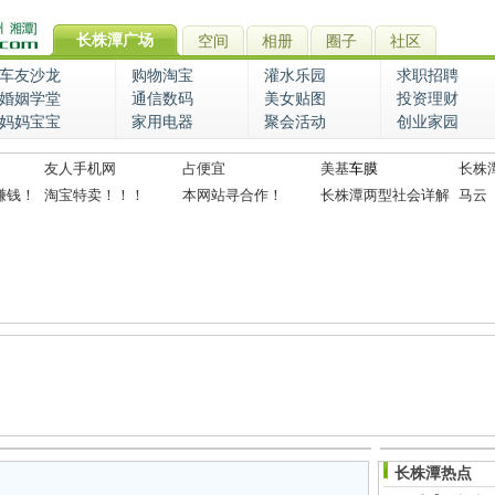
长株潭广场
空间
相册
圈子
社区
车友沙龙
购物淘宝
灌水乐园
求职招聘
婚姻学堂
通信数码
美女贴图
投资理财
妈妈宝宝
家用电器
聚会活动
创业家园
友人手机网
占便宜
美基
车膜
长株
赚钱！
淘宝特卖！！！
本网站寻合作！
长株潭两型社会详解
马云
长株潭热点