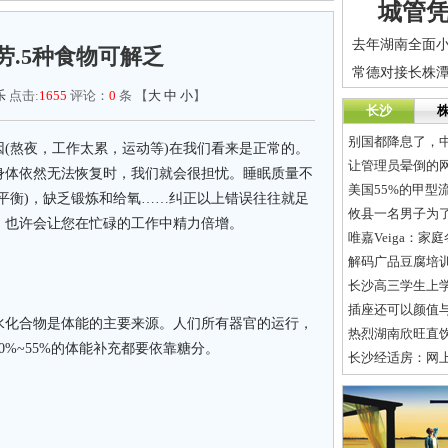
城管
劳.5种食物可解乏
常德对接长株潭
乐
点击:
1655
评论：
0
条 【
大
中
小
】
长沙
别国都降息了，
(熬夜，工作太累，运动等)在我们看来是正常的。
让管理员晕倒的
身体依然无法恢复时，我们就会很担忧。睡眠质量不
美国55%的甲型
平衡)，缺乏锻炼和给氧……纠正以上错误往往就足
攸县一名男子为
，也许会让您在忙碌的工作中精力倍增。
唯嘉Veiga：
解码广品豆腐培
长沙高三学生上学
插座还可以颜值
化合物是体能的主要来源。人们所有器官的运行，
热烈湖南欣旺直
%~55%的体能补充都要依靠糖分。
长沙经适房：网上