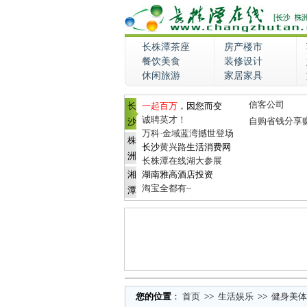
长株潭茶座
房产楼市
餐饮美食
装修设计
休闲旅游
家居家具
信客公司
长
一起百万
，因您而变
诚聘英才！
自购省钱分享
沙
万科·金域蓝湾撼世登场
株
长沙
黄兴路
生活消费网
洲
长株潭在线湖大参展
湘
湖南雅高酒店投资
淘宝全都有~
潭
您的位置
：
首页
>>
生活娱乐
>>
健身美体