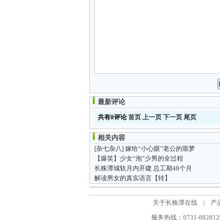
最新评论
共有0评论
首页
上一页
下一页
尾页
相关内容
[杂七杂八]
嫁给“小心眼”老公的噩梦
【爆笑】少女“泡”少男的全过程
长株潭城轨月内开建 总工期48个月
解读男女的真实语言【转】
关于长株潭在线
|
产
服务热线：0731-88281298