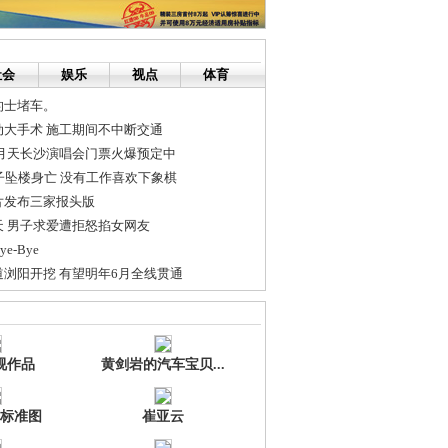
社会
娱乐
视点
体育
的士堵车。
动大手术 施工期间不中断交通
造五月天长沙演唱会门票火爆预定中
子坠楼身亡 没有工作喜欢下象棋
片发布三家报头版
 男子求爱遭拒怒掐女网友
-Bye
浏阳开挖 有望明年6月全线贯通
视作品
黄剑岩的汽车宝贝...
标准图
崔亚云