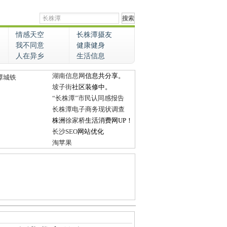
情感天空
长株潭摄友
我不同意
健康健身
人在异乡
生活信息
湖南信息网
信息共分享。
潭城铁
坡子街
社区装修中。
“长株潭”市民认同感报告
长株潭电子商务现状调查
株洲
徐家桥
生活消费网UP！
长沙SEO
网站优化
淘苹果