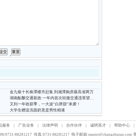
金九银十长株潭楼市赶集 到湘潭购房最高省两万
湖南酝酿交通新政:一年内首次轻微交通违章望免罚
又到一年收获季，一大波“白胖甜”来袭！
大学生赠送洗面奶竟是男性精液
品服务
|
广告业务
|
法律声明
|
合作伙伴
|
诚聘英才
|
帮助中心
|
/0731-88281217 传真:0731-88281217 电子邮箱:master@changzhutan.c