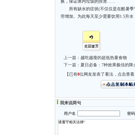
换，保证体内垃圾的排泄……
所有缺水的症状(不仅仅是在酷暑季节
劳增加。为此每天至少需要饮用1.5升
上一篇：
越吃越瘦的超低热量食物
下一篇：
夏日必备：7种效果极佳的降
【已有
0
位网友发表了看法，点击查看
我来说两句
用户名
密