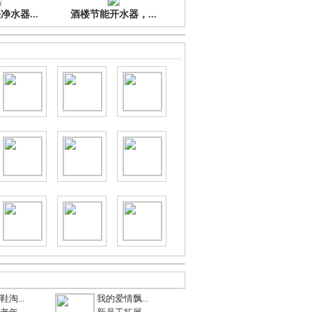
水器...
酒楼节能开水器，...
淘...
我的爱情飘...