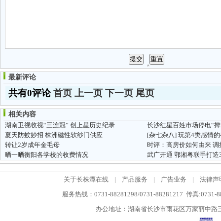
最新评论
共有0评论
首页
上一页
下一页
尾页
相关内容
湖南卫视收视“三连冠” 创上星历史纪录
夏天防蚊妙招 株洲磁性软纱门供应
[杂七杂八]
玩第4类感情
转让2岁成年金毛母
时评：高房价如何由来 
晒一晒衡阳各学校的收费情况
武广开通 鄂湘粤联手打造
关于长株潭在线
|
产品服务
|
广告业务
|
法律声
服务热线：0731-88281298/0731-88281217 传真:0731-
办公地址：湖南省长沙市雨花区万家丽中路三段5