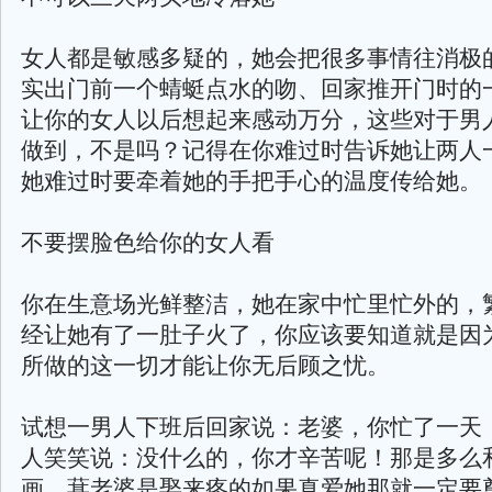
女人都是敏感多疑的，她会把很多事情往消极
实出门前一个蜻蜓点水的吻、回家推开门时的
让你的女人以后想起来感动万分，这些对于男
做到，不是吗？记得在你难过时告诉她让两人
她难过时要牵着她的手把手心的温度传给她。
不要摆脸色给你的女人看
你在生意场光鲜整洁，她在家中忙里忙外的，
经让她有了一肚子火了，你应该要知道就是因
所做的这一切才能让你无后顾之忧。
试想一男人下班后回家说：老婆，你忙了一天
人笑笑说：没什么的，你才辛苦呢！那是多么
画。葚老婆是娶来疼的如果真爱她那就一定要