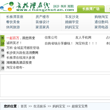
长株潭广场
长株潭茶座
房产楼市
车友沙龙
购物淘宝
餐饮美食
装修设计
婚姻学堂
通信数码
休闲旅游
家居家具
妈妈宝宝
家用电器
信客公司
友人手机网
占
长
一起百万
，因您而变
诚聘英才！
自购省钱分享赚钱！
淘宝特卖！！！
本
沙
万科·金域蓝湾撼世登场
株
长沙
黄兴路
生活消费网
洲
长株潭在线湖大参展
湘
湖南雅高酒店投资
淘宝全都有~
潭
您的位置
：
首页
>>
生活娱乐
>>
妈妈宝宝
>>
超级宝宝秀