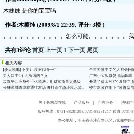
木妹妹 是你的宝宝吗
作者:木糖纯
(2009/8/1 22:39, 评分:
3楼
)
。。。。。。。。。。。怎么可能。。。。。。。我
共有3评论
首页
上一页
1
下一页
尾页
相关内容
[谈天说地]
不要让瑕疵影响一生
全世界懂中文的人都会回的一
男人口中6个无所谓的含义
袁隆平回应身价千亿说法：用财富衡量太低级
开通了黄金VIP的请帮忙顶
长株潭城铁或将通往灰汤 将打造生态环境示范乡镇
楼市新政作用下 "改善型
关于长株潭在线
|
产品服务
|
广告业务
|
法律声
服务热线：0731-88281298/0731-88281217 传真:0731-
办公地址：湖南省长沙市雨花区万家丽中路三段5