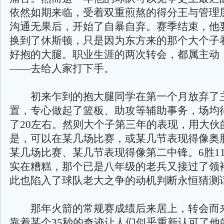
依然如期来临，受着双重煎熬的得分王与管理
沟通无果后，开始了自暴自弃。赛季结束，他
换到了休斯顿，只是因为东方来的那个大个子
好抱的大腿。职业生涯的两次转会，都属主动
——去给人家打下手。
初来乍到的抱大腿同学在第一个月放弃了
置，专心做起了篮板、助攻等辅助事务，场均
了20左右。然则大个子第三年的表现，用大伙
是，可以在某几场比赛，或某几节表现得像奥
某几场比赛、某几节表现得像第二中锋。6胜1
实在糟糕，那个已是八年级的老兵又接过了领
此也陷入了球队老大之争的动机判断永恒猜测
那年火箭的常规赛成绩后来居上，转会而
靠着某个35秒的奇迹让人们似乎重新认可了他