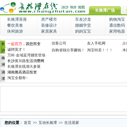
长株潭广场
长株潭茶座
房产楼市
车友沙龙
购物淘宝
餐饮美食
装修设计
婚姻学堂
通信数码
休闲旅游
家居家具
妈妈宝宝
家用电器
信客公司
友人手机网
占
长
一起百万
，因您而变
诚聘英才！
自购省钱分享赚钱！
淘宝特卖！！！
本
沙
万科·金域蓝湾撼世登场
株
长沙
黄兴路
生活消费网
洲
长株潭在线湖大参展
湘
湖南雅高酒店投资
淘宝全都有~
潭
您的位置
：
首页
>>
互动长株潭
>>
生活居家