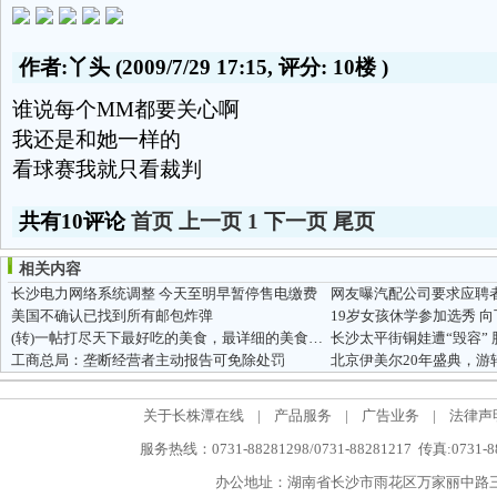
作者:丫头
(2009/7/29 17:15, 评分:
10楼
)
谁说每个MM都要关心啊
我还是和她一样的
看球赛我就只看裁判
共有10评论
首页
上一页
1
下一页
尾页
相关内容
长沙电力网络系统调整 今天至明早暂停售电缴费
网友曝汽配公司要求应聘者
美国不确认已找到所有邮包炸弹
19岁女孩休学参加选秀 
(转)一帖打尽天下最好吃的美食，最详细的美食攻略
工商总局：垄断经营者主动报告可免除处罚
北京伊美尔20年盛典，游
关于长株潭在线
|
产品服务
|
广告业务
|
法律声
服务热线：0731-88281298/0731-88281217 传真:0731-
办公地址：湖南省长沙市雨花区万家丽中路三段5