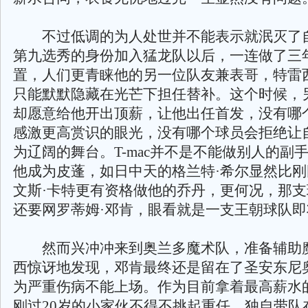
不过低调的为人处世并不能表示就泯灭了
第九选秀的身份加入猛龙队以后，一连做了三
置，人们更青睐他的另一位队友兼表哥，特雷
只能默默隐藏在光芒下担任替补。这个时候，
却愿意给他开出顶薪，让他出任首发，没有哪
感激更高赏识的眼光，没有哪个球员会拒绝让
为辽阔的舞台。T-mac并不是不能做别人的副
他成为皮蓬，如日中天的格兰特·希尔显然比
文斯·卡特更有资格做他的乔丹，更何况，那
还要网罗蒂姆·邓肯，眼看就是一支王朝球队
然而兴冲冲来到奥兰多魔术队，准备辅助
西惊讶地发现，邓肯最终还是留在了圣安东尼
为严重伤病不能上场。作为目前拿着最高薪水
刚过20岁的小家伙不得不挑起重任，独自带队