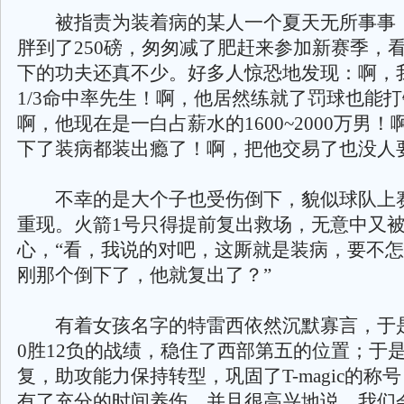
被指责为装着病的某人一个夏天无所事事
胖到了250磅，匆匆减了肥赶来参加新赛季，
下的功夫还真不少。好多人惊恐地发现：啊，
1/3命中率先生！啊，他居然练就了罚球也能
啊，他现在是一白占薪水的1600~2000万男
下了装病都装出瘾了！啊，把他交易了也没人
不幸的是大个子也受伤倒下，貌似球队上
重现。火箭1号只得提前复出救场，无意中又
心，“看，我说的对吧，这厮就是装病，要不
刚那个倒下了，他就复出了？”
有着女孩名字的特雷西依然沉默寡言，于是
0胜12负的战绩，稳住了西部第五的位置；于
复，助攻能力保持转型，巩固了T-magic的称
有了充分的时间养伤，并且很高兴地说，我们