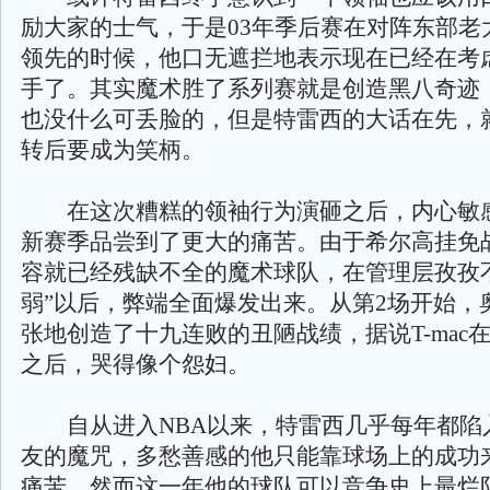
励大家的士气，于是03年季后赛在对阵东部老大
领先的时候，他口无遮拦地表示现在已经在考
手了。其实魔术胜了系列赛就是创造黑八奇迹
也没什么可丢脸的，但是特雷西的大话在先，
转后要成为笑柄。
在这次糟糕的领袖行为演砸之后，内心敏
新赛季品尝到了更大的痛苦。由于希尔高挂免
容就已经残缺不全的魔术球队，在管理层孜孜
弱”以后，弊端全面爆发出来。从第2场开始，
张地创造了十九连败的丑陋战绩，据说T-mac
之后，哭得像个怨妇。
自从进入NBA以来，特雷西几乎每年都陷
友的魔咒，多愁善感的他只能靠球场上的成功
痛苦。然而这一年他的球队可以竞争史上最烂