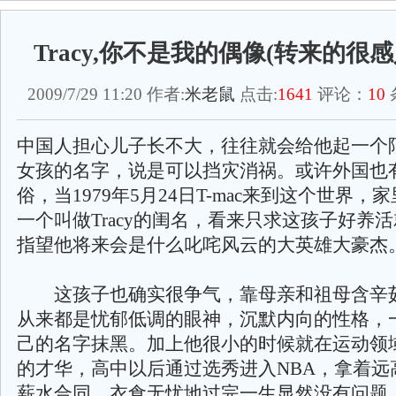
Tracy,你不是我的偶像(转来的很
2009/7/29 11:20 作者:
米老鼠
点击:
1641
评论：
10
中国人担心儿子长不大，往往就会给他起一个
女孩的名字，说是可以挡灾消祸。或许外国也
俗，当1979年5月24日T-mac来到这个世界，
一个叫做Tracy的闺名，看来只求这孩子好养
指望他将来会是什么叱咤风云的大英雄大豪杰
这孩子也确实很争气，靠母亲和祖母含辛
从来都是忧郁低调的眼神，沉默内向的性格，
己的名字抹黑。加上他很小的时候就在运动领
的才华，高中以后通过选秀进入NBA，拿着远
薪水合同，衣食无忧地过完一生显然没有问题