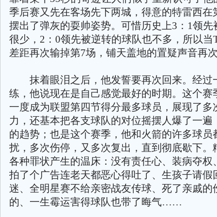
季后赛又先在客场先下两城，得意的特雷西在
摆出了弹灰的耍帅姿势。可惜历史上3：1领先
很少，2：0领先被逆转的球队也不多，所以当T-
差距再次输掉第7场，铺天盖地的置疑声音再
抹着眼泪之后，他发誓要再次回来。经过
练，他说现在是自己感觉最好的时期。这个赛
一度成为联盟第四节得分最多球员，展现了多
力，还基本把各支球队的对位摇摆人爆了一遍
的趋势；也是这个赛季，他和火箭的许多球员
扰，多次伤停，又多次复出，直到彻底歇下。
各种罪状产生的温床：没有责任心、装病夺权
拍了个广告连老天都恶心得吐了、生孩子请假
迷、全明星赛不给亲密战友传球、死了亲戚的
的、一生霉运害得球队也带了晦气……