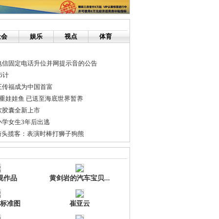
社会
娱乐
视点
体育
电信固定电话升位并网提示音的公告
6计
王传福成为中国首富
重娃娃鱼 已送至海底世界暂养
软胶囊全新上市
小学女生3年后出逃
街头揽客：表演时棒打狮子狗熊
约价格严重“缩水” 被指做假
路拓改 18条公交线路临时调整
视作品
黄剑岩的汽车宝贝...
标准图
崔亚云