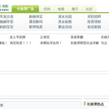
长株潭广场
空间
相册
圈子
社区
车友沙龙
购物淘宝
灌水乐园
求职招聘
婚姻学堂
通信数码
美女贴图
投资理财
妈妈宝宝
家用电器
聚会活动
创业家园
友人手机网
占便宜
美基
车膜
长株
赚钱！
淘宝特卖！！！
本网站寻合作！
长株潭两型社会详解
马云
长株潭热点
资