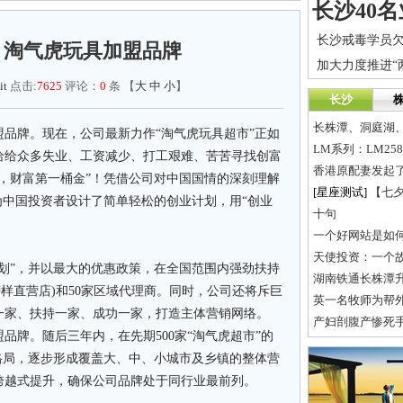
 淘气虎玩具加盟品牌
it
点击:
7625
评论：
0
条 【
大
中
小
】
长沙
长株潭、洞庭湖
牌。现在，公司最新力作“淘气虎玩具超市”正如
给给众多失业、工资减少、打工艰难、苦苦寻找创富
香港原配妻发起了
，财富第一桶金”！凭借公司对中国国情的深刻理解
[星座测试]
【七
为中国投资者设计了简单轻松的创业计划，用“创业
十句
一个好网站是如
天使投资：一个
”，并以最大的优惠政策，在全国范围内强劲扶持
湖南铁通长株潭
榜样直营店
)
和
50
家区域代理商。同时，公司还将斥巨
英一名牧师为帮外
一家、扶持一家、成功一家，打造主体营销网络。
产妇剖腹产惨死手
品牌。随后三年内，在先期5
00
家“淘气虎超市”的
端格局，逐步形成覆盖大、中、小城市及乡镇的整体营
跨越式提升，确保公司品牌处于同行业最前列。