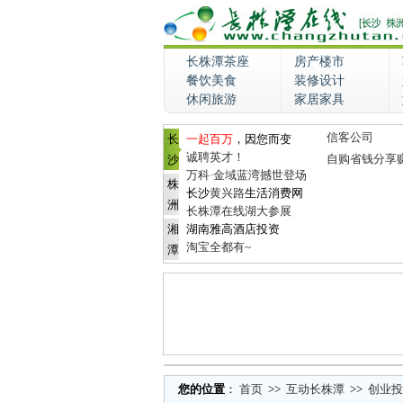
长株潭茶座
房产楼市
餐饮美食
装修设计
休闲旅游
家居家具
信客公司
长
一起百万
，因您而变
诚聘英才！
自购省钱分享
沙
万科·金域蓝湾撼世登场
株
长沙
黄兴路
生活消费网
洲
长株潭在线湖大参展
湘
湖南雅高酒店投资
淘宝全都有~
潭
您的位置
：
首页
>>
互动长株潭
>>
创业投