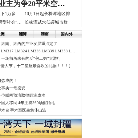
长沙40名业主为争20平米空间 消防通道上忙“开荒”
长沙戒毒学员欠下1万多高利贷 拥抱病母放声大哭
10月1日起长株潭地区排污权可有偿使用和交易
加大力度推进“两型社会”建设
长株潭试水低碳城市群
株洲
湘潭
湖南
国内外
、湘南、湘西的产业发展重点定了
LM系列：LM258 LM317 LM324 LM336 LM339 LM358 LM386 LM393
一场前所未有的反“包二奶”大游行
夕情人节，十二星座最喜欢的礼物！！！】
何炼成的！
故事换一笔投资
升位联网预演取得圆满成功
国人移民 4年主持360场假婚礼
术台 手术室医生集体出逃