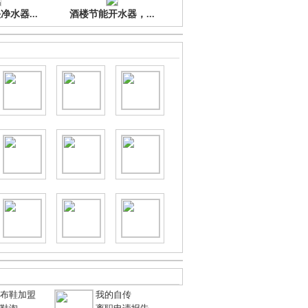
水器...
酒楼节能开水器，...
布鞋加盟
我的自传