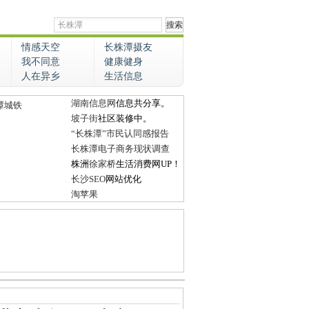
情感天空
长株潭摄友
我不同意
健康健身
人在异乡
生活信息
湖南信息网
信息共分享。
潭城铁
坡子街
社区装修中。
“长株潭”市民认同感报告
长株潭电子商务现状调查
株洲
徐家桥
生活消费网UP！
长沙SEO
网站优化
淘苹果