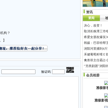
资讯
要闻
决心，改变！
取消长株潭三市
训机构？
疼爱女朋友爆笑3
。】
韩媒：巴菲特帮
浏阳河里捕到4斤
禾健葡萄籽维Ｅ
禽兽班主任霸占
“另类剧团”浏阳
码
验证码
长沙二手房网上签
会员相册
长沙市银盆南路道
雅极影
雅极影视