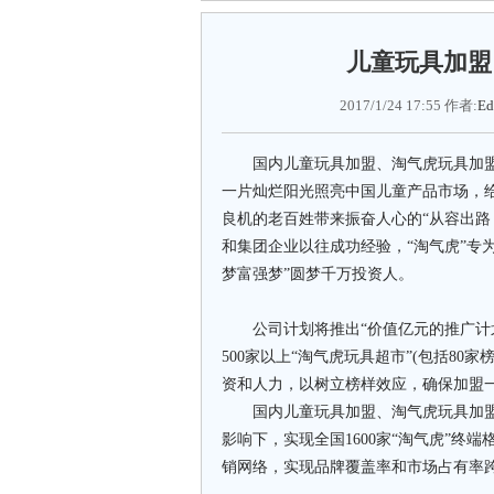
儿童玩具加盟
2017/1/24 17:55 作者:
Ed
国内儿童玩具加盟、淘气虎玩具加盟品
一片灿烂阳光照亮中国儿童产品市场，
良机的老百姓带来振奋人心的“从容出路
和集团企业以往成功经验，“淘气虎”专
梦富强梦”圆梦千万投资人。
公司计划将推出“价值亿元的推广计划
500
家以上“淘气虎玩具超市”
(
包括
80
家
资和人力，以树立榜样效应，确保加盟
国内儿童玩具加盟、淘气虎玩具加盟
影响下，实现全国
1600
家“淘气虎”终
销网络，实现品牌覆盖率和市场占有率